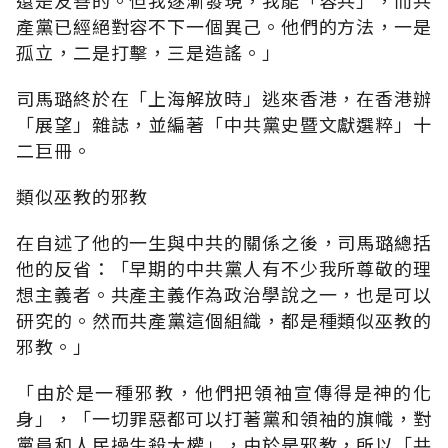
產黨已經絕對容不下一個異己。他們的方法，一是
孤立，二是打擊，三是造謠。」
司馬璐終於在「上海解放時」逃來香港，在香港辦
「展望」雜誌，並編著「中共黨史暨文獻選粹」十
二巨冊。
類似巫教的邪教
在自述了他的一生與中共的關係之後，司馬璐總括
他的反省：「早期的中共黨人有不少我所尊敬的理
想主義者。共產主義作為政治學說之一，也是可以
研究的。然而共產黨這個組織，都是種類似巫教的
邪教。」
「由於是一種邪教，他們把領袖宣傳得是神的化
身」，「一切罪惡都可以打著黨和領袖的旗幟，對
黨員和人民操生殺大權」，由於是邪教，所以「共