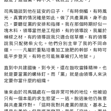
司馬璐談到他在延安的日子，「有時倒楣，有時風
光，真實的情況確是如此。做了共產黨員，身不由
己，要聽從黨的安排和指揮。我在那個時期好似一
塊木料，領導當然是工程師，有的領導說，我屬於
棟樑之材，有的領導說我只適合搭草棚，有的領導
說我只配劈柴火化。他們分別主宰了我的不同命
運。……凡屬於重點培養加工施肥的幹部，有時可
能平步登天，有時也可能無辜被打入地獄。」
直到中共建國後，到今天，還在鼓吹雷鋒精神，也
就是要當黨的螺絲釘。而「黨」就是由領導人來決
定要你當什麼的組織。
後來由於司馬璐處在一個非常可怖的地位，他被迫
只有一個本能的求生慾望－－逃。脫逃後他仍無意
與共產黨作對。「這時我對共產黨的朋友，基本上
還是友善的。但我逐漸發現，我能「容共」，而共