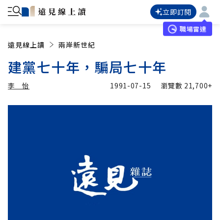
立即訂閱
職場雷達
遠見線上讀
兩岸新世紀
建黨七十年，騙局七十年
李 怡
1991-07-15
瀏覽數
21,700+
加入追蹤
李 怡