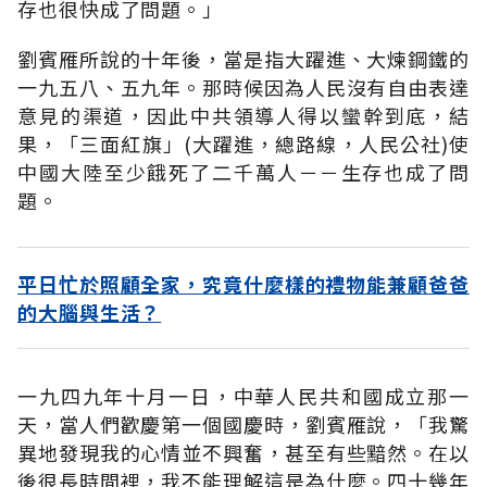
存也很快成了問題。」
劉賓雁所說的十年後，當是指大躍進、大煉鋼鐵的
一九五八、五九年。那時候因為人民沒有自由表達
意見的渠道，因此中共領導人得以蠻幹到底，結
果，「三面紅旗」(大躍進，總路線，人民公社)使
中國大陸至少餓死了二千萬人－－生存也成了問
題。
平日忙於照顧全家，究竟什麼樣的禮物能兼顧爸爸
的大腦與生活？
一九四九年十月一日，中華人民共和國成立那一
天，當人們歡慶第一個國慶時，劉賓雁說，「我驚
異地發現我的心情並不興奮，甚至有些黯然。在以
後很長時間裡，我不能理解這是為什麼。四十幾年