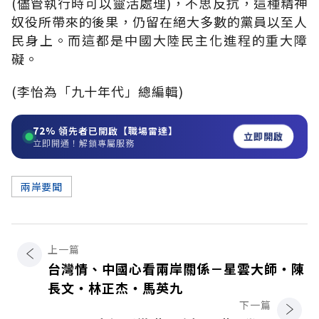
(儘管執行時可以靈活處理)，不思反抗，這種精神
奴役所帶來的後果，仍留在絕大多數的黨員以至人
民身上。而這都是中國大陸民主化進程的重大障
礙。
(李怡為「九十年代」總編輯)
72%
領先者已開啟【職場雷達】
立即開啟
立即開通！解鎖專屬服務
兩岸要聞
上一篇
台灣情、中國心看兩岸關係－星雲大師‧陳
長文‧林正杰‧馬英九
下一篇