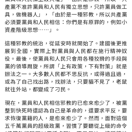
產黨不准許黨員和人民有獨立思想，只許黨員做工
具，做機器人」，「由於是一種邪教，所以共產黨
必須要黨員和人民相信：你們是有原罪的，例如小
資產階級思想……」。
這種邪教的統治，從延安時就開始了。建國後更推
展到全國，實際上對黨員與人民都在施行精神奴
役。最後，使黨員和人民只會用各種狡猾的手段與
黨的領導周旋，所謂「上有政策，下有對策」就是
辦法之一。大多數人民都不思反抗，或得過且過，
或為了自己找出路，找辦法，只要貓不見了，老鼠
就往外站，都變成了刁民。
現在，黨員和人民相信邪教的已愈來愈少了，被黨
整到快死時還認為自己是革命的，還要求平反，要
求恢復黨籍的人，是愈來愈少了。然而，面對這個
五千萬黨員的超級政黨，習慣了要聽從上級的命令