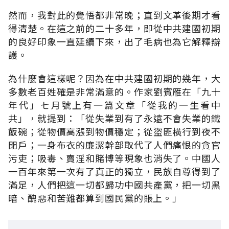
然而，我對此的覺悟都非常晚；直到文革後期才看
得清楚。在這之前的二十多年，即從中共建國初期
的良好印象一直延續下來，出了毛病也為它解釋辯
護。
為什麼會這樣呢？因為在中共建國初期的幾年，大
多數老百姓確是非常滿意的。作家劉賓雁在「九十
年代」七月號上有一篇文章「從我的一生看中
共」，就提到：「從失業到有了永遠不會失業的鐵
飯碗；從物價高漲到物價穩定；從盜匪橫行到夜不
閉戶；一身布衣的廉潔幹部取代了人們痛恨的貪官
污吏；吸毒、賣淫和賭博等現象也消失了。中國人
一百年來第一次有了真正的獨立，民族自尊得到了
滿足，人們把這一切都歸功中國共產黨，把一切黑
暗、醜惡和苦難都算到國民黨的賬上。」