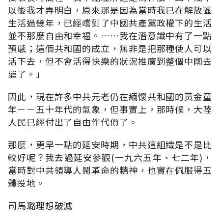
以後我才弄明白，原來那是因為當時我已在解放區
生活過幾年，已經嚐到了中國共產黨政權下的生活
並不那麼自由和幸福。……我在潛意識中有了一點
預感；這個共和國的成立，無非是把那種使人可以
活下去，但不會活得快樂的狀況推廣到整個中國去
罷了。」
因此，現在許多中共元老仍在緬懷共和國的黃金童
年－－五十年代的氣象，但事實上，那時候，大陸
人民已經付出了自由作代價了。
那麼，更早一點的延安時期，中共這組織是不是比
較好呢？我去過延安參觀(一九六五年、七二年)，
當時對中共領導人鬧革命的精神，也實在佩服得五
體投地。
司馬璐理想破滅