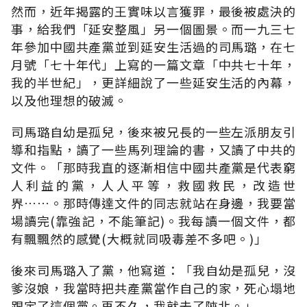
然而，近年揭露的王實味以言獲罪，最後被處決的
事，給我們「延安整風」另一個圖景。而一九三七
年參加中國共產黨並到延安生活過的司馬璐，在七
月號「七十年代」上寫的一篇文章「中共七十年，
我的半世紀」，更詳細說了一些延安生活的內幕，
以及他理想的破滅。
司馬璐自幼是孤兒，後來被兄長的一些左派朋友引
導和指點，讀了一些馬列理論的書，又讀了中共的
文件。「那時我直的逐漸相信中國共產黨是代表窮
人利益的黨，人人平等，救國救民，改造世
界……。那時傳達文件的同志就站在身邊，我要當
場讀完(靠強記，不能筆記)。我每讀一個文件，都
有飄飄然的感覺(大概就同吸毒差不多吧。)」
後來司馬璐入了黨，他寫道：「我自幼是孤兒，沒
爹沒娘，我當時把共產黨當作自己的家，死心塌地
跟定了這個黨。再不久，我就去了陝北。」