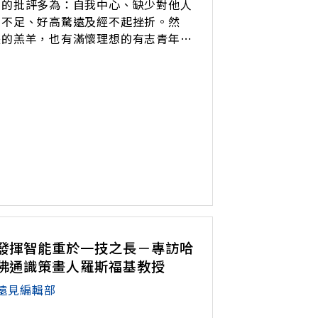
人的批評多為：自我中心、缺少對他人
力不足、好高騖遠及經不起挫折。然
失的羔羊，也有滿懷理想的有志青年。
氣質，實源於所受的教育不同。杜威的
華民國升學主義下，歷任教育部長的努
發揮智能重於一技之長－專訪哈
佛通識策畫人羅斯福基教授
遠見編輯部