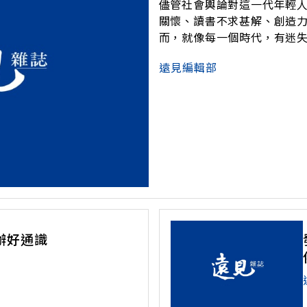
儘管社會輿論對這一代年輕
關懷、讀書不求甚解、創造
而，就像每一個時代，有迷
仔細分析，兩種截然不同的
遠見編輯部
「教育即成長」哲學，在中
力是，以「公
辦好通識