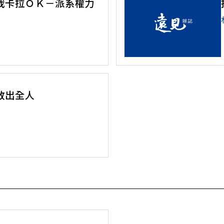
我卡拉ＯＫ－派系權力
教出全人