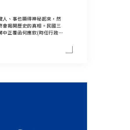
鍵人、事也顯得神秘起來，然
終會揭開歷史的真相。民國三
蔣中正覆函何應欽(時任行政院
仁，說明引退後沒有復職之意，
政，只是以國民黨總裁的身
。這封信是一個歷史的點，