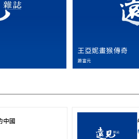
王亞妮畫猴傳奇
蕭富元
的中國