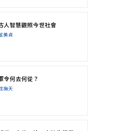
古人智慧觀照今世社會
藍美貞
軍令何去何從？
戎撫天