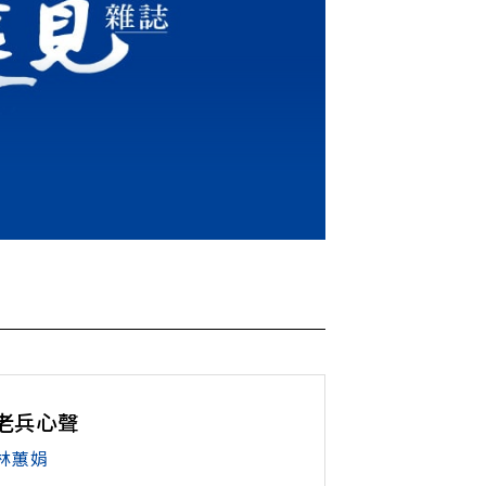
老兵心聲
林蕙娟