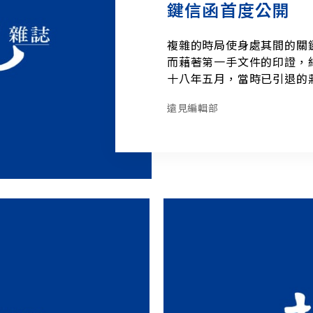
鍵信函首度公開
複雜的時局使身處其間的關
而藉著第一手文件的印證，
十八年五月，當時已引退的
長)，託他轉達代總統李宗
遠見編輯部
也不再過問人事、軍政、財
分，為國家盡一份國民義務