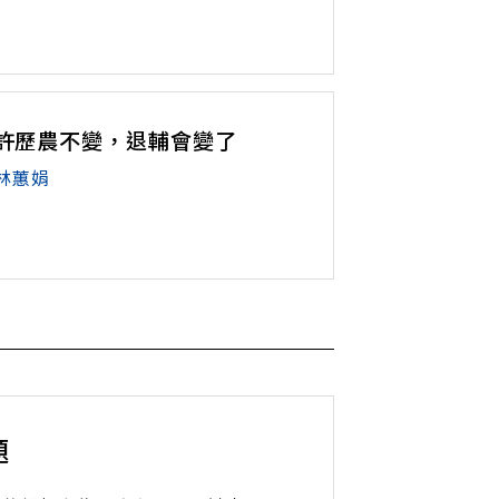
許歷農不變，退輔會變了
林蕙娟
題