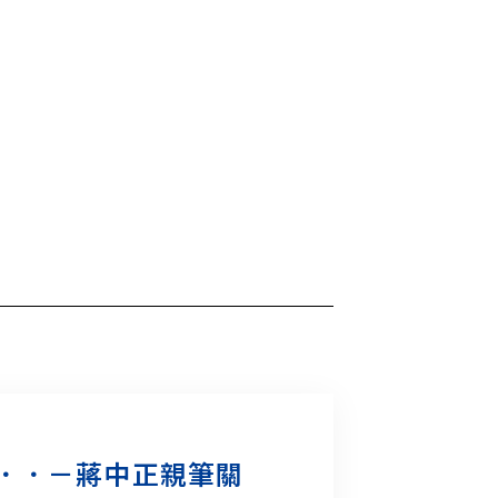
．．－蔣中正親筆關