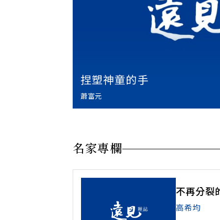
捏塑神童的手
蕭富元
名家專欄
不再分裂
高希均