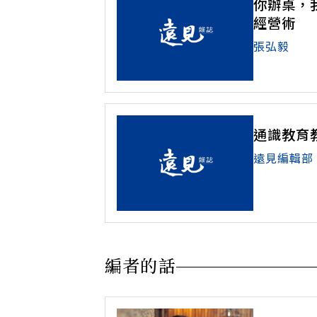
你辦桌，
經營術
張弘毅
通識教育
遠見編輯部
編者的話