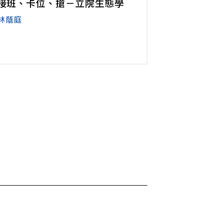
接班、卡位、搶－立院生態學
林蔭庭