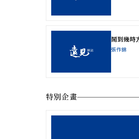
鬧到幾時
張作錦
特別企畫