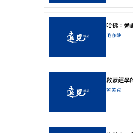
哈佛：通
毛亦齡
啟蒙經學
藍美貞