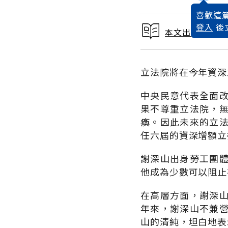
喜歡這篇
登入
後
本文出自 1991
立法院將在今年資深
中央民意代表全面
果不尊重立法院，
瘓。因此未來的立
任六屆的資深增額立
謝深山出身勞工團
他成為少數可以阻止
在高層方面，謝深
年來，謝深山不兼
山的清純，坦白地表