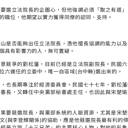
己要選立法院長的企圖心，但他強調必須「取之有道」
的職位，他期望以實力獲得同僚的認同、支持。
深山是否能夠出任立法院長，憑他擅長協調的能力以及
個具有影響力的人，無可置疑。
有意競爭的劉松藩，目前已經是立法院副院長。民國六
位六連任的立委中，唯一自區域(台中縣)選出來的。
濟，也長期專注於經濟委員會。民國七十七年，劉松藩
秘書長，又轉任中央黨部秘書處主任，也因此與宋楚瑜
如果要競選院長，與黨部系統的人脈資源，尤其是宋楚
文(與李登輝關係)的協助，應是他競選院長最有利的
曾經是立院「十三兄弟」的主要核心人物，對他的形象