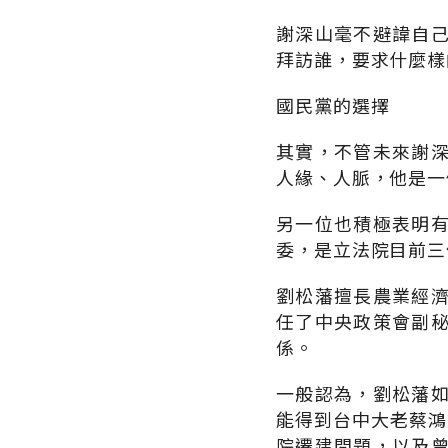
謝深山毫不避諱自
拜訪誰，要求什麼樣
國民黨的選擇
其實，不管未來謝
人緣、人脈，他是一
另一位也積極表明
委，是立法院目前三
劉松藩擅長農業經
任了中央政策會副
係。
一般認為，劉松藩
能得到台中大老蔡鴻
院遷建問題，以及