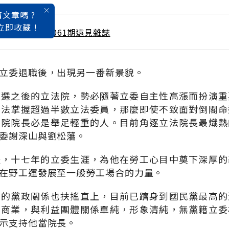
文章嗎 ?
立即收藏 !
 / 7月號雜誌 第061期遠見雜誌
立委退職後，出現另一番新景貌。
改選之後的立法院，勢必隨著立委自主性高漲而扮演重
無法掌握超過半數立法委員，那麼即使不致面對倒閣命
法院院長必是舉足輕重的人。目前角逐立法院長最熾熱
委謝深山與劉松藩。
體，十七年的立委生涯，為他在勞工心目中奠下深厚的
在野工運發展至一般勞工場合的力量。
山的黨政關係也扶搖直上，目前已躋身到國民黨最高的
營商業，與利益團體關係單純，形象清純，無黨籍立委
示支持他當院長。