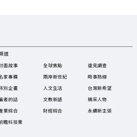
頻道
封面故事
全球焦點
遠見調查
名家專欄
兩岸新世紀
時事熱線
特別企畫
人文生活
台灣新希望
編者的話
文教新語
精采人物
產業綜合
財經綜合
永續新主張
前瞻科技業