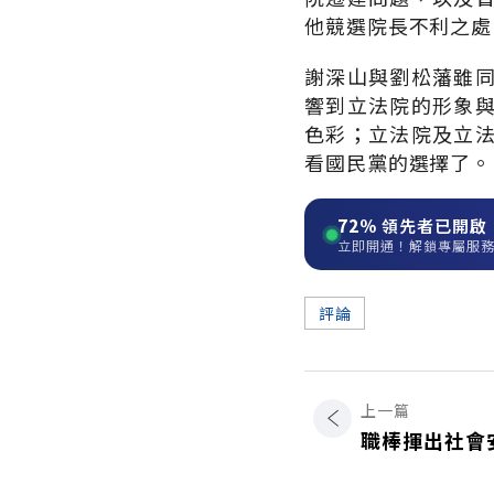
他競選院長不利之處
謝深山與劉松藩雖
響到立法院的形象
色彩；立法院及立
看國民黨的選擇了。
72%
領先者已開啟
立即開通！解鎖專屬服
評論
上一篇
職棒揮出社會