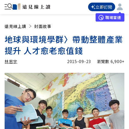
立即訂閱
職場雷達
遠見線上讀
封面故事
地球與環境學群〉帶動整體產業
提升 人才愈老愈值錢
林思宇
2015-09-23
瀏覽數
6,900+
加入追蹤
林思宇