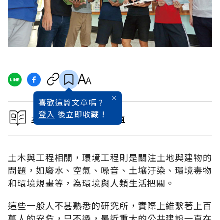
喜歡這篇文章嗎 ?
登入
後立即收藏 !
本文出自2016研究所指南
土木與工程相關，環境工程則是關注土地與建物的
問題，如廢水、空氣、噪音、土壤汙染、環境毒物
和環境規畫等，為環境與人類生活把關。
這些一般人不甚熟悉的研究所，實際上維繫著上百
萬人的安危，只不過，最近重大的公共建設一直在