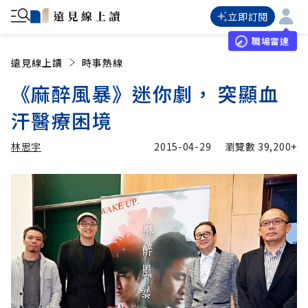
立即訂閱
職場雷達
遠見線上讀
時事熱線
《麻醉風暴》迷你劇， 突顯血
汗醫療困境
林思宇
2015-04-29
瀏覽數
39,200+
加入追蹤
林思宇