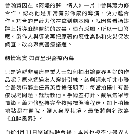
曾瀚賢因在《阿嬤的夢中情人》一片中曾與蕭力修
合作，認為他是非常有影像感的導演，便力邀合
作。巧合的是蕭力修在拿到劇本時，就因曾看過媒
體上報導麻醉醫師的故事，很有感觸，所以一口答
應。製作人與導演再把原著的惡性高熱和火災保險
調查，改為聚焦醫療議題。
劇情寫實 如實呈現醫療內幕
只是這群非醫療專業人士如何拍出讓醫界叫好的作
品呢？原來透過友人穿針引線，該劇請來新北市聯
合醫院麻醉主任黃英哲擔任顧問，每當拍攝中有醫
療現場問題，就請教他。手術室打針、戴氧氣罩等
情節，蕭力修堅持完全按照標準流程走，加上拍攝
地點都在醫院，讓人身歷其境。最後將劇名改為
《麻醉風暴》。
自從4月11日舉辦試映會後，本片也被不少醫界人