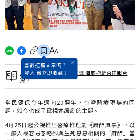
喜歡這篇文章嗎 ?
登入
後立即收藏 !
本文出自 2015 / 5月號雜誌 海底撈能否征服台
灣？
全民健保今年邁向20週年，台灣醫療現場的問
題，如今也成了電視連續劇的主題。
4月25日起公視推出醫療推理劇《麻醉風暴》，以
一般人最容易忽略卻與生死息息相關的「麻醉」當