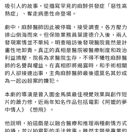
吸引人的故事，從描寫罕見的麻醉併發症「惡性高
熱症」、奪走病患性命登場。
劇中，麻醉醫師因此被停職，接受調查，各方壓力
排山倒海而來。但保險業務員葉建德介入後，兩人
發現案情並不單純，明查暗訪後發現醫院竟然是計
畫性地卸責。真正的真相是醫院被醫療制度和政治
利益擠壓，院長為求醫院生存，不得不犧牲麻醉醫
師的名譽與權益。在真相即將揭露時，和手術相關
的人卻接連出事，主角麻醉醫師最後還莫名其妙成
為一起凶殺案的嫌犯。
本劇的導演是曾入圍金馬獎最佳視覺效果與創作短
片的蕭力修，近兩年知名作品包括電影《阿嬤的夢
中情人》《想飛》。
他說明，拍這戲是以融合醫療和推理兩種劇情方式
拍攝，並以拍電影的手法敘事。雖然主題是專業的