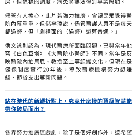
房，但這樣的調度，病患將無法得到專業照顧。
儘管有人擔心，此片若強力推廣，會讓民眾覺得醫
院內幕重重。但儲寧瑋說，儘管醫護人員不是每天
都過勞，但「劇裡面的（過勞）還算普通。」
侯文詠則認為，現代醫療所面臨問題，已與當年他
寫《白色巨塔》《大醫院小醫師》不同。當年是反
映醫院內拍馬屁、教授至上等組織文化，但現在是
健保制度實行20年後，導致醫療機構努力想賺
錢、節省支出等新問題。
站在時代的新轉折點上，究竟什麼樣的頂級智慧能
帶你破局而出？
各界努力推廣這戲劇，除了是個好創作外，還希望