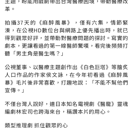
主題，盼能用戲劇帶出台灣醫療困境，帶動醫療改
革。
拍攝37天的《麻醉風暴》，僅有六集，情節緊
湊，在公視HD數位台與網路上優先播出時，就已
得到觀眾好評，並帶動對醫療問題的探討。寫實的
劇本，更讓看過的第一線醫師驚嘆，看完後頻頻打
聽「男主角是醫生嗎？」
公視董事、以醫療主題創作出《白色巨塔》等膾炙
人口作品的作家侯文詠，在今年初看過《麻醉風
暴》毛片後非常喜歡，打趣地說：「不能不幫他們
宣傳。」
不僅台灣人說好，連日本知名電視劇《醫龍》靈魂
編劇林宏司也跨海來台，稱讚本片的用心。
類型推理劇 抓住觀眾的心