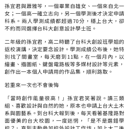
孫宜君與蕭雅芩，一個畢業自雄女、一個來自北一
女；一個高一確立志向，另一個學測後才決定申請
科系。兩人學測成績都超過70分，穩上台大，卻
不約而同選擇台科大創意設計學士班。
二年級的孫宜君，高二時聽了台科大創設班學姐的
返校演講，決定要念設計。學測成績公布後，她特
別找了間畫室，每天磨到11點，在一個月內，以
繪畫、描圖紙、鍵盤電路板等多媒材設計等元素，
創作出一本個人申請用的作品集，順利路取。
若重來一次也不會後悔
「當時創作能量很高！」孫宜君笑著說。讀三類
組、喜歡設計與自然的她，原本也申請上台大土木
系與園藝系。到台科大報到後，每天看著基隆路對
面優美的台大校園，一度迷惘，「是不是選錯學
校？」直到主動參加校外設計工作坊，加上大二後