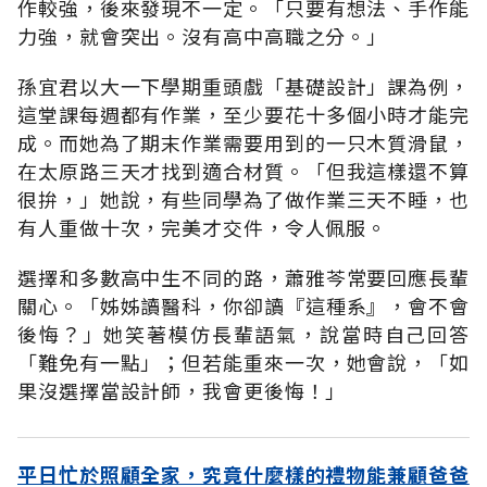
作較強，後來發現不一定。「只要有想法、手作能
力強，就會突出。沒有高中高職之分。」
孫宜君以大一下學期重頭戲「基礎設計」課為例，
這堂課每週都有作業，至少要花十多個小時才能完
成。而她為了期末作業需要用到的一只木質滑鼠，
在太原路三天才找到適合材質。「但我這樣還不算
很拚，」她說，有些同學為了做作業三天不睡，也
有人重做十次，完美才交件，令人佩服。
選擇和多數高中生不同的路，蕭雅芩常要回應長輩
關心。「姊姊讀醫科，你卻讀『這種系』，會不會
後悔？」她笑著模仿長輩語氣，說當時自己回答
「難免有一點」；但若能重來一次，她會說，「如
果沒選擇當設計師，我會更後悔！」
平日忙於照顧全家，究竟什麼樣的禮物能兼顧爸爸