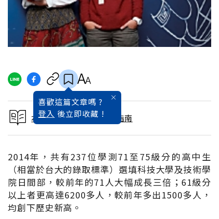
喜歡這篇文章嗎 ?
登入
後立即收藏 !
本文出自2015大學入學指南
2014年，共有237位學測71至75級分的高中生
（相當於台大的錄取標準）選填科技大學及技術學
院日間部，較前年的71人大幅成長三倍；61級分
以上者更高達6200多人，較前年多出1500多人，
均創下歷史新高。