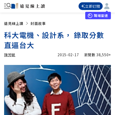
立即訂閱
職場雷達
遠見線上讀
封面故事
科大電機、設計系， 錄取分數
直逼台大
陳芳毓
2015-02-17
瀏覽數
38,550+
加入追蹤
陳芳毓