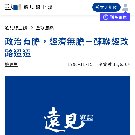
立即訂閱
職場雷達
遠見線上讀
全球焦點
政治有膽，經濟無膽－蘇聯經改
路迢迢
施建生
1990-11-15
瀏覽數
11,650+
加入追蹤
施建生