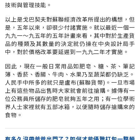
技術與管理技能。
以上是戈巴契夫對蘇聯經濟改革所提出的構想，但
是，五年以來，卻很少付諸實施。就以最近一個一
九九一～九五年的五年計畫來看，其中對於生產貨
品的種類及其數量的決定就仍操在中央設計局手
中，對於價格改革要延遲到一九九二年才實施。
因此，現在一般日常用品如肥皂、糖、茶、筆記
簿、香菸、香腸、牛肉、水果乃至蔬菜都仍缺乏。
人民手中所多的就只是盧布(蘇聯貨幣)。一旦市場
上有這些物品出售時大家就會前往搶購。據傳有一
位公務員所儲存的肥皂就夠五年之用；有一位學術
界人士家裡就有五部冰箱，以便隨時儲存搶購來的
食物。
有多久沒帶爸爸出門了？如何才能優雅打包一整趟