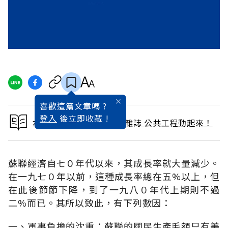
喜歡這篇文章嗎 ?
登入
後立即收藏 !
本文出自 1990 / 12月號雜誌 公共工程動起來！
蘇聯經濟自七０年代以來，其成長率就大量減少。
在一九七０年以前，這種成長率總在五%以上，但
在此後節節下降，到了一九八０年代上期則不過
二%而已。其所以致此，有下列數因：
一、軍事負擔的沈重：蘇聯的國民生產毛額只有美