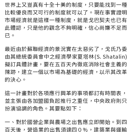
世界上又豈真有十全十美的制度，只要能找到一種
比較優良而又可行的制度就可以了。現在事實證明
市場經濟就是這樣一種制度，就是戈巴契夫也已有
此體認，只是他的觀念不夠明確，信心尚嫌不足而
已。
最近由於蘇聯經濟的景況實在太惡劣了，戈氏乃委
由其總統委員會中之經濟學家夏塔林(S. Shatalin)
擬訂具體計畫，要在五百天內徹底消除社會主義的
陳跡，建立一個以市場為基礎的經濟，以示其改革
的決心。
這一計畫對於各項應行興革的事項都訂有時間表，
並主張由各加盟國負起推行之重任，中央政府則只
扮演協調的角色。其要點如下：
一、對於國營企業與農場之出售應立即開始。到四
百天後，營造業的出售須達四０%，建築業與運輸