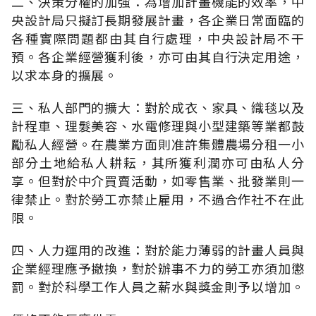
二、決策分權的加強：為增加計畫機能的效率，中
央設計局只擬訂長期發展計畫，各企業日常面臨的
各種實際問題都由其自行處理，中央設計局不干
預。各企業經營獲利後，亦可由其自行決定用途，
以求本身的擴展。
三、私人部門的擴大：對於成衣、家具、織毯以及
計程車、理髮美容、水電修理與小型建築等業都鼓
勵私人經營。在農業方面則准許集體農場分租一小
部分土地給私人耕耘，其所獲利潤亦可由私人分
享。但對於中介買賣活動，如零售業、批發業則一
律禁止。對於勞工亦禁止雇用，不過合作社不在此
限。
四、人力運用的改進：對於能力薄弱的計畫人員與
企業經理應予撤換，對於辦事不力的勞工亦須加懲
罰。對於科學工作人員之薪水與獎金則予以增加。