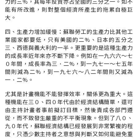
力的三%，其每年投資亦占全國的三分之一。如不
能有所改進，則對整個經濟所產生的拖累自極巨
大。
四、生產力增加緩慢：蘇聯勞工的生產力比其他工
業國家都要低，只有美國的二%、日本的五分之
三、西德與義大利的一半。更重要的是這種生產力
的成長率近年來亦不斷下降。例如在一九六六～七
０年間，成長率為三．二%，到一九七一～七五年
間則減為二%，到一九七六～八二年間則又減為
一．二%。
尤其是計畫機能不能發揮效率，關係更為重大。這
種機能在三０、四０年代由於經濟結構簡單，還可
由主持計畫者事前擬訂目標，然後責成各部門遵
從，而不致發生嚴重的不平衡現象。但到了八０、
九０年代，蘇聯經濟結構已經發展到非常繁複的程
度，只憑少數主持者之意想與判斷又如何能避免重