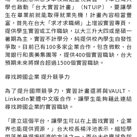
學也啟動「台大實習計畫」（NTUIP），要讓學
生在畢業前就能取得就業先機！計畫內容相當豐
富，首先在台大「求才求職網」上增設實習專頁，
提供學生實習或工作職缺，以大三升大四或是碩一
暑期為主，實習不計學分，純提供校內學生自發性
爭取。目前已有100多家企業合作，包含微軟、台
灣銀行和奧美集團等，提供400個實習職缺，台大
預期未來將媒合超過1500個實習職缺。
尋找跨國企業 提升競爭力
為了提升國際競爭力，實習計畫還將與VAULT、
LinkedIn繁體中文版合作，讓學生能夠藉此連結
尋找跨國企業的實習職缺。
「建立這個平台，讓學生可以在上面找實習，企業
界也能提供資源，」台大校長楊泮池表示，縮短學
用落差是提振經濟的方法之一，而台大也應該負起