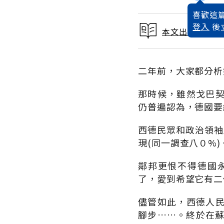
喜歡這篇
登入
後
本文出自 1990
二年前，大家都分析
那時候，雖然戈巴
仍普遍認為，德國要
西德民眾和政治領袖
現(同一調查八０%)
鄰邦更恨不得德國
了，愛到希望它有二
儘管如此，西德人
腳步……。終於在