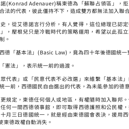
(Konrad Adenauer)稱東德為「蘇聯占領區」
合法的代表，彼此僵持不下，造成雙方都無法加入聯
歷史，從艾德諾言行分析，有人覺得，這位總理已認定
統」，壓根兒只是冷戰時代的策略運用，希望以此孤立
制。
德「基本法」(Basic Law)，竟為四十年後德國統
「憲法」，表示統一前的過渡。
民眾代表」或「民意代表不必改選」來維繫「基本法」
統一前，西德國民自由選出的代表，為未能參加的德
條更規定，東德任何個人或地區，有權隨時加入聯邦。
進任何一間西德領事館，即可取得西德護照和公民權，
年十月三日德國統一，就是經由東德國會表決，援用西
，使東德政權自動消失。