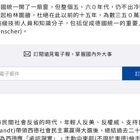
德國統一開了一扇窗，但整個五、六０年代，仍不出冷
架起柏林圍牆，杜絕在此以前的十五年，為數三五０萬
高級技術人員和知識分子，包括促成德國統一的重要
enscher)。
訂閱遠見電子報，掌握國內外大事
方民間社會反省的時代，年輕人反美、反權威、支持
y Brandt)帶領西德社會民主黨贏得大選後，總結過去
為西德應「承認現實」，主動向東鄰(不限於東德)伸