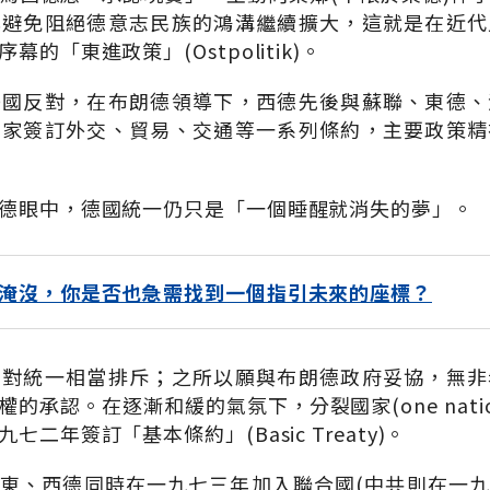
其避免阻絕德意志民族的鴻溝繼續擴大，這就是在近代
的「東進政策」(Ostpolitik)。
美國反對，在布朗德領導下，西德先後與蘇聯、東德、
國家簽訂外交、貿易、交通等一系列條約，主要政策精
德眼中，德國統一仍只是「一個睡醒就消失的夢」。
淹沒，你是否也急需找到一個指引未來的座標？
，對統一相當排斥；之所以願與布朗德政府妥協，無非
承認。在逐漸和緩的氣氛下，分裂國家(one nation, t
二年簽訂「基本條約」(Basic Treaty)。
東、西德同時在一九七三年加入聯合國(中共則在一