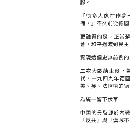
腳。
「很多人像在作夢
備，」不久前從德國
更難得的是，正當
會，和平過渡到民主
實現這個史無前例的
二次大戰結束後，
代，一九四九年德國
美、英、法培植的德
為統一留下伏筆
中國的分裂源於內
「反共」與「漢賊不