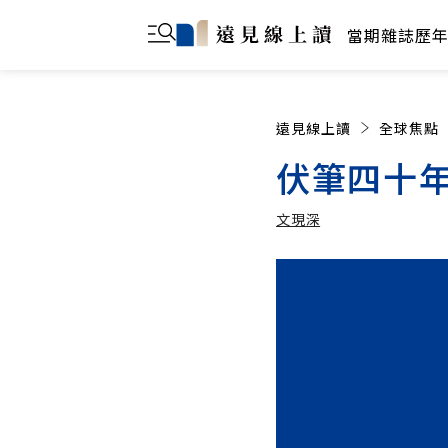
當期雜誌
歷
遠見線上讀
全球焦點
伏筆四十
文現深
文現深