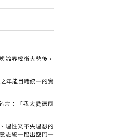
輿論界權衡大勢後，
生之年能目睹統一的實
名言：「我太愛德國
、理性又不失理想的
意志統一踢出臨門一