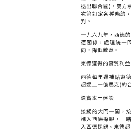
退出聯合國)，雙方
次第訂定各種條約
判。
一九六九年，西德的
德關係，處理統一
向，降低敵意。
東德獲得的實質利益
西德每年還補貼東
超過二十億馬克(約
踏實本土建設
接觸的大門一開，
進入西德探親，一
入西德探親。東德超