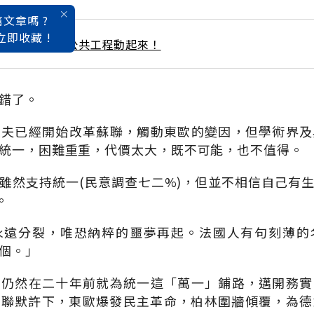
文章嗎 ?
立即收藏 !
 / 12月號雜誌 公共工程動起來！
錯了。
契夫已經開始改革蘇聯，觸動東歐的變因，但學術界及
統一，困難重重，代價太大，既不可能，也不值得。
雖然支持統一(民意調查七二%)，但並不相信自己有
。
永遠分裂，唯恐納粹的噩夢再起。法國人有句刻薄的
個。」
民仍然在二十年前就為統一這「萬一」鋪路，邁開務實
蘇聯默許下，東歐爆發民主革命，柏林圍牆傾覆，為德