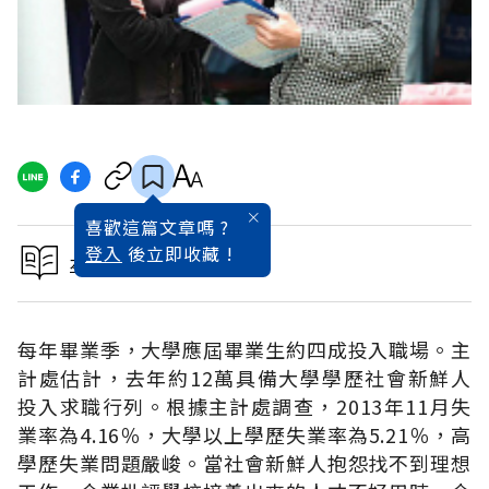
喜歡這篇文章嗎 ?
登入
後立即收藏 !
本文出自2014大學專刊
每年畢業季，大學應屆畢業生約四成投入職場。主
計處估計，去年約12萬具備大學學歷社會新鮮人
投入求職行列。根據主計處調查，2013年11月失
業率為4.16％，大學以上學歷失業率為5.21％，高
學歷失業問題嚴峻。當社會新鮮人抱怨找不到理想