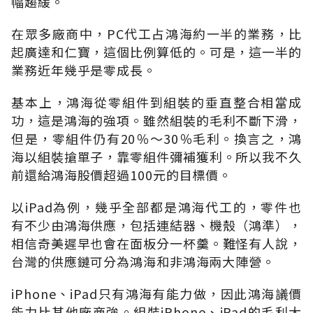
幅趨緩。
在眾多廠商中，PC代工占鴻海約一半的業務，比
起廣達和仁寶，這個比例算低的。可是，這一半的
業務近年幾乎是零成長。
基本上，鴻海從零組件到組裝的垂直整合相當成
功，這是鴻海的強項。雖然組裝的毛利不斷下滑，
但是，零組件仍有20％～30％毛利。換言之，鴻
海以組裝搶單子，靠零組件彌補獲利。所以我不久
前還給鴻海股價超過100元的目標價。
以iPad為例，幾乎全部都是鴻海代工的，零件也
有不少由鴻海供應，包括連結器、機殼（鴻準），
相信奇美遲早也會在面板分一杯羹。難怪有人說，
台灣的供應鏈可分為鴻海和非鴻海兩大陣營。
iPhone、iPad只有鴻海有能力做，因此鴻海議價
能力比其他廠商強。組裝iPhone、iPad的毛利大