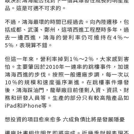
品。這是可遇不可求的。
不過，鴻海最壞的時間已經過去。向內陸遷移，包
括成都、武漢、鄭州，這項西進工程歷時多年，過
去一邊西進，鴻海的營利率仍可維持在4％～
5％，表現算不錯。
但這一年來，營利率掉到1％～2％，大家感到害
怕。主要肇因於2010年一連串的跳樓事件，加速
鴻海西進的步伐。按照一般遷廠步調，每一次以
10％的規模和速度循序漸進。在跳樓事件爆發
後，鴻海踩油門，龍華廠目前僅剩人資、資訊、財
務和研發人員等。生產的部分只有較高階產品如
iPad和iPhone等。
想投資的項目愈來愈多 六成負債比將是發展隱憂
遷廠計畫相信明年即將完成。近幾季財報表現不