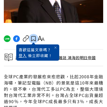
喜歡這篇文章嗎 ?
登入
後立即收藏 !
本文出自 2011 / 12月號雜誌 鴻海的明日帝國
全球PC產業的發展愈來愈悲觀，比起2008年金融
海嘯，筆記型電腦（NB）的景氣是這10年來最糟
的。很不幸，台灣代工多以PC為主，整個大環境
對台灣代工業非常不利。台灣占全球PC出貨量超
過90％，今年全球PC成長最多只有3％，成長大