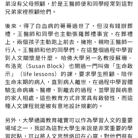
弟沒有父母照顧，於是王醫師便和同學經常到這對
兄弟家裡照顧他們。
後來，得了白血病的哥哥過世了，但沒有錢辦葬
禮，王醫師和同學也主動張羅葬禮事宜，在葬禮
上，兩個孩子主動跑上前去，擁抱、親吻王醫師一
行人。王醫師和他的同學們，在這整個過程中學習
到人文關懷是什麼。 哈佛大學另一名教授蘇珊．
布洛克（Susan Block）也開過一門叫做「生命啟
示」（life lessons）的課，要求學生照顧、陪伴
生命末期的病人，直到病人離世，在過程中學習體
驗生命病痛、醫療、到離去的過程，並學習與病患
的家人相處。這些教育方式非常具有啟發性，而這
種人文課程就是被有意地設計規劃的。
另外，大學通識教育確實可以作為學習人文的重要
場域之一，我認為這對大學生來說是非常重要的學
習起點，可以將人文思想烙印在心靈，對他們很有