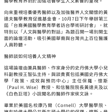
醫學教育界對於加強培養學生人文素養的重視。
向來重視培養優秀醫師以及加強醫界人文關懷的黃
達夫醫學教育促進基金會，10月7日下午舉辦第三
屆「台裔美國醫學教育學者訪台學術研討會」，就
特別以「人文與醫學的對話」為題召開一場別開生
面的論壇活動，吸引美國華裔與台灣共上百位醫護
人員聆聽。
醫師談如何培養人文精神
這場論壇由兼具醫師、作家身分的史丹佛大學小兒
科副教授王智弘主持，與談貴賓包括美國史丹佛大
學「政策、成效與預防中心」主任保羅．懷斯
（Paul H. Wise）教授、和信醫院院長黃達夫及以
《白色巨塔》小說聞名的醫師作家侯文詠。
畢業於美國名校康乃爾（Cornell）大學醫學院、
擁有哈佛大學公共衛生碩士學位的保羅．懷斯，是