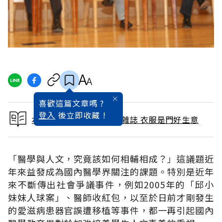
喜歡這篇文章嗎 ?
登入
後立即收藏 !
本文出自 2011 / 11月號雜誌 衣服是門好生意
「醫學與人文，究竟該如何相輔相成？」這議題近
年來益發成為國內醫學界關注的課題。特別是近年
來不斷傳出社會爭議事件，例如2005年的「邱小
妹妹人球案」、醫師收紅包，以至於日前才剛發生
的愛滋病患器官誤遭移植等事件，都一再引起國內