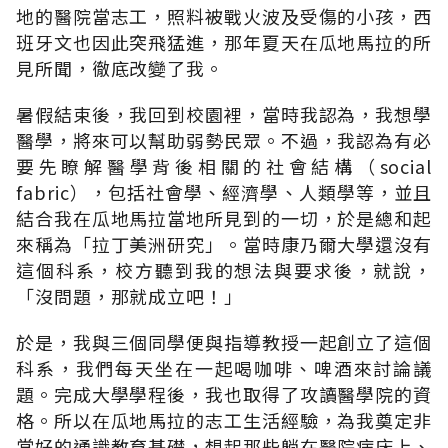
地的醫院當志工，照料被戰火波及受傷的小孩，西
班牙文也因此突飛猛進，那年夏天在瓜地馬拉的所
見所聞，徹底改變了我。
暑假結束後，我回到校園裡，當時我認為，我想學
醫學，將來可以幫助弱勢民眾。不過，我認為有必
要先瞭解醫學背後相關的社會結構（social
fabric），包括社會學、經濟學、人類學等，並且
結合我在瓜地馬拉當地所見到的一切，於是總和起
來稱為「拉丁美洲研究」。當時康乃爾大學還沒有
這個科系，校方聽到我的想法與要求後，就說，
「沒問題，那就成立吧！」
於是，我與三個同學便與指導教授一起創立了這個
科系，我們每天坐在一起喝咖啡、啤酒來討論議
題。完成大學學程後，我也取得了攻讀醫學院的資
格。所以在瓜地馬拉的志工生活經驗，為我奠定非
常好的通識教育基礎，想起那些躺在醫院病床上、