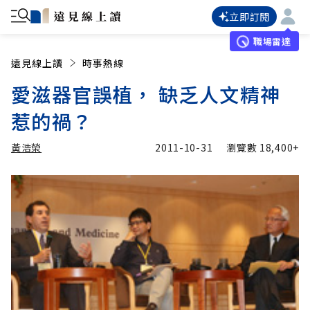
立即訂閱
職場雷達
遠見線上讀
時事熱線
愛滋器官誤植， 缺乏人文精神
惹的禍？
黃浩榮
2011-10-31
瀏覽數
18,400+
加入追蹤
黃浩榮