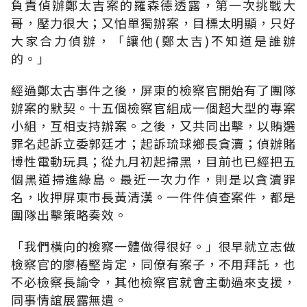
負責偵辦鄭太吉案的羅森德透露，第一次挑戰大
哥，壓力很大；又怕單獨辦案，目標太明顯，只好
大家合力偵辦，「讓他(鄭太吉)不知道是誰辦
的。」
經過鄭太古事件之後，屏東的檢察官開始有了團隊
辦案的默契。十五個檢察官組成一個超大型的專案
小組，互相支持辦案。之後，又共同出擊，以賄選
罪名起訴立委郭廷才；起訴琉球鄉長貪瀆；偵辦賭
博性電動玩具；從九月初起掃黑，目前也已經把五
個黑道掃進綠島。最近一次力作，則是以貪瀆罪
名，收押屏東市長黃清漢。一件件偵查案件，都是
團隊出擊策略奏效。
「我們橫向的檢察一體做得很好。」很早就立志做
檢察官的廖樁堅肯定，同僚有案子，不用拜託，也
不必檢察長諭令，其他檢察官就會主動過來支援，
同事情誼展露無遺。