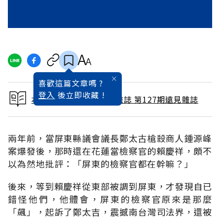
喜歡這篇文章嗎 ?
登入
後立即收藏 !
本文出自 1997 / 1月號雜誌 第127期遠見雜誌
兩年前，當屏東縣議會議長鄭太古槍殺商人鍾源峰
案爆發後，那時還在花蓮當檢察官的賴慶祥，頗不
以為然地批評：「屏東的檢察官都在幹嘛？」
後來，等到賴慶祥從東部被調到屏東，才發現自已
錯怪他們，他體會，屏東的檢察官原來是那麼
「飆」，起訴了鄭太吉，震撼南台灣司法界，還被