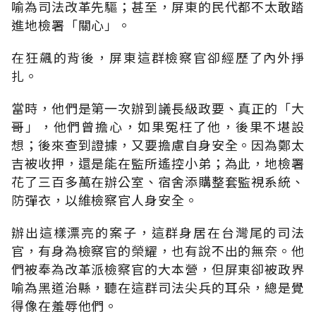
喻為司法改革先驅；甚至，屏東的民代都不太敢踏
進地檢署「關心」。
在狂飆的背後，屏東這群檢察官卻經歷了內外掙
扎。
當時，他們是第一次辦到議長級政要、真正的「大
哥」，他們曾擔心，如果冤枉了他，後果不堪設
想；後來查到證據，又要擔慮自身安全。因為鄭太
吉被收押，還是能在監所遙控小弟；為此，地檢署
花了三百多萬在辦公室、宿舍添購整套監視系統、
防彈衣，以維檢察官人身安全。
辦出這樣漂亮的案子，這群身居在台灣尾的司法
官，有身為檢察官的榮耀，也有說不出的無奈。他
們被奉為改革派檢察官的大本營，但屏東卻被政界
喻為黑道治縣，聽在這群司法尖兵的耳朵，總是覺
得像在羞辱他們。