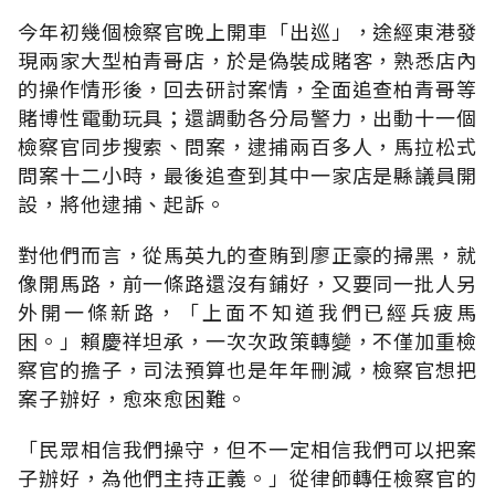
今年初幾個檢察官晚上開車「出巡」，途經東港發
現兩家大型柏青哥店，於是偽裝成賭客，熟悉店內
的操作情形後，回去研討案情，全面追查柏青哥等
賭博性電動玩具；還調動各分局警力，出動十一個
檢察官同步搜索、問案，逮捕兩百多人，馬拉松式
問案十二小時，最後追查到其中一家店是縣議員開
設，將他逮捕、起訴。
對他們而言，從馬英九的查賄到廖正豪的掃黑，就
像開馬路，前一條路還沒有鋪好，又要同一批人另
外開一條新路，「上面不知道我們已經兵疲馬
困。」賴慶祥坦承，一次次政策轉變，不僅加重檢
察官的擔子，司法預算也是年年刪減，檢察官想把
案子辦好，愈來愈困難。
「民眾相信我們操守，但不一定相信我們可以把案
子辦好，為他們主持正義。」從律師轉任檢察官的