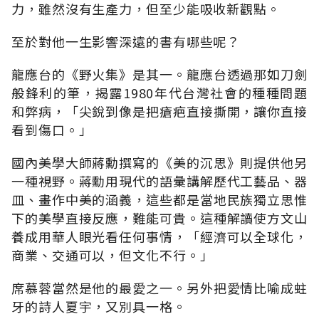
力，雖然沒有生產力，但至少能吸收新觀點。
至於對他一生影響深遠的書有哪些呢？
龍應台的《野火集》是其一。龍應台透過那如刀劍
般鋒利的筆，揭露1980年代台灣社會的種種問題
和弊病，「尖銳到像是把瘡疤直接撕開，讓你直接
看到傷口。」
國內美學大師蔣勳撰寫的《美的沉思》則提供他另
一種視野。蔣勳用現代的語彙講解歷代工藝品、器
皿、畫作中美的涵義，這些都是當地民族獨立思惟
下的美學直接反應，難能可貴。這種解讀使方文山
養成用華人眼光看任何事情，「經濟可以全球化，
商業、交通可以，但文化不行。」
席慕蓉當然是他的最愛之一。另外把愛情比喻成蛀
牙的詩人夏宇，又別具一格。