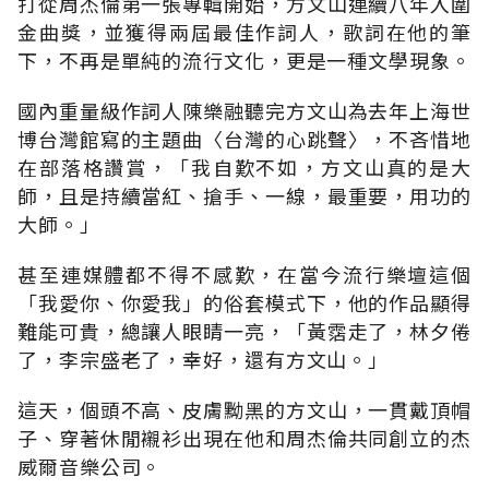
打從周杰倫第一張專輯開始，方文山連續八年入圍
金曲獎，並獲得兩屆最佳作詞人，歌詞在他的筆
下，不再是單純的流行文化，更是一種文學現象。
國內重量級作詞人陳樂融聽完方文山為去年上海世
博台灣館寫的主題曲〈台灣的心跳聲〉，不吝惜地
在部落格讚賞，「我自歎不如，方文山真的是大
師，且是持續當紅、搶手、一線，最重要，用功的
大師。」
甚至連媒體都不得不感歎，在當今流行樂壇這個
「我愛你、你愛我」的俗套模式下，他的作品顯得
難能可貴，總讓人眼睛一亮，「黃霑走了，林夕倦
了，李宗盛老了，幸好，還有方文山。」
這天，個頭不高、皮膚黝黑的方文山，一貫戴頂帽
子、穿著休閒襯衫出現在他和周杰倫共同創立的杰
威爾音樂公司。