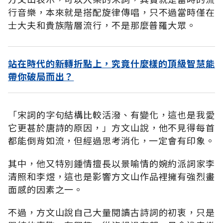
行音樂，本來就是搭配旋律傳唱，只不過當時僅在
士大夫和貴族階層流行，不是那麼普羅大眾。
站在時代的新轉折點上，究竟什麼樣的頂級智慧能
帶你破局而出？
「宋詞的字句結構比較活潑、有變化，這也是我愛
它更甚於唐詩的原因，」方文山說，他不見得每首
都能倒背如流，但經過思考消化，一定會有印象。
其中，他又特別鍾情擅長以景喻情的婉約派詞家李
清照和李煜，這也是影響方文山作品裡擁有強烈畫
面感的因素之一。
不過，方文山說自己大量閱讀古詩詞的初衷，只是