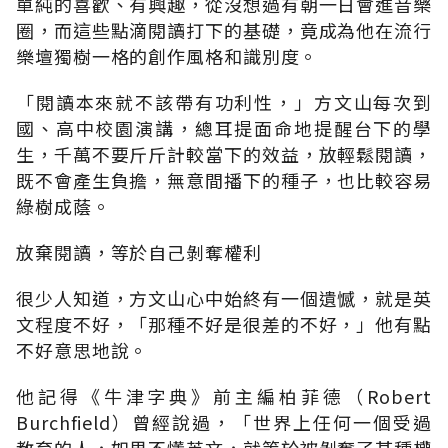
單純的喜歡、有興趣，從沒想過有朝一日會進音樂
圈，而這些點滴閱讀打下的基礎，竟成為他在流行
樂壇獨樹一格的創作風格和識別度。
「閱讀本來就不該帶有功利性，」方文山每次到
國、高中校園演講，總耳提面命地提醒台下的學
生，千萬不要斤斤計較當下的效益，放輕鬆閱讀，
既不會產生負擔，無意間播下的種子，也比較容易
綠樹成蔭。
放棄閱讀，等於自己剝奪權利
很少人知道，方文山心中始終有一個遺憾，就是英
文程度不好，「那種不好是很差的不好，」他有點
不好意思地說。
他記得《牛津字典》前主編柏菲德（Robert
Burchfield）曾經說過，「世界上任何一個受過
教育的人，如果不懂英文，就等於被剝奪了某種權