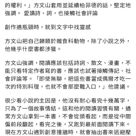
的權利，」方文山套用並延續柏菲德的話，堅定地
強調。 愛讀詩、詞，也接觸社會評論
創作遇瓶頸時，就到文字中找靈感
方文山把自己歸類於雜食科動物，除了小說之外，
他幾乎什麼書都涉獵。
方文山強調，閱讀應該包括詩詞、散文、漫畫，不
能只看特定作者寫的書，應該也試著接觸傳記、社
會評論等。「即使無聊，把這些書當成偶爾才吃一
次的特別料理，也就不會那麼難入口，」他建議。
很少看小說的主因是，他沒有耐心看完十幾萬字，
只為了一個故事情結。這和他的閱讀習慣有關，通
常方文山拿到一本書，不會從頭看起，而是從中間
偏前段翻起，看完之後，又跑到最前面閱讀下來。
現在方文山遇到創意撞牆時，就會抽出書來逃避壓