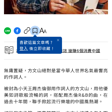
喜歡這篇文章嗎 ?
登入
後立即收藏 !
本文出自 2011 / 3月號雜誌 搶賺6個消費中國
無庸置疑，方文山絕對是當今華人世界名氣最響亮
的作詞人。
被封為小天王周杰倫御用作詞人的方文山，用他優
美如詩歌般流暢的詞，搭配周杰倫R&B的曲，在
過去十年間，聯手掀起流行樂壇的中國風熱潮。