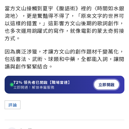
當方文山接觸到夏宇《腹語術》裡的〈時間如水銀
瀉地〉，更是驚豔得不得了，「原來文字的世界可
以這樣的錯置，」這影響方文山後期的歌詞創作，
也多次運用跳躍式的寫作，就像電影的蒙太奇剪接
方式。
因為廣泛涉獵，才讓方文山的創作題材千變萬化，
包括書法、武術、球類和中藥，全都能入詞，讓閱
讀與創作緊緊結合。
72%
領先者已開啟【職場雷達】
立即開啟
立即開通！解鎖專屬服務
評論