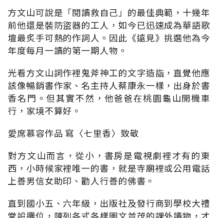
方文山可說是「閱讀救自己」的最佳典範，十幾年
前他還是裝防盜器的工人，如今已迅速成為華語歌
壇最炙手可熱的作詞人。因此《遠見》挑選他為今
年度每月一讀的第一期人物。
光看方文山詞作裡鬼斧神工的文字造詣，直覺他應
該像暢銷書作家、名主持人蔡康永一樣，出身於書
香名門。但其實不然，他爸爸在桃園龜山開機車
行，家境不算好。
愛席慕容作品 寫〈七里香〉致敬
對方文山而言，從小，書房是電視劇裡才有的東
西，小時候家裡唯一的書，就是寺廟裡或公用電話
上善男信女助印、勸人行善的佛書。
直到國小五、六年級，出版社及發行商到學校大禮
堂設攤位，陳列各式各樣圖文並茂的課外讀物，才