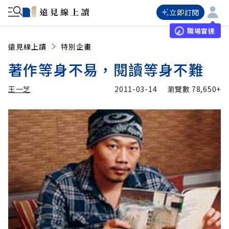
立即訂閱
職場雷達
遠見線上讀
特別企畫
著作等身不易，閱讀等身不難
王一芝
2011-03-14
瀏覽數
78,650+
加入追蹤
王一芝