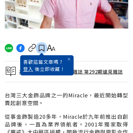
喜歡這篇文章嗎 ?
登入
後立即收藏 !
本文出自 2010 / 10月號雜誌 第292期遠見雜誌
台灣三大金飾品牌之一的Miracle，最近開始轉型
賣起創意空間。
從事金飾製造20多年，Miracle於九年前推出自創
品牌後，一直為業界領航者。2001年獨家取得
《魔戒》大中華區授權，開啟流行金飾與電影合作