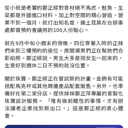
從小就是老饕的鄭正樑對食材絕不馬虎，鮭魚、生
菜都是外國進口材料，加上對空間的精心營造，營
業不到一個月，就打出知名度，連土耳其在台辦事
處都曾預約會議用的100人份點心。
就在9月中旬小週末的傍晚，四位穿著入時的正妹
們來到三樓預約的座位，席間潮男們正在幫她們合
影拍照。鄭正樑說，男生大多是陪女生一起來的，
生意好到週休二日不預約就沒位置。
關於珠寶，鄭正樑正在嘗試新的計畫，金飾有可能
搭配馬克杯或其他周邊產品配套販售。另外，也準
備好在第二家分店，提供妹妹鄭正萍專屬的客製化
珠寶設計服務。 「唯有做前瞻性的事情，才有辦
法讓老企業找到新出口，」這是鄭正樑的衷心體
會。