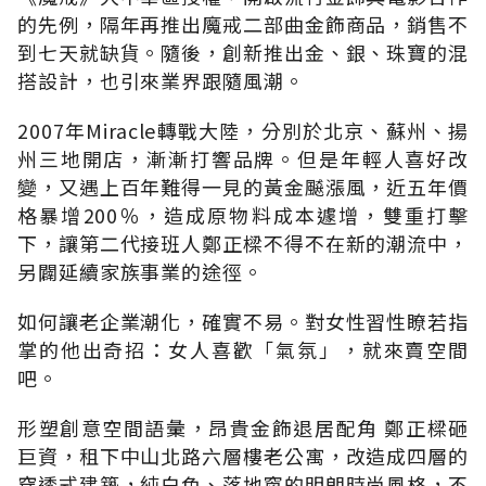
的先例，隔年再推出魔戒二部曲金飾商品，銷售不
到七天就缺貨。隨後，創新推出金、銀、珠寶的混
搭設計，也引來業界跟隨風潮。
2007年Miracle轉戰大陸，分別於北京、蘇州、揚
州三地開店，漸漸打響品牌。但是年輕人喜好改
變，又遇上百年難得一見的黃金飇漲風，近五年價
格暴增200％，造成原物料成本遽增，雙重打擊
下，讓第二代接班人鄭正樑不得不在新的潮流中，
另闢延續家族事業的途徑。
如何讓老企業潮化，確實不易。對女性習性瞭若指
掌的他出奇招：女人喜歡「氣氛」，就來賣空間
吧。
形塑創意空間語彙，昂貴金飾退居配角 鄭正樑砸
巨資，租下中山北路六層樓老公寓，改造成四層的
穿透式建築，純白色、落地窗的明朗時尚風格，不