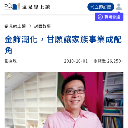
立即訂閱
職場雷達
遠見線上讀
封面故事
金飾潮化，甘願讓家族事業成配
角
彭杏珠
2010-10-01
瀏覽數
26,250+
加入追蹤
彭杏珠