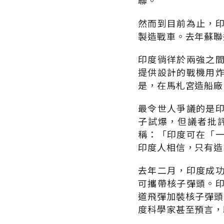
聯。
然而到目前為止，
製造戰車。去年蘇聯
印度徜徉於兩強之
提供設計的戰機用
是，在馬札宮造船廠
最令世人爭議的是
子試爆，但議者批
稱：「印度可在「
印度人相信，只有造
去年二月，印度成
可攜帶核子彈頭。
道飛彈加裝核子彈頭
度科學家甚至預言，