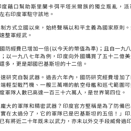
印度藉口幫助斯里蘭卡弭平塔米爾族的獨立叛亂，派
左右印度軍駐守該地。
抵制方式立國以來，始終聲稱以和平主義為國家原則。
速整軍經武。
國防經費已增加一倍(以今天的幣值為準)；且自一九
國；以一九八七年為例，印度向外國購買了五十二億美
還多，更是鄰國巴基斯坦的十二倍。
加速研究自製武器。過去六年內，國防研究經費增加了
尖端輕型戰鬥機、一艘三萬噸的航空母艦和巡弋範圍可
度軍隊人數已高達一百三十六萬人，是世界第四位。
麼龐大的軍隊和精密武器？印度官方堅稱是為了防備巴
度實在太過分了，它的軍隊已是巴基斯坦的五倍！」印
已有將近二十年既未以武力，亦未以外交手段威脅過