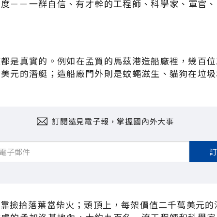
印度－－一群自信、有才幹的工程師、科學家、軍官、
度都是真實的。例如在孟買的馬茲港造船廠裡，幾百位
億美元的潛艇；造船廠門外則是蚊蠅滋生、貓狗在垃圾
訂閱遠見電子報，掌握國內外大事
靠撿拾落葉當柴火；頭頂上，每架價值二千萬美元的法