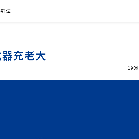
年雜誌
武器充老大
1989
加入追蹤