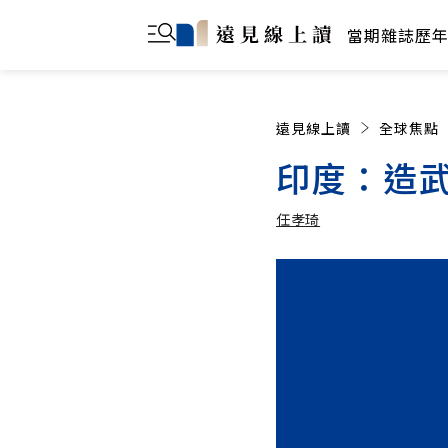
當期雜誌
歷
遠見線上讀
全球焦點
印度：造
任孝琦
任孝琦