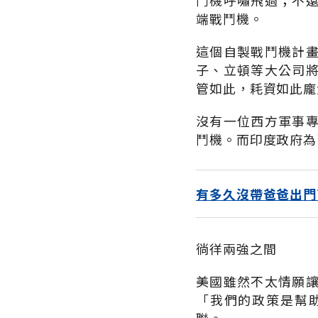
鬥機呼嘯飛過；不
端戰鬥機。
這個自製戰鬥機計
子、立頓等大公司
管如此，耗資如此龐
沒有一位西方軍事
鬥機。而印度政府為
有多久沒帶爸爸出門
徜徉兩強之間
美國雖然不太情願
「我們的政策是幫