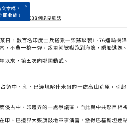
文章嗎 ?
立即收藏 !
 / 8月號雜誌 第038期遠見雜誌
某日，數百名印度士兵搭乘一架蘇聯製IL-76運輸機
內，不費一槍一彈，叛軍就被嚇跑到海邊，乘船逃逸
年以來，第五次向鄰國動武。
悄占領中、印、巴邊境喀什米爾的一處高山荒原，引起
度侵占中、印邊界的一處爭議區，自此與中共怒目相
在印、巴邊界大張旗鼓地軍事演習，激得巴基斯坦差