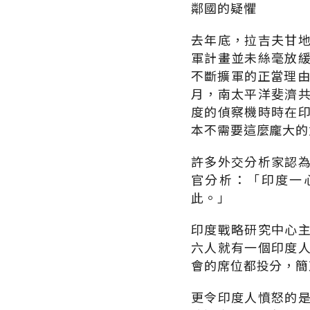
鄰國的疑懼
去年底，拉吉夫甘
軍計畫並未絲毫放
不斷擴軍的正當理由
月，南太平洋斐濟
度的偵察機時時在
本不需要這麼龐大的
許多外交分析家認
官分析：「印度一
此。」
印度戰略研究中心
六人就有一個印度
會的席位都投分，簡
更令印度人憤怒的