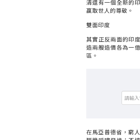
清還有一個全新的
贏取世人的尊敬。
雙面印度
其實正反兩面的印
造兩艘造價各為一
區。
在馬亞普德省，窮人