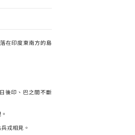
降落在印度東南方的島
。
日後印、巴之間不斷
視。
點兵戎相見。