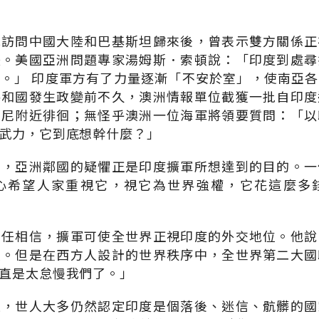
地訪問中國大陸和巴基斯坦歸來後，曾表示雙方關係正
緩。美國亞洲問題專家湯姆斯．索頓說：「印度到處尋
。」 印度軍方有了力量逐漸「不安於室」，使南亞
共和國發生政變前不久，澳洲情報單位截獲一批自印度
印尼附近徘徊；無怪乎澳洲一位海軍將領要質問：「以
武力，它到底想幹什麼？」
為，亞洲鄰國的疑懼正是印度擴軍所想達到的目的。一
心希望人家重視它，視它為世界強權，它花這麼多
主任相信，擴軍可使全世界正視印度的外交地位。他說
人。但是在西方人設計的世界秩序中，全世界第二大國
直是太怠慢我們了。」
是，世人大多仍然認定印度是個落後、迷信、骯髒的國