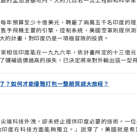
遠處的孟加洛基地內，大約九百名一流工程師和科學家
畫每年預算至少十億美元，聘雇了兩萬五千名印度的理
將售予飛機主要的引擎、控制系統，美國空軍則提供測
大的計畫，對印度仍是一項極冒險的投資。
專家相信印度能在一九九六年，依計畫所定的十三億元
了彌補造價過高的損失，已決定將來對外輸出這一型
了？如何才能優雅打包一整趟質感大旅程？
讓尖端科技外洩，卻未終止提供印度必要的技術。一位
助印度在科技方面能夠獨立。」說穿了，美國就是希