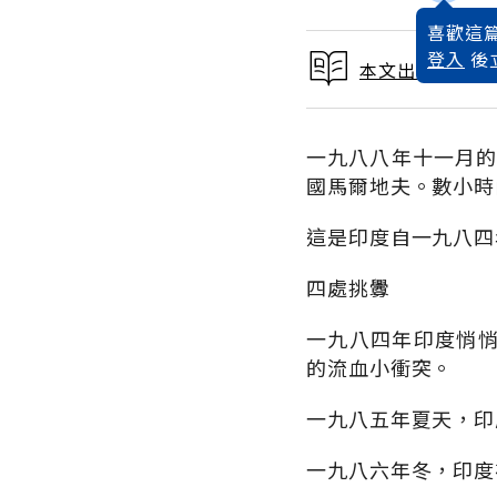
喜歡這篇
登入
後
本文出自 1989
一九八八年十一月的
國馬爾地夫。數小時
這是印度自一九八四
四處挑釁
一九八四年印度悄
的流血小衝突。
一九八五年夏天，印
一九八六年冬，印度