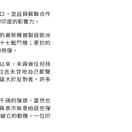
口，並且與蘇聯合作
對印度的影響力。
的最新機器製造歐洲
十七戰鬥機；更妙的
和飛彈。
以來，未再做任何核
拉吉夫甘地自己都聲
遠大於反對者。許多
千磅的彈頭，當然也
再表示無意給這些彈
懷疑它的動機。一位印