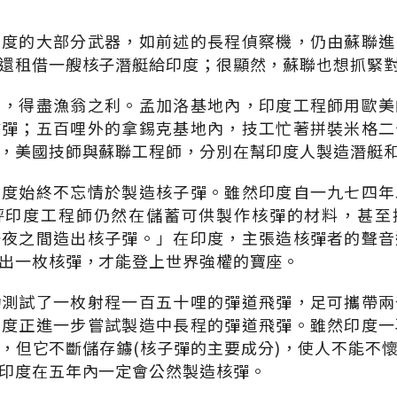
印度的大部分武器，如前述的長程偵察機，仍由蘇聯進
還租借一艘核子潛艇給印度；很顯然，蘇聯也想抓緊
間，得盡漁翁之利。孟加洛基地內，印度工程師用歐美
炸彈；五百哩外的拿錫克基地內，技工忙著拼裝米格二
，美國技師與蘇聯工程師，分別在幫印度人製造潛艇
印度始終不忘情於製造核子彈。雖然印度自一九七四年
評印度工程師仍然在儲蓄可供製作核彈的材料，甚至
一夜之間造出核子彈。」在印度，主張造核彈者的聲音
出一枚核彈，才能登上世界強權的寶座。
功測試了一枚射程一百五十哩的彈道飛彈，足可攜帶兩
印度正進一步嘗試製造中長程的彈道飛彈。雖然印度一
，但它不斷儲存鐪(核子彈的主要成分)，使人不能不
印度在五年內一定會公然製造核彈。