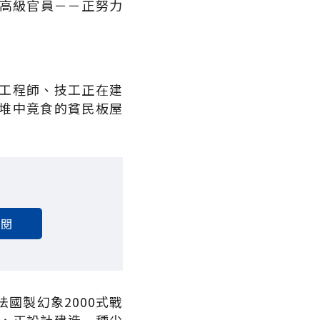
高級官員－－正努力
工程師、技工正在建
堆中竟食的貧民板屋
訂閱
國製幻象2000式戰