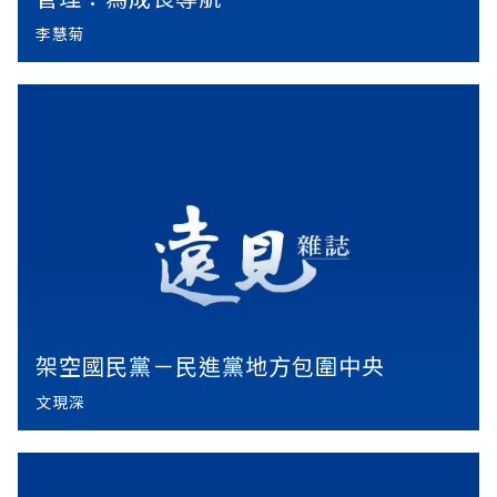
李慧菊
架空國民黨－民進黨地方包圍中央
文現深