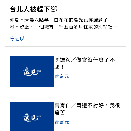
台北人被趕下鄉
仲夏。清晨六點半，白花花的陽光已經灑滿了一
地。汐止。一個擁有一千五百多戶住家的別墅社
區。生活的節奏跳動起來。三十九歲的貿易商吳明
符芝瑛
華、在銀行上班的太太，和小學六年級的兒子，一
面和隔壁也準備出門的王家夫婦道早安，一面坐上
銀色的「天王星」，駛過社區警衛岡亭，十分鐘
李達海／做官沒什麼了不
後，匯入高速公路上朝台北奔馳的車流。時鐘轉
起！
蕭富元
高育仁／兩邊不討好，我很
痛苦！
蕭富元