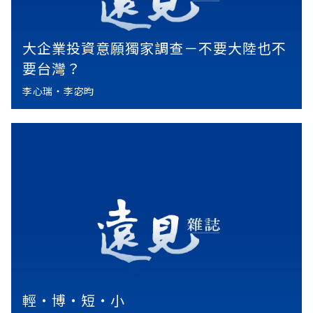
大企業投資意願獨家調查－不要大陸也不
要台灣？
李心瑞‧李宓昀
輕‧博‧短‧小