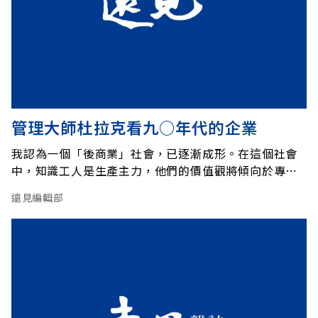
管理大師杜拉克看九○年代的企業
我認為一個「後商業」社會，已逐漸成形。在這個社會
中，知識工人是生產主力，他們的價值觀將傾向於專業
技藝，即回到工人的本質，而不是光以工作取得生活所
遠見編輯部
需。九０年代企業最大的挑戰，是調和這兩種價值觀。
要求員工稱職的同時，又必須讓他們為自己驕傲，即使
職位再卑微也一樣。總之，企業必須為達成目標，付出
額外的代價。