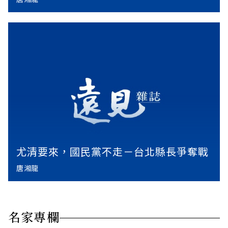
尤清要來，國民黨不走－台北縣長爭奪戰
唐湘龍
名家專欄