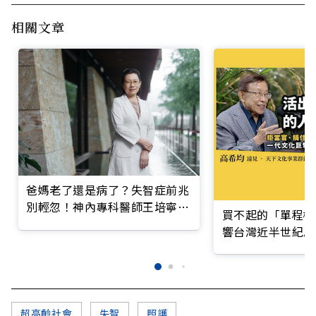
相關文章
爸媽老了還是病了？失智症前兆
別輕忽！神內專科醫師王培寧呼
買不起的「單程機
籲把握大腦黃金期
響台灣近半世紀思
超高齡社會
失智
照護