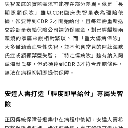
失智家庭的實際需求可能存在部分差異。像是「長
期照顧保險」雖以CDR臨床失智量表為理賠依
據，卻要等到CDR 2才開始給付，且每年需重新送
交診斷量表給保險公司請領保險金，對已經蠟燭兩
頭燒的家屬來說相對繁瑣。
而「重大傷病保險」
大多僅涵蓋血管性失智，並不包含常見的阿茲海默
氏症或額顳葉型失智；「特定傷病險」雖有納入阿
茲海默氏症，但必須達到CDR 3才符合理賠條件，
無法在病程初期即提供保障。
安達人壽打造「輕度即早給付」專屬失智
險
正因傳統保障普遍集中在病程中後期，安達人壽希
望將保障資源進一步往前延伸，真正解決高齡化社