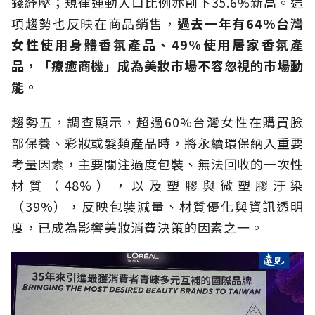
錢紓壓；規律運動人口比例亦創下35.6%新高。這
項趨勢也反映在商品銷售，
過去一年有64%台灣
女性使用身體香氛產品、49%使用居家香氛產
品，「療癒商機」成為美妝市場不容忽視的市場動
能。
趨勢五，調查顯示，超過60%台灣女性在購買臉
部保養、彩妝或髮類產品時，將永續環保納入重要
考量因素，主要關注過度包裝、無法回收的一次性
材質（48%），以及塑膠與微塑膠汙染
（39%），反映包裝減量、材質優化與資訊透明
度，已成為影響美妝消費決策的因素之一。