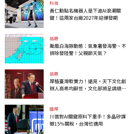
科技
黃仁勳點名機器人是下波AI浪潮關
鍵！這兩家台廠2027年迎爆發期
話題
颱風白海豚動態：氣象署發海警、不
排除發陸警！父親節天氣？
話題
厚植臺灣軟實力！遠見‧天下文化創
辦人高希均辭世，文化部將呈請總統
明令褒揚
國際
川普對AI關鍵原料下重手！多晶矽課
徵15％關稅，台灣也適用