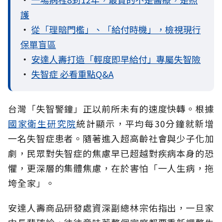
護
•
從「理賠門檻」、「給付時機」，檢視現行
保單盲區
•
安達人壽打造「輕度即早給付」專屬失智險
•
失智症 必看重點Q&A
台灣「失智警鐘」正以前所未有的速度快轉。根據
國家衛生研究院
統計顯示，平均每30分鐘就新增
一名失智症患者。隨著進入超高齡社會與少子化加
劇，民眾對失智症的焦慮早已超越對疾病本身的恐
懼，更深層的集體焦慮，在於害怕「一人生病，拖
垮全家」。
安達人壽商品研發處資深副總林宗佑指出，一旦家