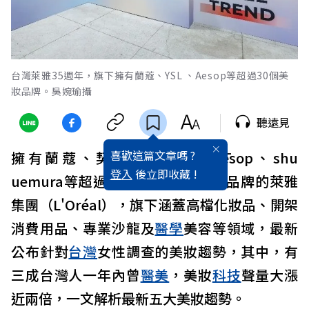
台灣萊雅35週年，旗下擁有蘭蔻、YSL 、Aesop等超過30個美
妝品牌。吳婉瑜攝
聽遠見
喜歡這篇文章嗎 ?
擁有蘭蔻、契爾氏、YSL 、Aēsop、shu
登入
後立即收藏 !
uemura等超過30個國際知名美妝品牌的萊雅
集團（L'Oréal），旗下涵蓋高檔化妝品、開架
消費用品、專業沙龍及
醫學
美容等領域，最新
公布針對
台灣
女性調查的美妝趨勢，其中，有
三成台灣人一年內曾
醫美
，美妝
科技
聲量大漲
近兩倍，一文解析最新五大美妝趨勢。