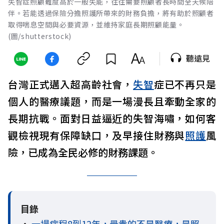
失智症照顧難度高於一般失能，往往需要照顧者長時間全天候陪
伴。若能透過保險分擔照護所帶來的財務負擔，將有助於照顧者
取得喘息空間與必要資源，並維持家庭長期照顧能量。
(圖/shutterstock)
聽遠見
台灣正式邁入超高齡社會，
失智
症已不再只是
個人的醫療議題，而是一場漫長且牽動全家的
長期抗戰。面對日益逼近的失智海嘯，如何客
觀檢視現有保障缺口，及早接住財務與
照護
風
險，已成為全民必修的財務課題。
目錄
•
一場病程8到12年，最貴的不是醫療，是照