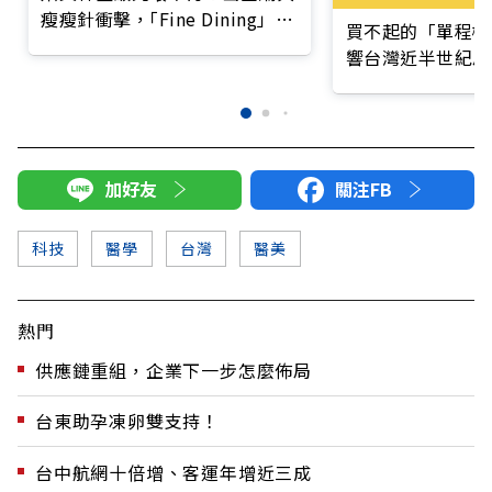
瘦瘦針衝擊，｢Fine Dining」迎
買不起的「單程機
兩極化趨勢
響台灣近半世紀思
加好友
關注FB
科技
醫學
台灣
醫美
熱門
供應鏈重組，企業下一步怎麼佈局
台東助孕凍卵雙支持！
台中航網十倍增、客運年增近三成