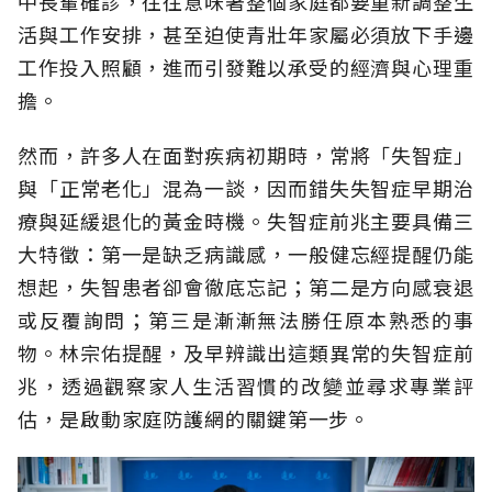
中長輩確診，往往意味著整個家庭都要重新調整生
活與工作安排，甚至迫使青壯年家屬必須放下手邊
工作投入照顧，進而引發難以承受的經濟與心理重
擔。
然而，許多人在面對疾病初期時，常將「失智症」
與「正常老化」混為一談，因而錯失失智症早期治
療與延緩退化的黃金時機。失智症前兆主要具備三
大特徵：第一是缺乏病識感，一般健忘經提醒仍能
想起，失智患者卻會徹底忘記；第二是方向感衰退
或反覆詢問；第三是漸漸無法勝任原本熟悉的事
物。林宗佑提醒，及早辨識出這類異常的失智症前
兆，透過觀察家人生活習慣的改變並尋求專業評
估，是啟動家庭防護網的關鍵第一步。