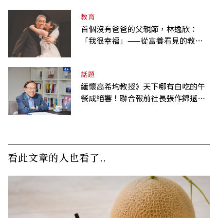
教育
首個沒有爸爸的父親節，林逸欣：
「我很幸福」——從富養看見的教養
課
話題
緬懷高希均教授》天下哪有白吃的午
餐成絕響！聯合報前社長張作錦還原
「經典名言」由來
看此文章的人也看了..