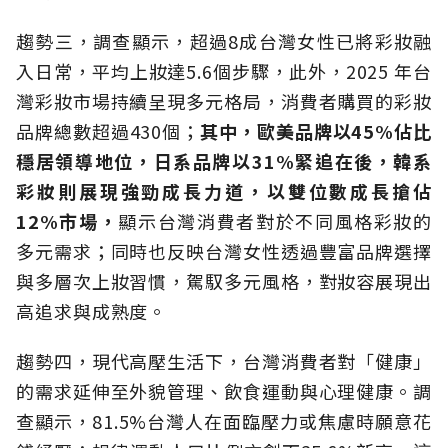
趨勢三，調查顯示，超過8成台灣女性已將彩妝融
入日常，平均上妝達5.6個步驟，此外，2025 年台
灣彩妝市場持續呈現多元格局，消費者購買的彩妝
品牌總數超過430個；
其中，歐美品牌以45%佔比
穩居領導地位，日系品牌以31%緊追在後，韓系
彩妝則展現強勁成長力道，以雙位數成長搶佔
12%市場，
顯示台灣消費者對於不同風格彩妝的
多元需求；同時也反映台灣女性透過豐富品牌選擇
與多層次上妝習慣，駕馭多元風格，對妝容展現出
高追求與成熟度。
趨勢四，現代高壓生活下，台灣消費者對「健康」
的需求延伸至外貌管理、飲食運動與心理健康。調
查顯示，81.5%台灣人在面臨壓力或焦慮時願意花