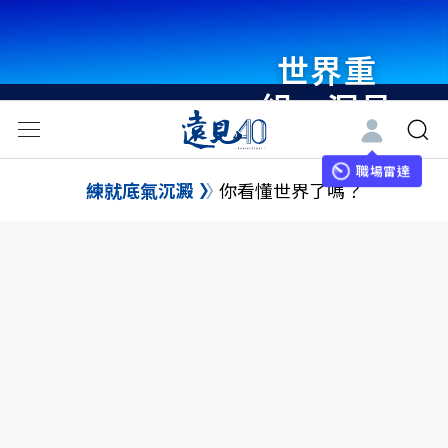
世界重
組・洞見
未來 與
世界領袖
職場雷達
練就底氣沉澱
你看懂世界了嗎？
同行