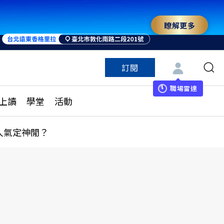
瞭解更多
訂閱
特色頻道
訂閱
見線上讀
ESG遠見
職場雷達
上讀
學堂
活動
多訂閱方案
城市學
刊購買
健康遠見
人氣定神閒？
子報訂閱
華人精英論壇
享知識包
領導影響力學院