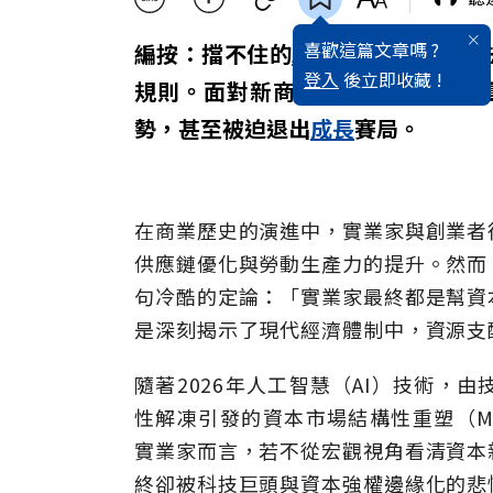
喜歡這篇文章嗎 ?
編按：擋不住的
AI
浪潮，加速產業
登入
後立即收藏 !
規則。面對新商業模式與資源配置
勢，甚至被迫退出
成長
賽局。
在商業歷史的演進中，實業家與創業者
供應鏈優化與勞動生產力的提升。然而
句冷酷的定論：「實業家最終都是幫資
是深刻揭示了現代經濟體制中，資源支
隨著2026年人工智慧（AI）技術，
性解凍引發的資本市場結構性重塑（Ma
實業家而言，若不從宏觀視角看清資本
終卻被科技巨頭與資本強權邊緣化的悲