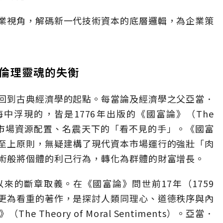
業視角，解碼新一代技術資本的底層邏輯，為企業策
倫理靈魂的失衡
回到古典經濟學的起點。每當論及經濟學之父亞當．
腦海中浮現的，皆是1776年出版的《國富論》（The
及那隻主導市場資源配置、名震天下的「看不見的手」。《國富
至上原則，無疑建構了現代資本市場運行的強壯「肉
術般將個體的利己行為，轉化為群體的財富增長。
來的斷章取義。在《國富論》問世前17年（1759
更為看重的著作，是探討人類同理心、道德秩序與內
Theory of Moral Sentiments）。亞當．