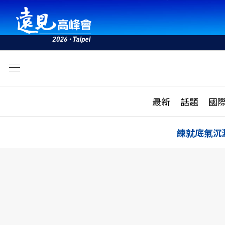
文
最新
最新
話題
國
雜誌目錄
活動
話題
AI
練就底氣沉
學堂
專題報導
科技
教育
遠見ON AIR
影音
合作