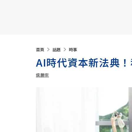
【遠見40週年慶】訂《遠見》贈實用家電3選1+暢銷好
首頁
話題
時事
AI時代資本新法典
侯勝宗
加入追蹤
侯勝宗