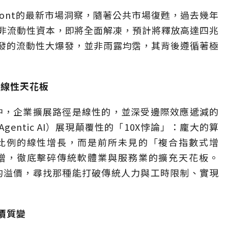
affont的最新市場洞察，隨著公共市場復甦，過去幾年
非流動性資本，即將全面解凍，預計將釋放高達四兆
引發的流動性大爆發，並非雨露均霑，其背後遵循著極
打破線性天花板
業中，企業擴展路徑是線性的，並深受邊際效應遞減的
entic AI）展現顛覆性的「10X悖論」：龐大的算
比例的線性增長，而是前所未見的「複合指數式增
增，徹底擊碎傳統軟體業與服務業的擴充天花板。
高的溢價，尋找那種能打破傳統人力與工時限制、實現
價質變