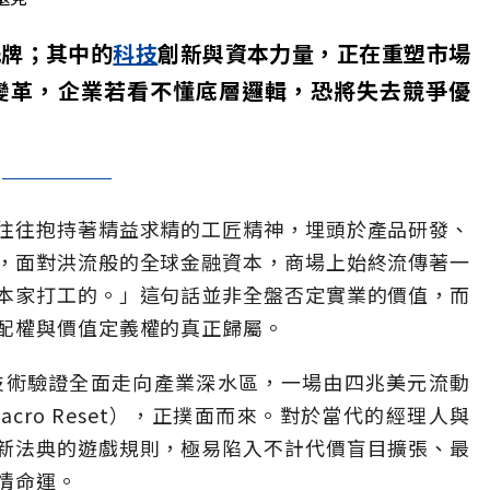
洗牌；其中的
科技
創新與資本力量，正在重塑市場
變革，企業若看不懂底層邏輯，恐將失去競爭優
往往抱持著精益求精的工匠精神，埋頭於產品研發、
，面對洪流般的全球金融資本，商場上始終流傳著一
本家打工的。」這句話並非全盤否定實業的價值，而
配權與價值定義權的真正歸屬。
由技術驗證全面走向產業深水區，一場由四兆美元流動
cro Reset），正撲面而來。對於當代的經理人與
新法典的遊戲規則，極易陷入不計代價盲目擴張、最
情命運。