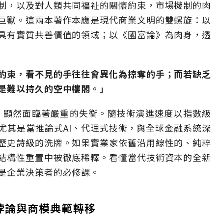
制，以及對人類共同福祉的關懷約束，市場機制的肉
巨獸。這兩本著作本應是現代商業文明的雙螺旋：以
具有實質共善價值的領域；以《國富論》為肉身，透
約束，看不見的手往往會異化為掠奪的手；而若缺乏
是難以持久的空中樓閣。」
律，顯然面臨著嚴重的失衡。隨技術演進速度以指數級
尤其是當推論式AI、代理式技術，與全球金融系統深
歷史詩級的洗牌。如果實業家依舊沿用線性的、純粹
結構性重置中被徹底稀釋。看懂當代技術資本的全新
是企業決策者的必修課。
0X悖論與商模典範轉移