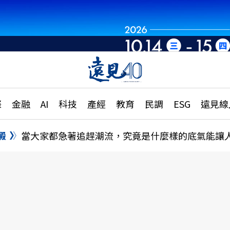
章
特輯
文章
大學升學、職涯攻略
遠
際
金融
AI
科技
產經
教育
民調
ESG
遠見線
國際
更
縣市施政調查全解析
金融
單
民調
澱
當大家都急著追趕潮流，究竟是什麼樣的底氣能讓
產經
電
好享生活
獨
專欄