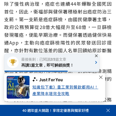
除了慢性病治理，癌症也連續44年蟬聯全國死因
首位，因此，衛福部與健保署積極射出癌症防治三
支箭。第一支箭是癌症篩檢，由國民健康署主導，
政府公務預算從28億大幅提升至68億，一旦篩檢
發現罹癌，便能早期治療。而健保署透過健保快易
通App，主動向癌症篩檢陽性的民眾發送回診提
醒，亦針對有數位落差的國人名單回饋給原診斷醫
×
療院所，請醫院提醒病人回診。
最後衝刺：已閱讀2/3篇文章
再讀1篇文章，即可解鎖抽獎！
第二支箭是健保給付的基因檢測，透過基因檢測精
準對應特定的標靶藥物，減少患者忍受無效治療的
Just For You
副作用，且能有更好的治療效果。
知識包下載》重工業到餐飲都用AI！
產業降本增效全攻略
第三支箭則是百億癌症新藥基金，由行政院以公務
預算額外挹注成立，不佔用原有的健保總額，目前
40 週年盛大開啟！享限定優惠與獨家好禮
肺癌、乳癌、大腸直腸癌新藥已經快速接軌國際治