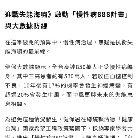
迎戰失能海嘯》啟動「慢性病888計畫」
與大數據防線
在這筆破兆的預算中，慢性病治理，無疑是抗衡失
能海嘯的最前線。
健保大數據顯示，全台高達850萬人正受慢性病纏
身，其中三高患者約有530萬人，若放任血糖控制
不良，10年後有17%的機率會發生神經病變，有
超過20%會發生中風，而中風更與未來的失能息
息相關。
為避免這種情況發生，健保署在總統賴清德「健康
台灣」國家希望工程政策藍圖下，採納專家學者共
識，推出「慢性病888計畫」，陳亮妤強調：「台