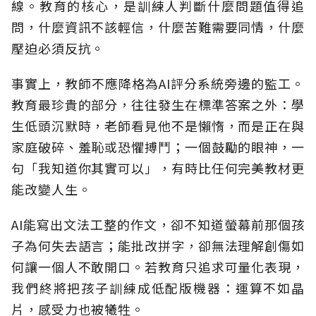
線。教育的核心，是訓練人判斷什麼問題值得追
問，什麼資訊不該輕信，什麼苦難需要同情，什麼
壓迫必須反抗。
事實上，教師不應降格為AI評分系統旁邊的監工。
教育最珍貴的部分，往往發生在標準答案之外：學
生低頭沉默時，老師看見他不是懶惰，而是正在與
家庭破碎、羞恥或恐懼搏鬥；一個鼓勵的眼神，一
句「我知道你其實可以」，有時比任何完美教材更
能改變人生。
AI能寫出文法工整的作文，卻不知道螢幕前那個孩
子為何失去語言；能批改拼字，卻無法理解創傷如
何讓一個人不敢開口。若教育只追求可量化表現，
我們終將把孩子訓練成低配版機器：運算不如晶
片，感受力也被犧牲。