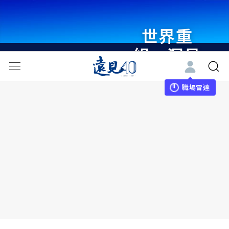
世界重
組・洞見
未來 與
世界領袖
職場雷達
同行