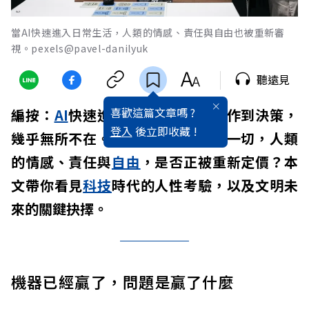
當AI快速進入日常生活，人類的情感、責任與自由也被重新審
視。pexels@pavel-danilyuk
聽遠見
喜歡這篇文章嗎 ?
編按：
AI
快速進入日常
生活
，從創作到決策，
登入
後立即收藏 !
幾乎無所不在。然而，當
效率
凌駕一切，人類
的情感、責任與
自由
，是否正被重新定價？本
文帶你看見
科技
時代的人性考驗，以及文明未
來的關鍵抉擇。
機器已經贏了，問題是贏了什麼