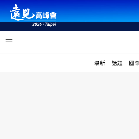
文
最新
最新
話題
國
雜誌目錄
活動
話題
AI
學堂
專題報導
科技
教育
遠見ON AIR
影音
合作