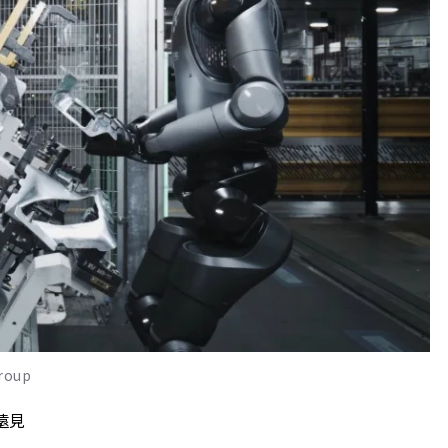
oup
遠見