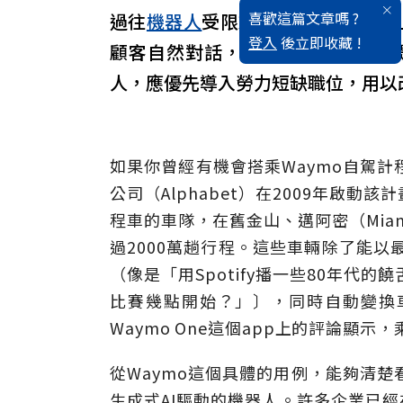
喜歡這篇文章嗎 ?
過往
機器人
受限於腳本，表現僵化
登入
後立即收藏 !
顧客自然對話，並靈活應對。做為
人，應優先導入勞力短缺職位，用以
如果你曾經有機會搭乘Waymo自駕
公司（Alphabet）在2009年啟動
程車的車隊，在舊金山、邁阿密（Miam
過2000萬趟行程。這些車輛除了能以
（像是「用Spotify播一些80年代的
比賽幾點開始？」〕，同時自動變換
Waymo One這個app上的評論顯
從Waymo這個具體的用例，能夠清
生成式AI驅動的機器人。許多企業已經