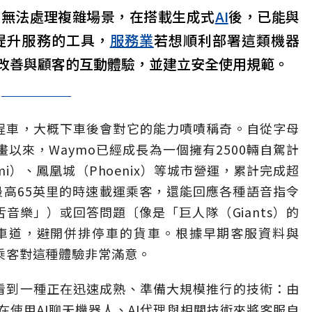
且無法處理複雜場景，在搭載生成式
AI
後，已能與
提升服務的工具，
服務業
若想順利部署這類機器
改善與顧客的互動體驗，並建立安全使用規範。
計程車，大概下車後會對它的能力嘖嘖稱奇。自從字母
該計畫以來，Waymo已經成長為一個擁有2500輛自駕計
i）、鳳凰城（Phoenix）等城市營運，累計完成超
最高65英里的時速載運乘客，還能回應各種語音指令
饒舌音樂」）或回答問題〔像是「巨人隊（Giants）的
車道，避開併排停車的貨車。根據早期客服資料與
示，乘客對這種體驗非常滿意。
楚看到一種正在迅速成熟、準備大規模推行的技術：由
在使用AI聊天機器人、AI代理與相關技術來將客服自