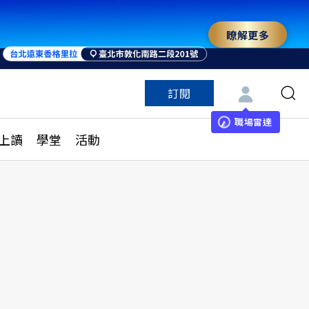
瞭解更多
訂閱
特色頻道
訂閱
見線上讀
ESG遠見
職場雷達
上讀
學堂
活動
多訂閱方案
城市學
刊購買
健康遠見
子報訂閱
華人精英論壇
享知識包
領導影響力學院