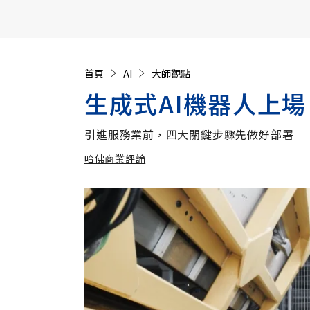
【遠見40週年慶】訂《遠見》贈實用家電3選1+暢銷好
首頁
AI
大師觀點
生成式AI機器人上
引進服務業前，四大關鍵步驟先做好部署
哈佛商業評論
加入追蹤
哈佛商業評論