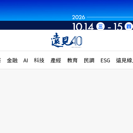
章
特輯
文章
大學升學、職涯攻略
遠
際
金融
AI
科技
產經
教育
民調
ESG
遠見線
國際
更
縣市施政調查全解析
金融
單
民調
產經
電
好享生活
獨
專欄