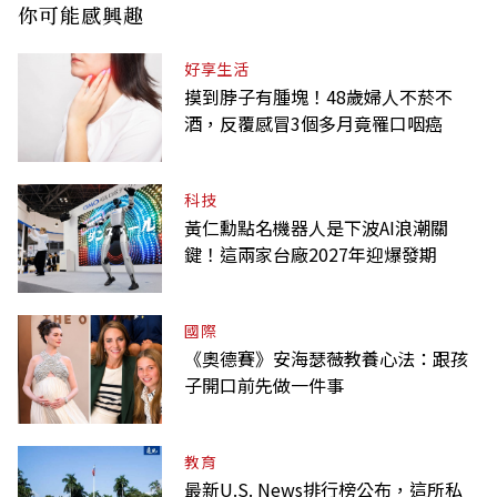
你可能感興趣
好享生活
摸到脖子有腫塊！48歲婦人不菸不
酒，反覆感冒3個多月竟罹口咽癌
科技
黃仁勳點名機器人是下波AI浪潮關
鍵！這兩家台廠2027年迎爆發期
國際
《奧德賽》安海瑟薇教養心法：跟孩
子開口前先做一件事
教育
最新U.S. News排行榜公布，這所私