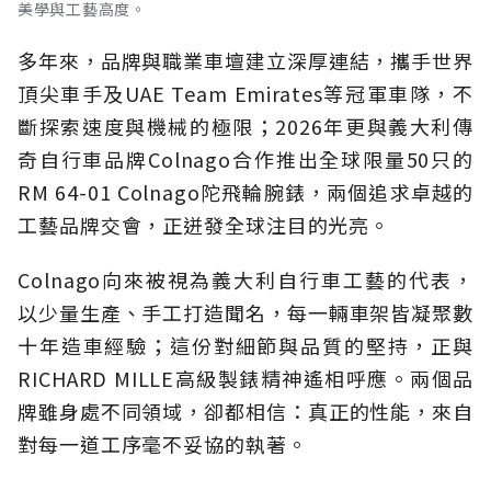
美學與工藝高度。
多年來，品牌與職業車壇建立深厚連結，攜手世界
頂尖車手及UAE Team Emirates等冠軍車隊，不
斷探索速度與機械的極限；2026年更與義大利傳
奇自行車品牌Colnago合作推出全球限量50只的
RM 64-01 Colnago陀飛輪腕錶，兩個追求卓越的
工藝品牌交會，正迸發全球注目的光亮。
Colnago向來被視為義大利自行車工藝的代表，
以少量生產、手工打造聞名，每一輛車架皆凝聚數
十年造車經驗；這份對細節與品質的堅持，正與
RICHARD MILLE高級製錶精神遙相呼應。兩個品
牌雖身處不同領域，卻都相信：真正的性能，來自
對每一道工序毫不妥協的執著。