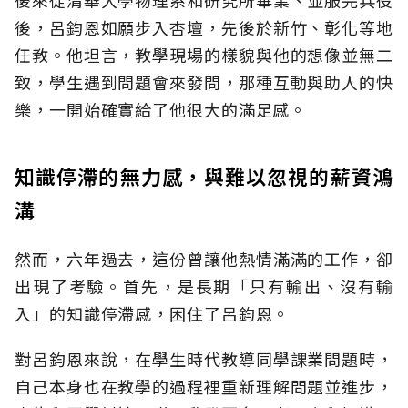
後來從清華大學物理系和研究所畢業、並服完兵役
後，呂鈞恩如願步入杏壇，先後於新竹、彰化等地
任教。他坦言，教學現場的樣貌與他的想像並無二
致，學生遇到問題會來發問，那種互動與助人的快
樂，一開始確實給了他很大的滿足感。
知識停滯的無力感，與難以忽視的薪資鴻
溝
然而，六年過去，這份曾讓他熱情滿滿的工作，卻
出現了考驗。首先，是長期「只有輸出、沒有輸
入」的知識停滯感，困住了呂鈞恩。
對呂鈞恩來說，在學生時代教導同學課業問題時，
自己本身也在教學的過程裡重新理解問題並進步，