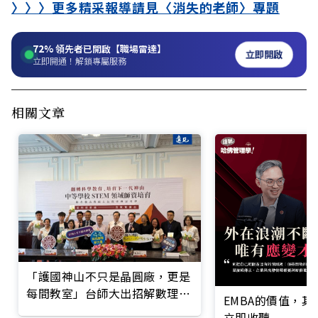
〉〉〉更多精采報導請見〈消失的老師〉專題
72%
領先者已開啟【職場雷達】
立即開啟
立即開通！解鎖專屬服務
相關文章
「護國神山不只是晶圓廠，更是
每間教室」台師大出招解數理教
EMBA的價值，
師荒
立即收聽