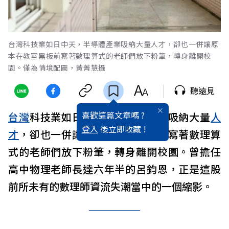
台灣科技業如日中天，半導體產業吸納大量人才，卻也一併讓原
本在教室黑板前寫著數理算式的老師們放下粉筆，轉身離開校
園。僅為情境配圖，黃菁慧攝
聽遠見
喜歡這篇文章嗎 ?
台灣
科技業如日中天，
半導體
產業吸納大量
人
登入
後立即收藏 !
才
，卻也一併讓原本在教室黑板前寫著數理算
式的老師們放下粉筆，轉身離開校園。曾擔任
高中物理老師長達六年半的呂鈞恩，正是這股
前所未有的數理師資流失潮當中的一個縮影。