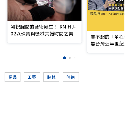
凝視腕間的藝術殿堂！ RM HJ-
02以珠寶與機械共譜時間之美
買不起的「單程機
響台灣近半世紀思
精品
工藝
腕錶
時尚