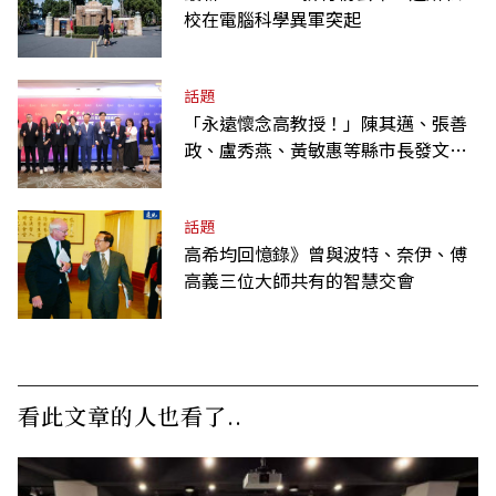
校在電腦科學異軍突起
話題
「永遠懷念高教授！」陳其邁、張善
政、盧秀燕、黃敏惠等縣市長發文弔
唁高希均
話題
高希均回憶錄》曾與波特、奈伊、傅
高義三位大師共有的智慧交會
看此文章的人也看了..