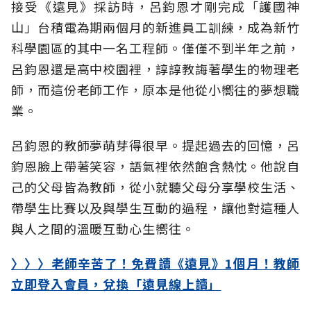
接受《遠見》採訪時，呂鈞恩才剛完成「護國神
山」台積電為期兩個月的新進員工訓練，成為新竹
科學園區的其中一名工程師。僅僅不到半年之前，
呂鈞恩還是高中校園裡，諄諄教誨著學生的物理老
師，而這份老師工作，原本是他從小嚮往的夢想職
業。
呂鈞恩的教師夢萌芽得很早。提起過去的回憶，呂
鈞恩臉上帶著笑容，語氣裡依然飽含熱忱。他說自
己的父母皆為教師，從小就聽父母分享學校生活、
帶學生比賽以及與學生互動的過程，讓他對這種人
與人之間的溫暖互動心生嚮往。
〉〉〉老師辛苦了！免費讀《遠見》1個月！教師
立即登入會員，兌換「遠見線上讀」