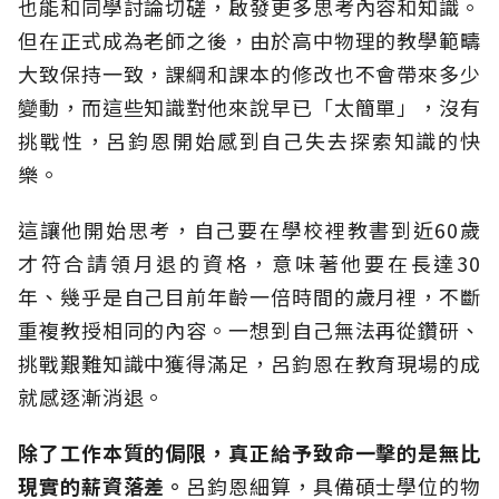
也能和同學討論切磋，啟發更多思考內容和知識。
但在正式成為老師之後，由於高中物理的教學範疇
大致保持一致，課綱和課本的修改也不會帶來多少
變動，而這些知識對他來說早已「太簡單」，沒有
挑戰性，呂鈞恩開始感到自己失去探索知識的快
樂。
這讓他開始思考，自己要在學校裡教書到近60歲
才符合請領月退的資格，意味著他要在長達30
年、幾乎是自己目前年齡一倍時間的歲月裡，不斷
重複教授相同的內容。一想到自己無法再從鑽研、
挑戰艱難知識中獲得滿足，呂鈞恩在教育現場的成
就感逐漸消退。
除了工作本質的侷限，真正給予致命一擊的是無比
現實的薪資落差。
呂鈞恩細算，具備碩士學位的物