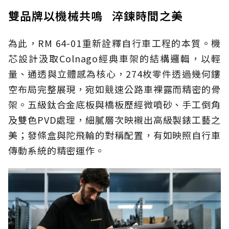
雙品牌以機械共鳴 淬鍊時間之美
為此，RM 64-01重新詮釋自行車工程的本質。機
芯設計汲取Colnago經典車架的結構邏輯，以輕
量、通透與立體感為核心，274枚零件透過幾何鏤
空布局完整展現，宛如競速公路車裸露而精密的骨
架。五級鈦合金底板與橋板歷經微噴砂、手工倒角
及雙色PVD處理，細膩層次映襯出高級製錶工藝之
美；發條盒與陀飛輪的對稱配置，有如映照自行車
傳動系統的精密運作。