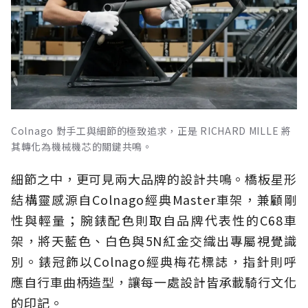
Colnago 對手工與細節的極致追求，正是 RICHARD MILLE 將
其轉化為機械機芯的關鍵共鳴。
細節之中，更可見兩大品牌的設計共鳴。橋板星形
結構靈感源自Colnago經典Master車架，兼顧剛
性與輕量；腕錶配色則取自品牌代表性的C68車
架，將天藍色、白色與5N紅金交織出專屬視覺識
別。錶冠飾以Colnago經典梅花標誌，指針則呼
應自行車曲柄造型，讓每一處設計皆承載騎行文化
的印記。