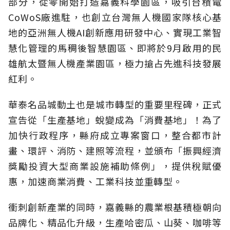
部分，從零開始打造嘉義科學園區，吸引台積電
CoWoS廠進駐，也創立台灣無人機國家隊核心基
地的亞洲無人機AI創新應用研發中心、實現工業智
慧化管理的馬稠後智慧園區、即將於9月啟用的民
雄航太暨無人機產業園區，極力搶占先進科技發展
紅利。
華泰名品城動土也是城市轉型的重要里程碑，正式
宣告從「生產基地」蛻變成為「消費基地」！為了
加快行政程序，縣府成立專案窗口，整合都市計
畫、環評、消防、建照等流程，並頒布「振興經濟
獎勵投資大型商業設施補助條例」，提供稅賦優
惠，加速商業消費、工業科技並重轉型。
衝刺創新產業的同時，嘉義縣的農業根基積極朝向
品牌化、精品化升級，生產哈密瓜、山葵、咖啡等