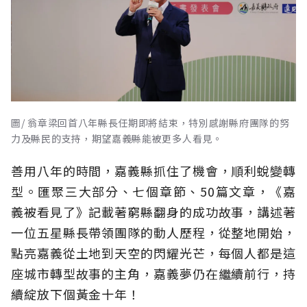
圖/ 翁章梁回首八年縣長任期即將結束，特別感謝縣府團隊的努
力及縣民的支持，期望嘉義縣能被更多人看見。
善用八年的時間，嘉義縣抓住了機會，順利蛻變轉
型。匯聚三大部分、七個章節、50篇文章，《嘉
義被看見了》記載著窮縣翻身的成功故事，講述著
一位五星縣長帶領團隊的動人歷程，從整地開始，
點亮嘉義從土地到天空的閃耀光芒，每個人都是這
座城市轉型故事的主角，嘉義夢仍在繼續前行，持
續綻放下個黃金十年！