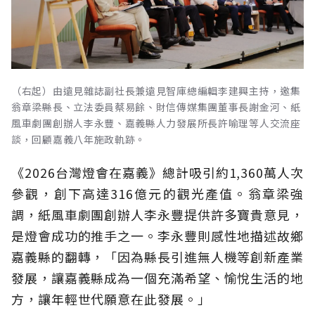
（右起）由遠見雜誌副社長兼遠見智庫總編輯李建興主持，邀集
翁章梁縣長、立法委員蔡易餘、財信傳媒集團董事長謝金河、紙
風車劇團創辦人李永豐、嘉義縣人力發展所長許喻理等人交流座
談，回顧嘉義八年施政軌跡。
《2026台灣燈會在嘉義》總計吸引約1,360萬人次
參觀，創下高達316億元的觀光產值。翁章梁強
調，紙風車劇團創辦人李永豐提供許多寶貴意見，
是燈會成功的推手之一。李永豐則感性地描述故鄉
嘉義縣的翻轉，「因為縣長引進無人機等創新產業
發展，讓嘉義縣成為一個充滿希望、愉悅生活的地
方，讓年輕世代願意在此發展。」