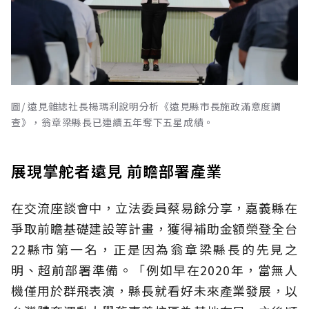
圖/ 遠見雜誌社長楊瑪利說明分析《遠見縣市長施政滿意度調
查》，翁章梁縣長已連續五年奪下五星成績。
展現掌舵者遠見 前瞻部署產業
在交流座談會中，立法委員蔡易餘分享，嘉義縣在
爭取前瞻基礎建設等計畫，獲得補助金額榮登全台
22縣市第一名，正是因為翁章梁縣長的先見之
明、超前部署準備。「例如早在2020年，當無人
機僅用於群飛表演，縣長就看好未來產業發展，以