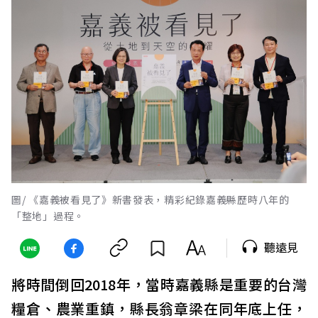
圖/ 《嘉義被看見了》新書發表，精彩紀錄嘉義縣歷時八年的
「整地」過程。
聽遠見
將時間倒回2018年，當時嘉義縣是重要的台灣
糧倉、農業重鎮，縣長翁章梁在同年底上任，