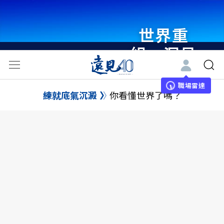
世界重
組・洞見
未來 與
世界領袖
職場雷達
練就底氣沉澱
你看懂世界了嗎？
同行