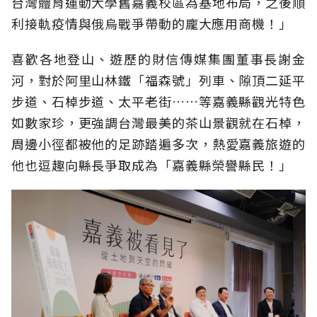
台灣體育運動大學舊嘉義校區為基地布局，之後順
利接軌疫情與俄烏戰爭帶動的龐大應用商機！」
喜歡各地登山、遊歷的財信傳媒集團董事長謝金
河，對於阿里山林鐵「福森號」列車、隙頂二延平
步道、石棹步道、太平老街……等嘉義縣觀光特色
如數家珍，更強調台灣最美的茶山景觀就在石棹，
周邊小徑都被他的足跡踏遍多次，熱愛嘉義旅遊的
他也逗趣向縣長爭取成為「嘉義縣榮譽縣民！」