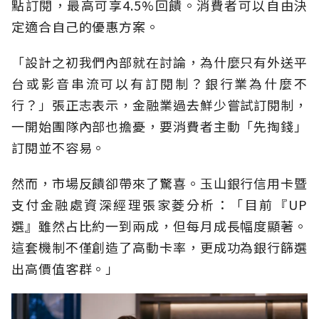
點訂閱，最高可享4.5%回饋。消費者可以自由決
定適合自己的優惠方案。
「設計之初我們內部就在討論，為什麼只有外送平
台或影音串流可以有訂閱制？銀行業為什麼不
行？」張正志表示，金融業過去鮮少嘗試訂閱制，
一開始團隊內部也擔憂，要消費者主動「先掏錢」
訂閱並不容易。
然而，市場反饋卻帶來了驚喜。玉山銀行信用卡暨
支付金融處資深經理張家菱分析：「目前『UP
選』雖然占比約一到兩成，但每月成長幅度顯著。
這套機制不僅創造了高動卡率，更成功為銀行篩選
出高價值客群。」