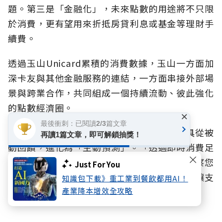
題。第三是「金融化」，未來點數的用途將不只限
於消費，更有望用來折抵房貸利息或基金等理財手
續費。
透過玉山Unicard累積的消費數據，玉山一方面加
深卡友與其他金融服務的連結，一方面串接外部場
景與跨業合作，共同組成一個持續流動、彼此強化
的點數經濟圈。
×
最後衝刺：已閱讀2/3篇文章
林榮華強調，玉山更長遠的目標是讓支付工具從被
再讀1篇文章，即可解鎖抽獎！
動回饋，進化為「主動預測」。「透過即時消費足
跡與外部變數分析，支付工具能進一步主動洞察您
Just For You
的消費偏好，精準推薦符合習慣的卡友優惠，讓支
知識包下載》重工業到餐飲都用AI！
付體驗真正升級為消費者的生活顧問。」
產業降本增效全攻略