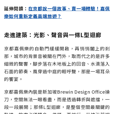
延伸閱讀：
在京都說一個故事、賣一場體驗！嘉佩
樂如何重新定義高端旅遊？
走進建築：光影、聲音與一條L型迴廊
京都嘉佩樂的自動門緩緩開啟，再悄悄闔上的剎
那，城市的背景音被關在門外，取而代之的是許多
細微的聲響，腳步落在木地板上的回音、水滴落入
石面的節奏、風穿過中庭的輕呼聲，那是一場耳朵
的饗宴。
京都嘉佩樂內裝是新加坡Brewin Design Office操
刀，空間無法一眼看盡，而是透過轉折與遮擋，一
段一段展開；那條L型迴廊，是整個空間最關鍵的