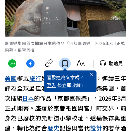
嘉佩樂集團首次插旗日本的作品「京都嘉佩樂」2026年3月正式
開幕。張智傑攝
聽遠見
喜歡這篇文章嗎 ?
美國
權威
旅行
媒體Travel+Leisure，連續三年
登入
後立即收藏 !
評為全球最佳酒店品牌榜首的嘉佩樂集團，首
次插旗
日本
的作品「京都嘉佩樂」，2026年3月
正式開幕。座落於京都祇園與宮川町交界，前
身為已廢校的元新道小學校址，透過保存與重
建，轉化為結合
歷史
記憶與當代
設計
的奢華酒