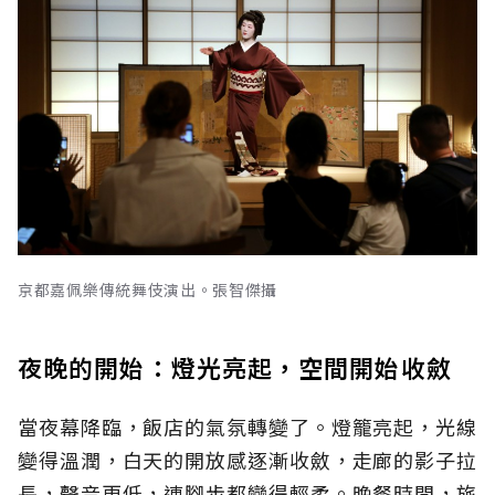
京都嘉佩樂傳統舞伎演出。張智傑攝
夜晚的開始：燈光亮起，空間開始收斂
當夜幕降臨，飯店的氣氛轉變了。燈籠亮起，光線
變得溫潤，白天的開放感逐漸收斂，走廊的影子拉
長，聲音更低，連腳步都變得輕柔。晚餐時間，旅