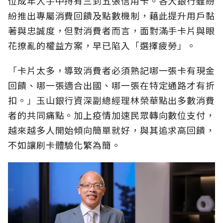
位成年人手中持有三到五張信用卡。各大銀行雖紛
紛推出專屬消費回饋及點數機制，藉此提升用戶黏
著與忠誠度，但對消費者而言，面對滿手卡片與眼
花撩亂的權益方案，早已陷入「選擇疲勞」。
「卡片太多，導致消費者必須熟記哪一張卡有現金
回饋、哪一張適合出國、哪一張在特定通路才有折
扣。」玉山銀行資深副總經理林榮華點出多數消費
者的共同痛點。加上疫情加速民眾轉向數位支付，
越來越多人開始傾向簡單就好，與其追求高回饋，
不如讓刷卡體驗化繁為簡。