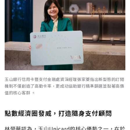
玉山銀行信用卡暨支付金融處資深經理張家菱指出新型態的訂閱
機制不僅創造了高動卡率，更成功協助銀行精準篩選並黏著高價
值的核心客群 。
點數經濟圈發威，打造隨身支付顧問
林榮華認為，玉山Unicard的核心優勢之一，在於