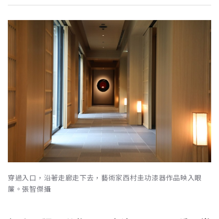
穿過入口，沿著走廊走下去，藝術家西村圭功漆器作品映入眼
簾。張智傑攝