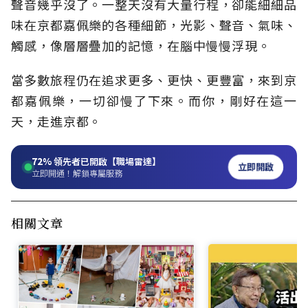
聲音幾乎沒了。一整天沒有大量行程，卻能細細品
味在京都嘉佩樂的各種細節，光影、聲音、氣味、
觸感，像層層疊加的記憶，在腦中慢慢浮現。
當多數旅程仍在追求更多、更快、更豐富，來到京
都嘉佩樂，一切卻慢了下來。而你，剛好在這一
天，走進京都。
72%
領先者已開啟【職場雷達】
立即開啟
立即開通！解鎖專屬服務
相關文章