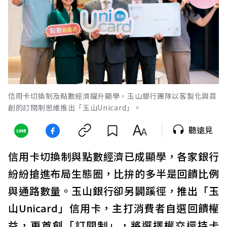
信用卡切換制及點數經濟躍升顯學，玉山銀行團隊以客製化與首
創的訂閱制思維推出「玉山Unicard」。
聽遠見
信用卡切換制與點數經濟已成顯學，各家銀行
紛紛搶進布局生態圈，比拚的多半是回饋比例
與通路數量。玉山銀行卻另闢蹊徑，推出「玉
山Unicard」信用卡，主打消費者自選回饋權
益，更首創「訂閱制」，將選擇權交還持卡