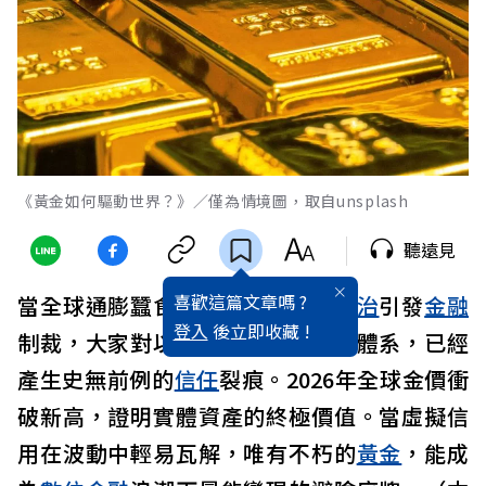
《黃金如何驅動世界？》／僅為情境圖，取自unsplash
聽遠見
喜歡這篇文章嗎 ?
當全球通膨蠶食了購買力、地緣
政治
引發
金融
登入
後立即收藏 !
制裁，大家對以
美元
為核心的法幣體系，已經
產生史無前例的
信任
裂痕。2026年全球金價衝
破新高，證明實體資產的終極價值。當虛擬信
用在波動中輕易瓦解，唯有不朽的
黃金
，能成