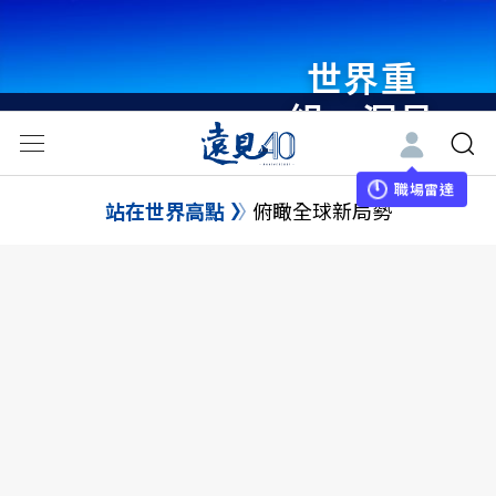
世界重
組・洞見
未來 與
世界領袖
職場雷達
站在世界高點
俯瞰全球新局勢
同行