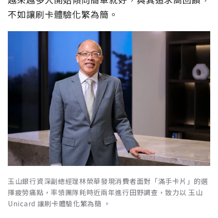
不如讓刷卡體驗化繁為簡。
玉山銀行資深副總經理林榮華發現消費者面對「滿手卡片」的選
擇疲勞痛點，率領團隊耗時近兩年進行田野調查，致力以 玉山
Unicard 讓刷卡體驗化繁為簡 。