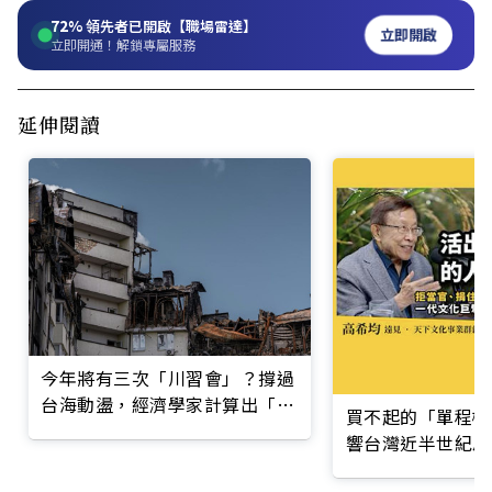
72%
領先者已開啟【職場雷達】
立即開啟
立即開通！解鎖專屬服務
延伸閱讀
今年將有三次「川習會」？撐過
台海動盪，經濟學家計算出「生
買不起的「單程機
存資金」
響台灣近半世紀思