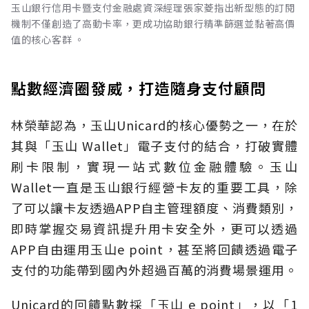
玉山銀行信用卡暨支付金融處資深經理張家菱指出新型態的訂閱
機制不僅創造了高動卡率，更成功協助銀行精準篩選並黏著高價
值的核心客群 。
點數經濟圈發威，打造隨身支付顧問
林榮華認為，玉山Unicard的核心優勢之一，在於
其與「玉山 Wallet」電子支付的結合，打破實體
刷卡限制，實現一站式數位金融體驗。玉山
Wallet一直是玉山銀行經營卡友的重要工具，除
了可以讓卡友透過APP自主管理額度、消費類別，
即時掌握交易資訊提升用卡安全外，更可以透過
APP自由運用玉山e point，甚至將回饋透過電子
支付的功能帶到國內外超過百萬的消費場景運用。
Unicard的回饋點數採「玉山 e point」，以「1