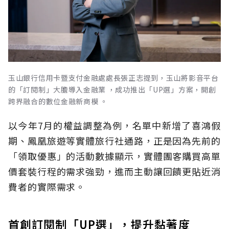
玉山銀行信用卡暨支付金融處處長張正志提到，玉山將影音平台
的「訂閱制」大膽導入金融業 ，成功推出「UP選」方案，開創
跨界融合的數位金融新商模 。
以今年7月的權益調整為例，名單中新增了喜鴻假
期、鳳凰旅遊等實體旅行社通路，正是因為先前的
「領取優惠」的活動數據顯示，實體團客購買高單
價套裝行程的需求強勁，進而主動讓回饋更貼近消
費者的實際需求。
首創訂閱制「UP選」，提升黏著度