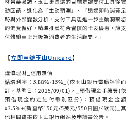
林榮華強調，玉山更長遠的目標是讓支付工具從被
動回饋，進化為「主動預測」。「透過即時消費足
跡與外部變數分析，支付工具能進一步主動洞察您
的消費偏好，精準推薦符合習慣的卡友優惠，讓支
付體驗真正升級為消費者的生活顧問。」
【
立即申辦玉山Unicard
】
謹慎理財_信用無價
循環利率：5.88%-15%_(依玉山銀行電腦評等而
訂，基準日：2015/09/01)。_預借現金手續費(依
預借現金約定結付幣別區分)：預借現金金額
x3.5%+(新臺幣150元/5美元/550日圓/4歐元)_其
他相關費率依玉山銀行網站及申請書公告。