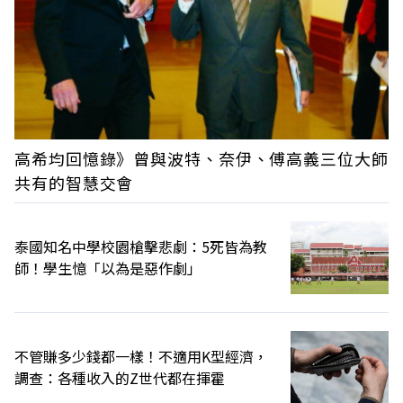
高希均回憶錄》曾與波特、奈伊、傅高義三位大師
共有的智慧交會
泰國知名中學校園槍擊悲劇：5死皆為教
師！學生憶「以為是惡作劇」
不管賺多少錢都一樣！不適用K型經濟，
調查：各種收入的Z世代都在揮霍