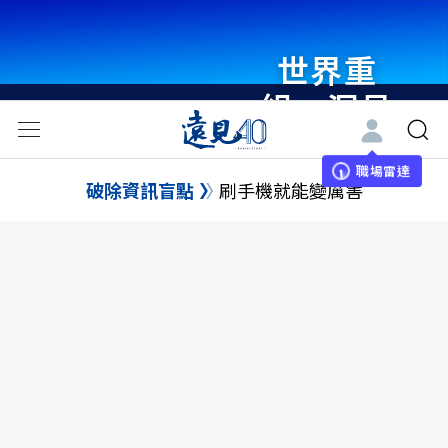
世界重
組・洞見
未來 與
世界領袖
職場雷達
破除資訊盲點
刷手機就能變厲害
同行