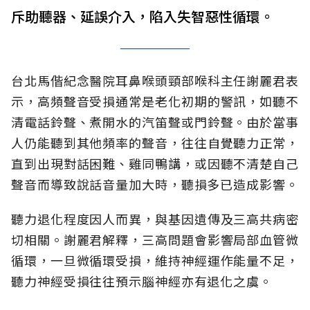
斥助聽器、延誤介入，陷入失智惡性循環。
台北馬偕紀念醫院耳鼻喉頭頸部喉科主任謝麗君表
示，高頻聲音受損通常是老化初期的警訊，如聽不
清電話鈴聲、煮開水的汽笛聲或門鈴聲。由於當事
人仍能聽到其他頻率的聲音，往往自覺聽力正常，
直到出現對話困難、雞同鴨講，或因聽不清楚自己
聲音而導致說話音量加大時，聽損多已造成影響。
聽力退化程度因人而異，與基因遺傳及三高共病密
切相關。謝麗君解釋，三高問題會影響局部血管微
循環，一旦微循環受損，維持神經運作能量不足，
聽力神經受損往往預示腦神經亦有退化之虞。