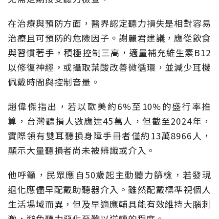
在治療與預防方面，醫界認定聽力損失是相對容易
治療且可預防的危險因子。謝麗君建議，應從飲食
與習慣著手，積極控制三高，適量補充維生素B12
以修復神經，或攝取葉酸改善微循環，並減少耳機
佩戴時間與控制音量。
趙偉傑指出，若以歐美約6%至10%的盛行率推
算，台灣聽損人數應達45萬人，但截至2024年，
實際領有雙耳聽損身障手冊者僅約13萬8966人，
顯示大量聽損者尚未被辨識或介入。
他呼籲，民眾應自50歲起主動聽力篩檢，若發現
退化應儘早配戴助聽器介入。雖然配戴標準視個人
生活場域而異，但及早適應輔具能有效維持大腦刺
激，避免聽力惡化至難以逆轉的程度。