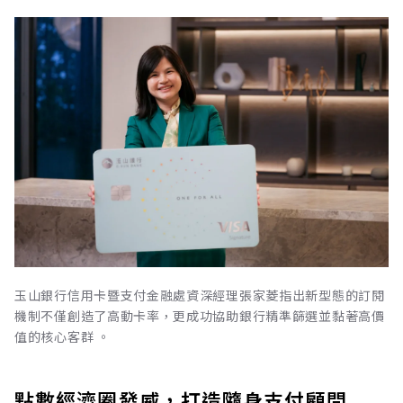
玉山銀行信用卡暨支付金融處資深經理張家菱指出新型態的訂閱
機制不僅創造了高動卡率，更成功協助銀行精準篩選並黏著高價
值的核心客群 。
點數經濟圈發威，打造隨身支付顧問