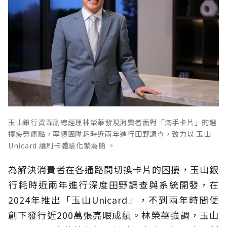
玉山銀行資深副總經理林榮華發現消費者面對「滿手卡片」的選
擇疲勞痛點，率領團隊耗時近兩年進行田野調查，致力以 玉山
Unicard 讓刷卡體驗化繁為簡 。
為解決消費者在各通路間切換卡片的困擾，玉山銀
行耗時近兩年進行深度田野調查與系統開發，在
2024年推出「玉山Unicard」，不到兩年時間便
創下發行近200萬張亮眼成績。林榮華強調，玉山