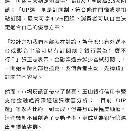
選」可從百大指定消費中任選8家，享最高3.5%回
饋；「UP選」則是訂閱制，符合條件門檻或是扣
點訂閱，最高可享4.5%回饋。消費者可以自由決
定適合自己的優惠方案。
「設計之初我們內部就在討論，為什麼只有外送平
台或影音串流可以有訂閱制？銀行業為什麼不
行？」張正志表示，金融業過去鮮少嘗試訂閱制，
一開始團隊內部也擔憂，要消費者主動「先掏錢」
訂閱並不容易。
然而，市場反饋卻帶來了驚喜。玉山銀行信用卡暨
支付金融處資深經理張家菱分析：「目前『UP
選』雖然占比約一到兩成，但每月成長幅度顯著。
這套機制不僅創造了高動卡率，更成功為銀行篩選
出高價值客群。」