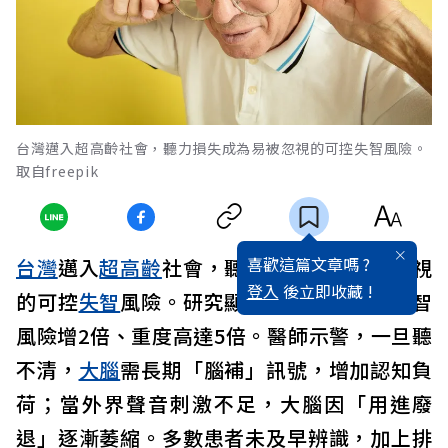
台灣邁入超高齡社會，聽力損失成為易被忽視的可控失智風險。
取自freepik
喜歡這篇文章嗎 ?
台灣
邁入
超高齡
社會，聽力損失成為易被忽視
登入
後立即收藏 !
的可控
失智
風險。研究顯示，輕度聽損使失智
風險增2倍、重度高達5倍。醫師示警，一旦聽
不清，
大腦
需長期「腦補」訊號，增加認知負
荷；當外界聲音刺激不足，大腦因「用進廢
退」逐漸萎縮。多數患者未及早辨識，加上排