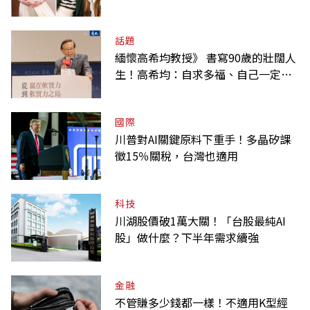
話題
緬懷高希均教授》 書寫90歲的壯闊人
生！高希均：自求多福、自己一定要
爭氣
國際
川普對AI關鍵原料下重手！多晶矽課
徵15％關稅，台灣也適用
科技
川湖股價破1萬大關！「台股最純AI
股」做什麼？下半年需求續強
金融
不管賺多少錢都一樣！不適用K型經