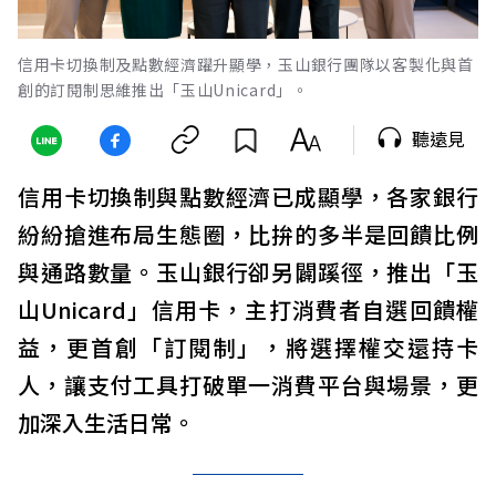
信用卡切換制及點數經濟躍升顯學，玉山銀行團隊以客製化與首
創的訂閱制思維推出「玉山Unicard」。
聽遠見
信用卡切換制與點數經濟已成顯學，各家銀行
紛紛搶進布局生態圈，比拚的多半是回饋比例
與通路數量。玉山銀行卻另闢蹊徑，推出「玉
山Unicard」信用卡，主打消費者自選回饋權
益，更首創「訂閱制」，將選擇權交還持卡
人，讓支付工具打破單一消費平台與場景，更
加深入生活日常。