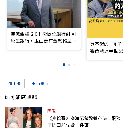
迎戰金控 2.0！從數位銀行到 AI
原生銀行，玉山走在金融轉型最
買不起的「單程機
前線
響台灣近半世紀思
信用卡
玉山銀行
你可能感興趣
國際
《奧德賽》安海瑟薇教養心法：跟孩
子開口前先做一件事