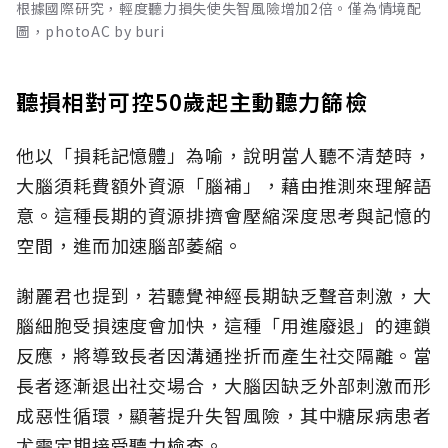
根據國際研究，輕度聽力損失使失智風險增加2倍。僅為情境配
圖，photoAC by buri
聽損相對可控50歲起主動聽力篩檢
他以「損耗記憶體」為喻，說明當人聽不清楚時，
大腦須耗費額外資源「腦補」，藉由推測來理解語
意。這種長期的資源排擠會壓縮深度思考與記憶的
空間，進而加速腦部萎縮。
謝麗君也提到，若聽覺神經長期缺乏聲音刺激，大
腦細胞受損速度會加快，這種「用進廢退」的連鎖
反應，將導致長者因溝通挫折而產生社交隔離。當
長者逐漸退出社交場合，大腦因缺乏外部刺激而形
成惡性循環，顯著提升失智風險，其中糖尿病患者
尤需定期接受聽力檢查。