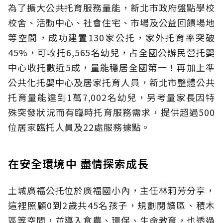
為了擴大公共托育服務量能，新北市政府盤點學校
校舍、活動中心、社會住宅、市場及公益回饋場地
等空間，成功建置130家公托，家外托育率突破
45%，可收托6,565名幼兒，占全國公辦民營托嬰
中心收托數近5成，量能穩居全國第一！再加上準
公共化托嬰中心及居家托育人員，新北市整體公共
托育量能達到1萬7,002名幼兒，另考量家長因特
殊突發狀況而有臨時托育服務需求，提供超過500
位居家臨托人員及22處服務據點。
在安全環境中 盡情探索成長
土城廣福公托位於廣福國小內，主任林莉芳分享，
這裡照顧0到2歲共45名孩子，規劃閱讀區、積木
區等空間，並導入食農、環保、生命教育，也透過