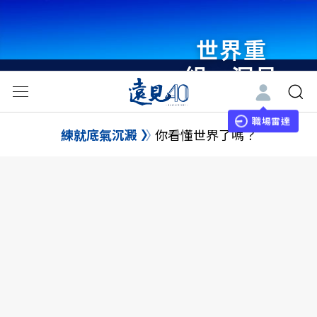
世界重
組・洞見
未來 與
世界領袖
職場雷達
練就底氣沉澱
你看懂世界了嗎？
同行