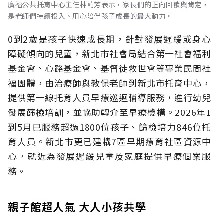
廣福公共托育中心主任林莉芳表示，家長們的正向回饋與肯定，
是老師們持續投入、用心陪伴孩子成長的最大動力。
0到2歲是孩子快速成長期，針對發展遲緩或身心
障礙傾向的兒童，新北市社會局結合第一社會福利
基金會、心路基金會、基督徒救世會等專業民間社
福團體，由治療師與教保老師到新北市托育中心，
提供第一線托育人員早療巡迴輔導服務，進行幼兒
發展篩檢培訓，並協助轉介至早療機構。2026年1
到5月已服務超過1800位孩子、篩檢培力846位托
育人員。新北市更已建構7區早期療育社區資源中
心，就近為發展遲緩兒童及家庭提供早療個案服
務。
親子館超人氣 大人小孩共學