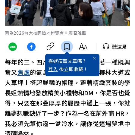
圖為2026台大校園徵才博覽會。廖君雅攝
聽遠見
喜歡這篇文章嗎 ?
每年的三、四月，校園裡總是迷漫著一種既興
登入
後立即收藏 !
奮又
焦慮
的氣息。看著各大企業在椰林大道或
大草坪上搭起鮮豔的帳篷，穿著精緻套裝的學
長姐熱情地發放精美小禮物和DM，你是否也覺
得，只要在那疊厚厚的履歷中遞上一張，你就
離夢想職缺近了一步？作為一名在前外商 HR，
我必須先幫你潑一盆冷水，讓你從這場夢境中
清醒過來。