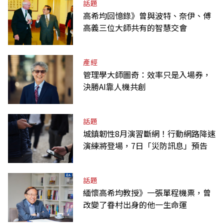
話題
高希均回憶錄》曾與波特、奈伊、傅
高義三位大師共有的智慧交會
產經
管理學大師圖奇：效率只是入場券，
決勝AI靠人機共創
話題
城鎮韌性8月演習斷網！行動網路降速
演練將登場，7日「災防訊息」預告
話題
緬懷高希均教授》一張單程機票，曾
改變了眷村出身的他一生命運