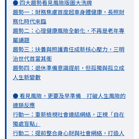
● 四大趨勢看見風險版圖大洗牌
趨勢一：財務焦慮首度超車身體健康，長照財
務化時代來臨
趨勢二：心理健康風險全齡化，不再是老年專
屬議題
趨勢三：扶養與照護責任成新核心壓力，三明
治世代首當其衝
趨勢四：退休準備意識提前，但孤獨與孤立成
人生新變數
● 看見風險，更要及早準備 打破人生風險的
連鎖反應
行動一：重新檢視社會連結網絡，正視「自在
獨處盲點」
行動二：提前整合身心財與社會網絡，打造人