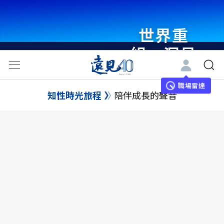
世界重
組・洞見
未來 與
世界領袖
職場雷達
知性時光旅程
陪伴成長的聲音
同行