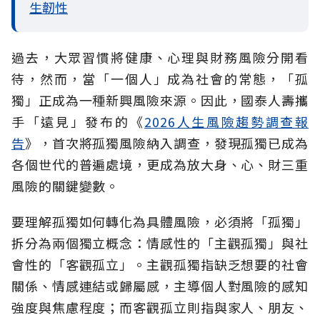
生韌性
過去，大眾習慣將健康、心理與財務風險分開看
待，然而，當「一個人」成為社會的常態，「孤
獨」正成為一種新興風險來源。因此，國泰人壽攜
手「遠見」發布的《
2026人生風險趨勢調查報
告
》，首次將孤獨風險納入調查，發現孤獨已成為
各個世代的普遍處境，更成為放大身、心、財三重
風險的關鍵變數。
要理解孤獨如何轉化為具體風險，必須將「孤獨」
拆分為兩個獨立概念：情感性的「主觀孤獨」與社
會性的「客觀孤立」。主觀孤獨指缺乏想要的社會
關係、情感連結或歸屬感，主導個人對風險的感知
強度與焦慮程度；而客觀孤立則指與家人、朋友、