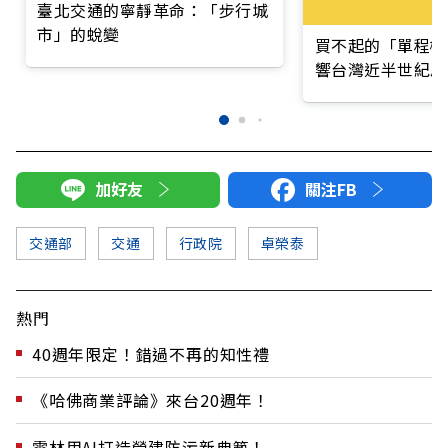
臺北交通的寧靜革命：「步行城
市」的蛻變
買不起的「單程機
響台灣近半世紀思
加好友
關注FB
交通部
交通
行政院
卓榮泰
熱門
40週年限定！錯過不再的知性禮
《哈佛商業評論》來台20週年！
雲林用AI打造營建防污新典範！