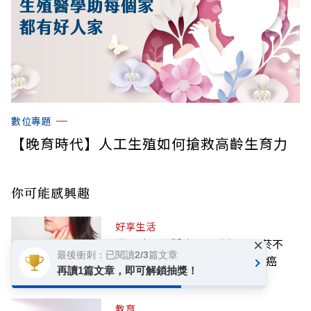
數位專題
【晚育時代】人工生殖如何搶救高齡生育力
你可能感興趣
好享生活
摸到脖子有腫塊！48歲婦人不菸不
×
最後衝刺：已閱讀2/3篇文章
酒，反覆感冒3個多月竟罹口咽癌
再讀1篇文章，即可解鎖抽獎！
教育