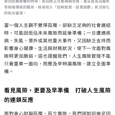
遇到危機衝擊的時候，更因缺乏社會網絡支撐，甚至提高孤獨死
等極端情境的風險，極易陷入「因病致貧、因貧致鬱」狀況惡化
的負向循環。
當一個人主觀不覺得孤獨，卻缺乏足夠的社會連結
時，可能因低估未來風險而延後準備；一旦遭遇疾
病、失能、意外或其他重大事件，又因缺乏支持而
影響身心健康、生活與財務狀況，使下一次面對風
險時更加脆弱。這也提醒我們，人生風險管理不能
只著重單一面向，而應及早辨識風險、建立全面準
備。
看見風險，更要及早準備 打破人生風險
的連鎖反應
面對身心財與孤獨、孤立風險，我們該如何做足因