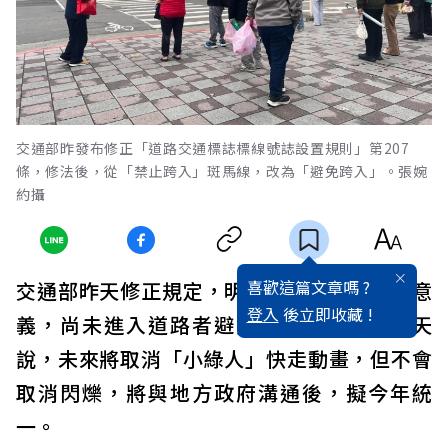
交通部昨發布修正「道路交通標誌標線號誌設置規則」第207
條，修法後，從「禁止跨入」斑馬線，改為「避免跨入」。張婉
約攝
喜歡這篇文章嗎 ?
交通部昨天修正規定，明確化行人綠燈閃光意
登入
後立即收藏 !
義，尚未進入道路者避免跨入。交通部今天
說，未來將取消「小綠人」快走動畫，但不會
取消閃爍，將與地方政府溝通後，擬今年統
一。