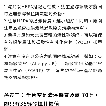
1.濾網以HEPA搭配活性碳，雙重過濾系統才能同
時處理懸浮微粒與氣體污染物。
2.注意HEPA的過濾精度，越小越好！同時，應關
注產品能否提供濾除過敏原與污染物清單。
3.選擇有足夠大比表面積的活性碳濾網，可以確保
有效吸附異味和揮發性有機化合物（VOCs）如甲
醛。
4.注意有沒有具公信力的國際權威認證，譬如：英
國過敏協會（Allergy UK）、過敏症研究基金會
歐洲中心（ECARF）等，這些認證代表產品經過
嚴格的科學檢驗。
落差三：全台空氣清淨機普及逾 70%，
卻只有35%發揮其價值