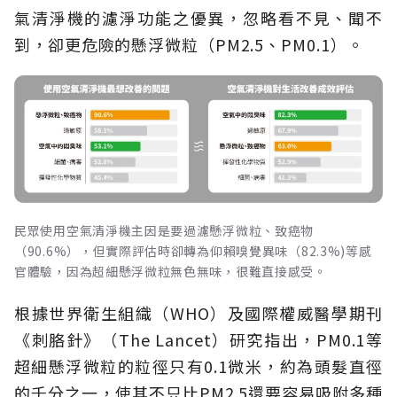
氣清淨機的濾淨功能之優異，忽略看不見、聞不
到，卻更危險的懸浮微粒（PM2.5、PM0.1）。
民眾使用空氣清淨機主因是要過濾懸浮微粒、致癌物
（90.6%），但實際評估時卻轉為仰賴嗅覺異味（82.3%)等感
官體驗，因為超細懸浮微粒無色無味，很難直接感受。
根據世界衛生組織（WHO）及國際權威醫學期刊
《刺胳針》（The Lancet）研究指出，PM0.1等
超細懸浮微粒的粒徑只有0.1微米，約為頭髮直徑
的千分之一，使其不只比PM2.5還要容易吸附多種