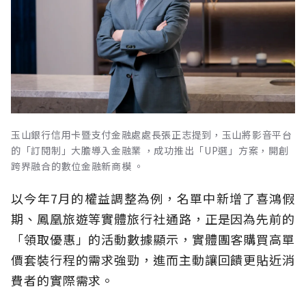
玉山銀行信用卡暨支付金融處處長張正志提到，玉山將影音平台
的「訂閱制」大膽導入金融業 ，成功推出「UP選」方案，開創
跨界融合的數位金融新商模 。
以今年7月的權益調整為例，名單中新增了喜鴻假
期、鳳凰旅遊等實體旅行社通路，正是因為先前的
「領取優惠」的活動數據顯示，實體團客購買高單
價套裝行程的需求強勁，進而主動讓回饋更貼近消
費者的實際需求。