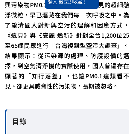
登入
後立即收藏 !
興污染物PM0.1時，這種肉眼不可見的超細懸
浮微粒，早已潛藏在我們每一次呼吸之中。為
了釐清國人對新興空污的理解和因應方式，
《遠見》與《安麗 逸新》針對全台1,200位25
至65歲民眾進行「台灣複雜型空污大調查」。
結果顯示：從污染源的處理、防護設備的選
擇，到空氣清淨機的實際使用，國人普遍存在
顯著的「知行落差」，也讓PM0.1這類看不
見、卻更具威脅性的污染物，長期被忽略。
目錄