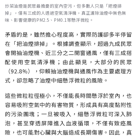
炒菜油煙是民眾最擔憂的室內空污，但多數人只是「把煙排
掉」，僅有三成的人透過空氣清淨機，真正濾除油煙中無色無
味、影響健康的PM2.5、PM0.1等懸浮微粒。
矛盾的是，雖然擔心程度高，實際防護卻多半停留
在「把油煙排掉」。根據調查顯示，超過九成民眾
會開抽油煙機、近三分之二開窗通風，僅有三成搭
配使用空氣清淨機；由此顯見，大部分的民眾
（92.8%），仰賴抽油煙機與通風作為主要處理方
式，卻忽略了油煙中細懸浮微粒的風險。
這些微粒粒徑極小，不僅能長時間懸浮於室內，也
容易吸附空氣中的有害物質，形成具有高度黏附性
的污染團塊；一旦被吸入，細懸浮微粒可深入肺
泡，甚至穿透屏障進入血液循環，不僅有致癌風
險，也可能對心臟與大腦造成長期傷害。因此，真