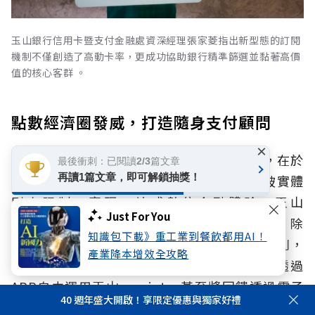
玉山銀行信用卡暨支付金融處資深經理張家菱指出新型態的訂閱
機制不僅創造了高動卡率，更成功協助銀行精準篩選並黏著高價
值的核心客群 。
點數經濟圈發威，打造隨身支付顧問
×
林榮華認為，玉山Unicard的核心優勢之一，在於
最後衝刺：已閱讀2/3篇文章
再讀1篇文章，即可解鎖抽獎！
其與「玉山 Wallet」電子支付的結合，打破實體
刷卡限制，實現一站式數位金融體驗。玉山
Just For You
Wallet一直是玉山銀行經營卡友的重要工具，除
知識包下載》重工業到餐飲都用AI！
了可以讓卡友透過APP自主管理額度、消費類別，
產業降本增效全攻略
即時掌握交易資訊提升用卡安全外，更可以透過
APP自由運用玉山e point，甚至將回饋透過電子
40 週年盛大開啟！享限定優惠與獨家好禮
支付的功能帶到國內外超過百萬的消費場景運用。