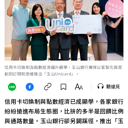
信用卡切換制及點數經濟躍升顯學，玉山銀行團隊以客製化與首
創的訂閱制思維推出「玉山Unicard」。
聽遠見
信用卡切換制與點數經濟已成顯學，各家銀行
紛紛搶進布局生態圈，比拚的多半是回饋比例
與通路數量。玉山銀行卻另闢蹊徑，推出「玉