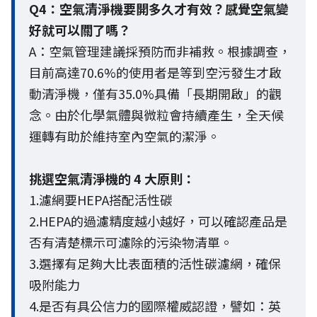
Q4：空氣清淨機要開多久才有效？感覺空氣變
好就可以關了嗎？
A：空氣管理建議採預防而非補救。根據調查，
目前高達70.6%的使用者是等到空污發生才啟
動清淨機，僅有35.0%具備「長期開啟」的觀
念。由於化學氣體與微粒會持續產生，全天候
運轉有助於維持室內空氣的潔淨。
挑選空氣清淨機的 4 大原則：
1.濾網要HEPA搭配活性碳
2.HEPA的過濾精度越小越好，可以確認產品是
否有清楚標示可濾除的污染物清單。
3.選擇有足夠大比表面積的活性碳濾網，確保
吸附能力
4.是否有具公信力的國際權威認證，譬如：英