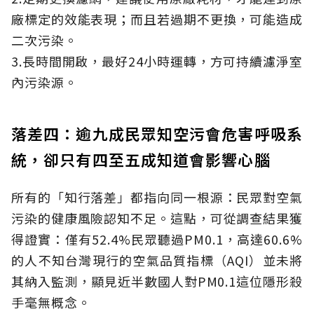
廠標定的效能表現；而且若過期不更換，可能造成
二次污染。
3.長時間開啟，最好24小時運轉，方可持續濾淨室
內污染源。
落差四：逾九成民眾知空污會危害呼吸系
統，卻只有四至五成知道會影響心腦
所有的「知行落差」都指向同一根源：民眾對空氣
污染的健康風險認知不足。這點，可從調查結果獲
得證實：僅有52.4%民眾聽過PM0.1，高達60.6%
的人不知台灣現行的空氣品質指標（AQI）並未將
其納入監測，顯見近半數國人對PM0.1這位隱形殺
手毫無概念。