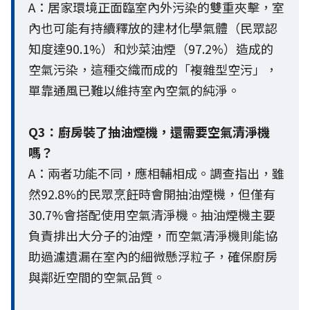
A：居家環境正面臨室內外污染的雙重夾擊，室
內也可能有持續釋放的建材化學氣體（民眾認
知度達90.1%）和炒菜油煙（97.2%）造成的
空氣污染，這種交織而成的「複雜型空污」，
單靠通風已難以維持室內空氣的純淨。
Q3：廚房裝了抽油煙機，還需要空氣清淨機
嗎？
A：兩者功能不同，應相輔相成。調查指出，雖
然92.8%的民眾烹飪時會開抽油煙機，但僅有
30.7%會搭配使用空氣清淨機。抽油煙機主要
負責排出大分子的油煙，而空氣清淨機則能協
助過濾遺漏在室內的細微懸浮粒子，確保廚房
與鄰近空間的空氣品質。