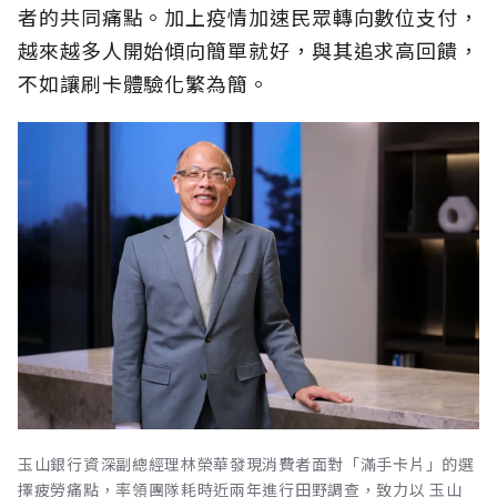
者的共同痛點。加上疫情加速民眾轉向數位支付，
越來越多人開始傾向簡單就好，與其追求高回饋，
不如讓刷卡體驗化繁為簡。
玉山銀行資深副總經理林榮華發現消費者面對「滿手卡片」的選
擇疲勞痛點，率領團隊耗時近兩年進行田野調查，致力以 玉山