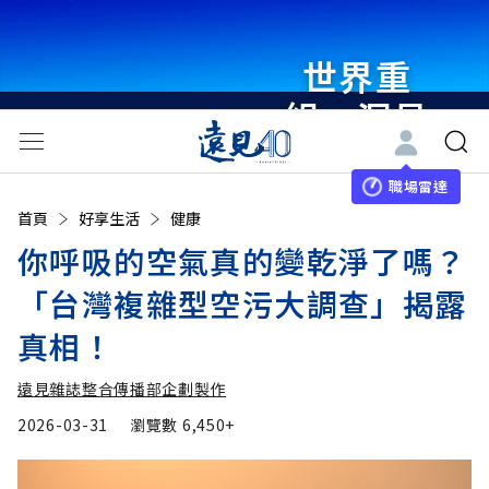
世界重
組・洞見
未來 與
世界領袖
職場雷達
首頁
好享生活
健康
同行
你呼吸的空氣真的變乾淨了嗎？
「台灣複雜型空污大調查」揭露
真相！
遠見雜誌整合傳播部企劃製作
2026-03-31
瀏覽數
6,450+