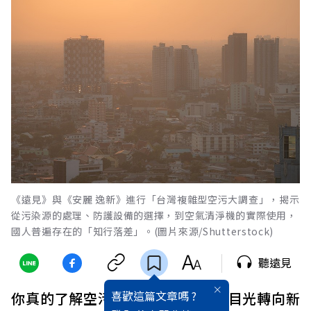
《遠見》與《安麗 逸新》進行「台灣複雜型空污大調查」，揭示
從污染源的處理、防護設備的選擇，到空氣清淨機的實際使用，
國人普遍存在的「知行落差」。(圖片來源/Shutterstock)
聽遠見
喜歡這篇文章嗎 ?
你真的了解空污嗎？當全球逐漸將目光轉向新