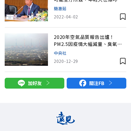
危機
簡惠茹
2022-04-02
2020年空氣品質報告出爐！
PM2.5因疫情大幅減量、臭氧污
染增加
中央社
2020-12-29
加好友
關注FB