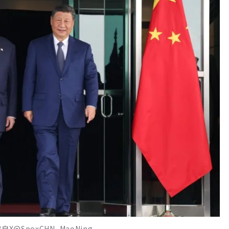
@SpoxCHN_MaoNing