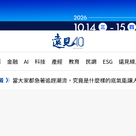
章
特輯
文章
大學升學、職涯攻略
遠
際
金融
AI
科技
產經
教育
民調
ESG
遠見線
國際
更
縣市施政調查全解析
金融
單
民調
澱
當大家都急著追趕潮流，究竟是什麼樣的底氣能讓
產經
電
好享生活
獨
專欄