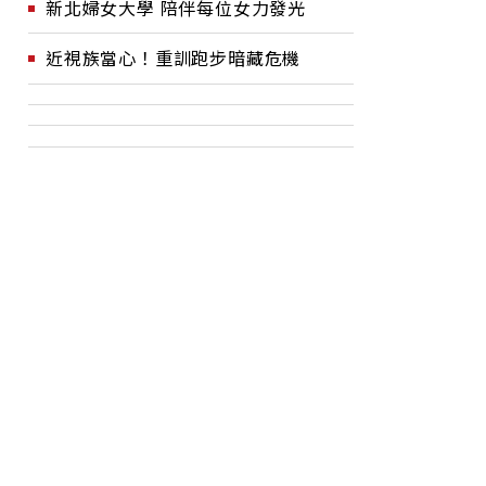
新北婦女大學 陪伴每位女力發光
財長皆證
選？民主黨：毫無根據，是
主
為干預期中選舉
近視族當心！重訓跑步暗藏危機