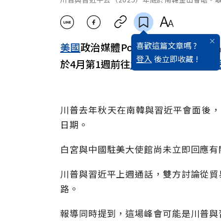
喜歡這篇文章嗎 ?
美國
政治媒體Politico報導，根
登入
後立即收藏 !
於4月第1週前往
北京
與
中國
領導人
習
川普去年秋天在南韓與習近平會面後，
日期。
白宮與中國駐美大使館尚未立即回應有
川普與習近平上週通話，雙方討論從貿
路。
報導同時提到，這場峰會可能是川普與