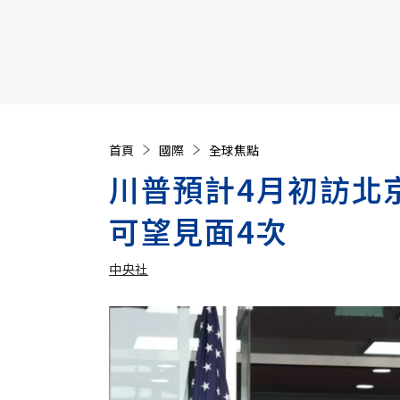
【遠見40週年慶】訂《遠見》贈實用家電3選1+暢銷好
首頁
國際
全球焦點
川普預計4月初訪北
可望見面4次
中央社
加入追蹤
中央社