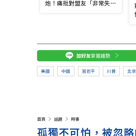
炮！痛批對盟友「非常失
望」、重提收購格陵蘭
加好友
掌握趨勢
美國
中國
習近平
川普
北
首頁
話題
時事
孤獨不可怕，被忽略