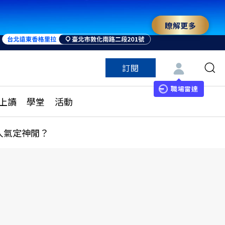
瞭解更多
訂閱
特色頻道
訂閱
見線上讀
ESG遠見
職場雷達
上讀
學堂
活動
多訂閱方案
城市學
刊購買
健康遠見
人氣定神閒？
子報訂閱
華人精英論壇
享知識包
領導影響力學院