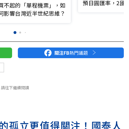
預日圓匯率，2國
買不起的「單程機票」，如
實
何影響台灣近半世紀思維？
關注FB
熱門議題
京
請往下繼續閱讀
的孤立更值得關注！國泰人