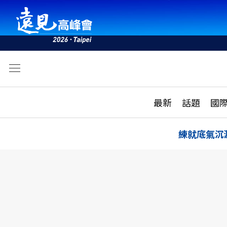
文
最新
最新
話題
國
雜誌目錄
活動
話題
AI
練就底氣沉
學堂
專題報導
科技
教育
遠見ON AIR
影音
合作