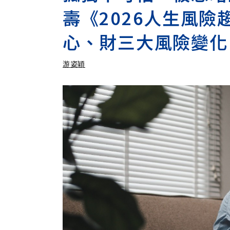
壽《2026人生風
心、財三大風險變化
游姿穎
加入追蹤
游姿穎