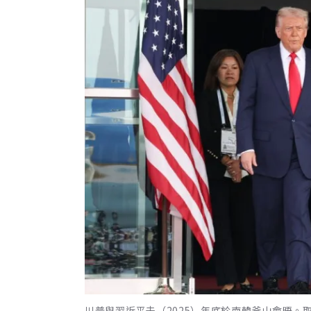
川普與習近平去（2025）年底於南韓釜山會晤。取自X