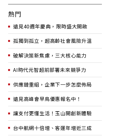
熱門
遠見40週年慶典，限時盛大開啟
孤獨到孤立，超高齡社會風險升溫
破解決策新焦慮，三大核心能力
AI時代元智超前部署未來競爭力
供應鏈重組，企業下一步怎麼佈局
遠見高峰會早鳥優惠報名中！
讓支付更懂生活！玉山開創新體驗
台中航網十倍增、客運年增近三成
日聯手干
川普為何指中國2020介
媒