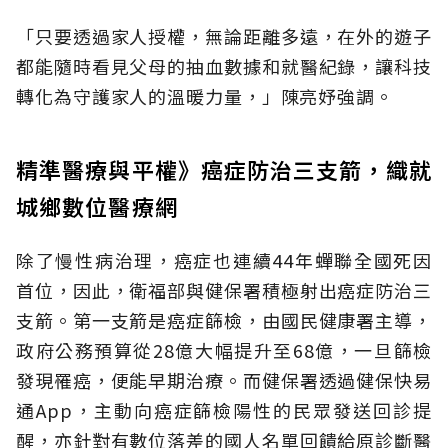
「只要透過家人授權，無論距離多遠，在外的遊子
都能隨時看見父母的抽血數據和就醫紀錄，讓科技
轉化為守護家人的溫暖力量，」陳亮妤強調。
精準醫療與平權》癌症防治三支箭，織就
城鄉數位醫療網
除了慢性病治理，癌症也連續44年蟬聯全國死因
首位，因此，衛福部與健保署積極射出癌症防治三
支箭。第一支箭是癌症篩檢，由國民健康署主導，
政府公務預算從28億大幅提升至68億，一旦篩檢
發現罹癌，便能早期治療。而健保署透過健保快易
通App，主動向癌症篩檢陽性的民眾發送回診提
醒，亦針對有數位落差的國人名單回饋給原診斷醫