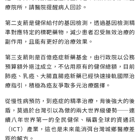
療院所，請醫院提醒病人回診。
第二支箭是健保給付的基因檢測，透過基因檢測精
準對應特定的標靶藥物，減少患者忍受無效治療的
副作用，且能有更好的治療效果。
第三支箭則是百億癌症新藥基金，由行政院以公務
預算額外挹注成立，不佔用原有的健保總額，目前
肺癌、乳癌、大腸直腸癌新藥已經快速接軌國際治
療指引，積極為癌友爭取多元治療選擇。
從慢性病預防，到癌症的精準治療，背後強大的後
盾，莫過於台灣引以為傲的兩大世界級優勢——連
續八年世界第一的全民健保、稱霸全球的資通訊
（ICT）產業，這也是未來能消弭台灣城鄉醫療差
距的解方。