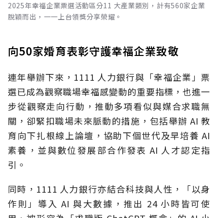
2025年幸福企業票選活動區分11 大產業類別，計有560家企業
脫穎而出，一一上台領獎分享榮耀。
向50家婚育表彰守護幸福企業致敬
連年舉辦下來，1111 人力銀行與「幸福企業」票
選已成為觀察職場幸福感變動的重要指標，也進一
步從觀察走向行動，推動多項看似與媒合求職無
關，卻緊扣職場未來脈動的措施，包括舉辦 AI 教
育向下扎根線上論壇，協助下個世代及早培養 AI
素養，並與數位發展部合作發表 AI 人才認定指
引。
同時，1111 人力銀行亦結合科技與人性，「以身
作則」導入 AI 與大數據，推出 24 小時皆可使
用、被形容為「求職版 ChatGPT 概念」的 AI 小