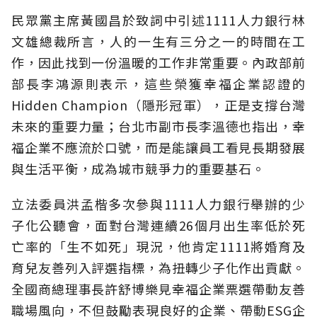
民眾黨主席黃國昌於致詞中引述1111人力銀行林
文雄總裁所言，人的一生有三分之一的時間在工
作，因此找到一份溫暖的工作非常重要。內政部前
部長李鴻源則表示，這些榮獲幸福企業認證的
Hidden Champion（隱形冠軍），正是支撐台灣
未來的重要力量；台北市副市長李溫德也指出，幸
福企業不應流於口號，而是能讓員工看見長期發展
與生活平衡，成為城市競爭力的重要基石。
立法委員洪孟楷多次參與1111人力銀行舉辦的少
子化公聽會，面對台灣連續26個月出生率低於死
亡率的「生不如死」現況，他肯定1111將婚育及
育兒友善列入評選指標，為扭轉少子化作出貢獻。
全國商總理事長許舒博樂見幸福企業票選帶動友善
職場風向，不但鼓勵表現良好的企業、帶動ESG企