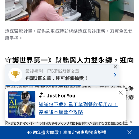
遠距醫療計畫，提供急重症轉診網絡遠距會診服務，落實全民健
康平權。
守護世界第一》財務與人力雙永續，迎向
×
活力「不老台灣」
最後衝刺：已閱讀2/3篇文章
再讀1篇文章，即可解鎖抽獎！
如此優質且平權的醫療與照護體系，正是台灣健保
Just For You
能連續8年蟬聯生活數據庫平台Numbeo全球醫療
知識包下載》重工業到餐飲都用AI！
保健指數冠軍的關鍵。
產業降本增效全攻略
陳亮妤表示，財務與人力是健保永續的雙重支柱。
在財務端，除了維持健保安全準備金，未來也將持
40 週年盛大開啟！享限定優惠與獨家好禮