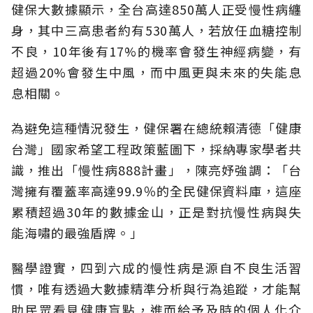
健保大數據顯示，全台高達850萬人正受慢性病纏
身，其中三高患者約有530萬人，若放任血糖控制
不良，10年後有17%的機率會發生神經病變，有
超過20%會發生中風，而中風更與未來的失能息
息相關。
為避免這種情況發生，健保署在總統賴清德「健康
台灣」國家希望工程政策藍圖下，採納專家學者共
識，推出「慢性病888計畫」，陳亮妤強調：「台
灣擁有覆蓋率高達99.9％的全民健保資料庫，這座
累積超過30年的數據金山，正是對抗慢性病與失
能海嘯的最強盾牌。」
醫學證實，四到六成的慢性病是源自不良生活習
慣，唯有透過大數據精準分析與行為追蹤，才能幫
助民眾看見健康盲點，進而給予及時的個人化介