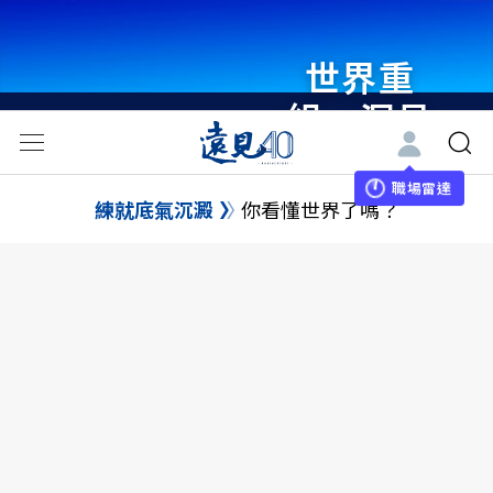
世界重
組・洞見
未來 與
世界領袖
職場雷達
練就底氣沉澱
你看懂世界了嗎？
同行