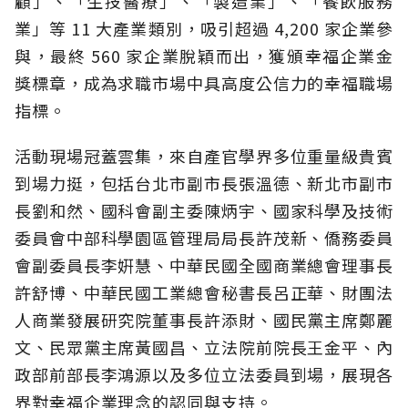
顧」、「生技醫療」、「製造業」、「餐飲服務
業」等 11 大產業類別，吸引超過 4,200 家企業參
與，最終 560 家企業脫穎而出，獲頒幸福企業金
獎標章，成為求職市場中具高度公信力的幸福職場
指標。
活動現場冠蓋雲集，來自產官學界多位重量級貴賓
到場力挺，包括台北市副市長張溫德、新北市副市
長劉和然、國科會副主委陳炳宇、國家科學及技術
委員會中部科學園區管理局局長許茂新、僑務委員
會副委員長李姸慧、中華民國全國商業總會理事長
許舒博、中華民國工業總會秘書長呂正華、財團法
人商業發展研究院董事長許添財、國民黨主席鄭麗
文、民眾黨主席黃國昌、立法院前院長王金平、內
政部前部長李鴻源以及多位立法委員到場，展現各
界對幸福企業理念的認同與支持。