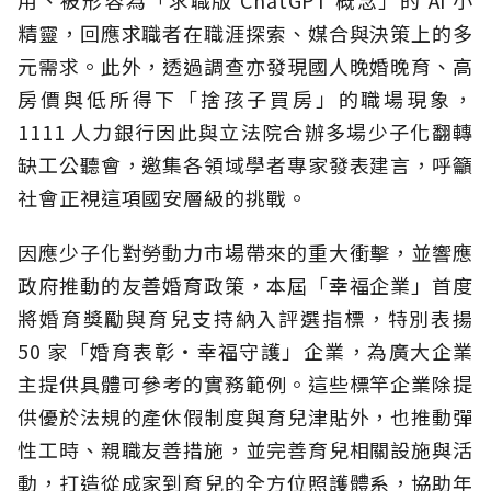
精靈，回應求職者在職涯探索、媒合與決策上的多
元需求。此外，透過調查亦發現國人晚婚晚育、高
房價與低所得下「捨孩子買房」的職場現象，
1111 人力銀行因此與立法院合辦多場少子化翻轉
缺工公聽會，邀集各領域學者專家發表建言，呼籲
社會正視這項國安層級的挑戰。
因應少子化對勞動力市場帶來的重大衝擊，並響應
政府推動的友善婚育政策，本屆「幸福企業」首度
將婚育獎勵與育兒支持納入評選指標，特別表揚
50 家「婚育表彰・幸福守護」企業，為廣大企業
主提供具體可參考的實務範例。這些標竿企業除提
供優於法規的產休假制度與育兒津貼外，也推動彈
性工時、親職友善措施，並完善育兒相關設施與活
動，打造從成家到育兒的全方位照護體系，協助年