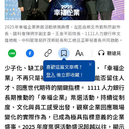
2025年幸福企業票選活動頒獎典禮，左起由新北市劉和然副市
長、國科會陳炳宇副主委、王金平前院長、1111人力銀行林文
雄總裁、中科管理局許茂新局長和工總呂正華秘書長共同啟動。
聽遠見
喜歡這篇文章嗎 ?
少子化、缺工與 AI 浪潮交織的當下，「幸福企
登入
後立即收藏 !
業」不再只是福利競賽，而是企業能否留住人
才、回應世代期待的關鍵指標。 1111 人力銀行
長期推動的「幸福企業」票選活動，持續從制
度、文化與員工感受出發，觀察企業回應職場
變化的實際作為，已成為極具指標意義的企業
盛事。2025 年度票選活動盛況超越以往，顯示