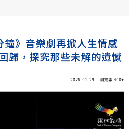
書6選3 特價 3,980 元
分鐘》音樂劇再掀人生情感
回歸，探究那些未解的遺憾
2026-01-29
瀏覽數
400+