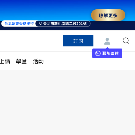
瞭解更多
訂閱
特色頻道
訂閱
見線上讀
ESG遠見
職場雷達
上讀
學堂
活動
多訂閱方案
城市學
刊購買
健康遠見
子報訂閱
華人精英論壇
享知識包
領導影響力學院