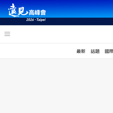
文
最新
最新
話題
國
雜誌目錄
活動
話題
AI
學堂
專題報導
科技
教育
遠見ON AIR
影音
合作