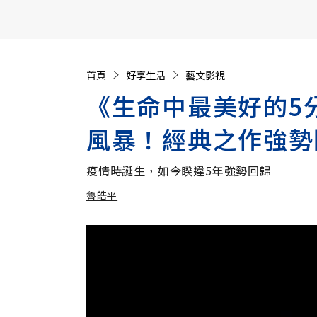
【遠見40週年慶】訂《遠見》贈實用家電3選1+暢銷好
首頁
好享生活
藝文影視
《生命中最美好的5
風暴！經典之作強勢
疫情時誕生，如今睽違5年強勢回歸
魯皓平
加入追蹤
魯皓平