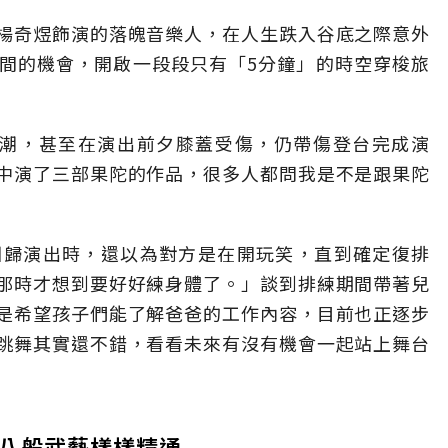
楊奇煜飾演的落魄音樂人，在人生跌入谷底之際意外
間的機會，開啟一段段只有「5分鐘」的時空穿梭旅
低潮，甚至在演出前夕膝蓋受傷，仍帶傷登台完成演
中演了三部果陀的作品，很多人都問我是不是跟果陀
回歸演出時，還以為對方是在開玩笑，直到確定復排
那時才想到要好好練身體了。」談到排練期間帶著兒
是希望孩子們能了解爸爸的工作內容，目前也正逐步
跳舞其實還不錯，看看未來有沒有機會一起站上舞台
八般武藝樣樣精通