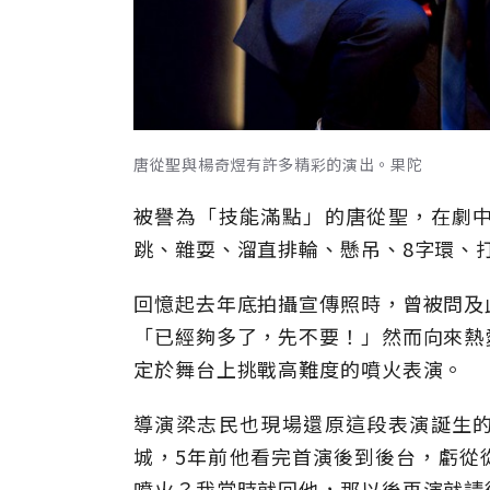
唐從聖與楊奇煜有許多精彩的演出。果陀
被譽為「技能滿點」的唐從聖，在劇
跳、雜耍、溜直排輪、懸吊、8字環、
回憶起去年底拍攝宣傳照時，曾被問及
「已經夠多了，先不要！」然而向來熱
定於舞台上挑戰高難度的噴火表演。
導演梁志民也現場還原這段表演誕生
城，5年前他看完首演後到後台，虧從
噴火？我當時就回他，那以後再演就請