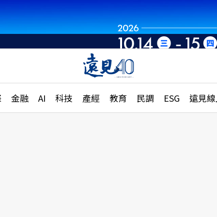
章
特輯
文章
大學升學、職涯攻略
遠
際
金融
AI
科技
產經
教育
民調
ESG
遠見線
國際
更
縣市施政調查全解析
金融
單
民調
產經
電
好享生活
獨
專欄