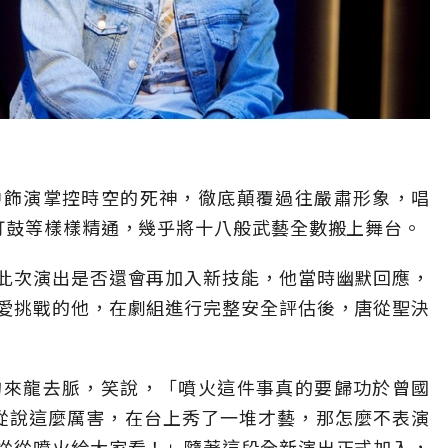
中飾演掌控時空的死神，徹底顛覆過往嚴肅形象，唱
打鼓等樣樣精通，幾乎將十八般武藝全數搬上舞台。
此次演出是否還會再加入新技能，他當時幽默回應，
愛挑戰的他，在劇組進行完整安全評估後，唐從聖決
的來龍去脈，笑說，「噴火這件事真的要歸功於曾國
從說這麼厲害，在台上秀了一堆才藝，那怎麼不表演
從從噴火給大家看！」隨著這段全新演出正式加入，