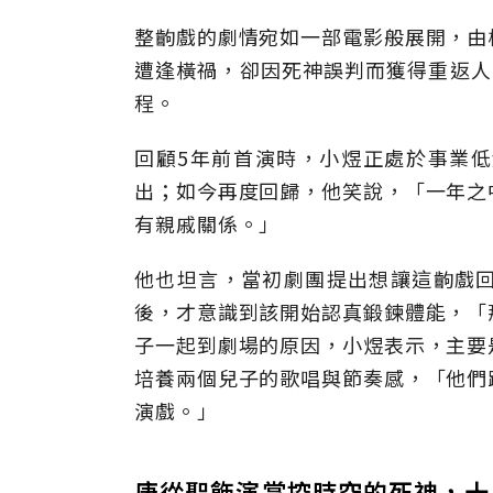
整齣戲的劇情宛如一部電影般展開，由
遭逢橫禍，卻因死神誤判而獲得重返人
程。
回顧5年前首演時，小煜正處於事業
出；如今再度回歸，他笑說，「一年之
有親戚關係。」
他也坦言，當初劇團提出想讓這齣戲
後，才意識到該開始認真鍛鍊體能，「
子一起到劇場的原因，小煜表示，主要
培養兩個兒子的歌唱與節奏感，「他們
演戲。」
唐從聖飾演掌控時空的死神，十