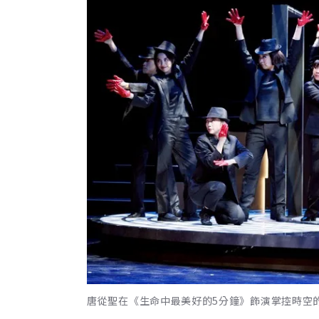
唐從聖在《生命中最美好的5分鐘》飾演掌控時空