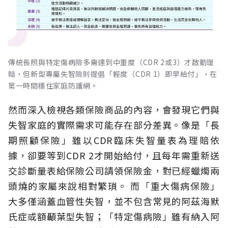
傳統長照與特定傷病險多需達到中重度（CDR 2或3）才啟動理
賠，但新型專屬失智險則提倡「輕度（CDR 1）即早給付」，在
第一時間穩住家庭防護網。
然而深入檢視各類保險商品的內容，會發現它們與
失智家庭的實際需求可能存在部分差異。像是「長
期照顧保險」雖以CDR臨床失智量表為理賠依
據，卻要等到CDR 2才開始給付，且每年需重新送
交診斷量表給保險公司請領保險金，對已經蠟燭兩
頭燒的家屬來說相對繁瑣。
而「重大傷病保險」
大多僅涵蓋血管性失智，並不包含常見的阿茲海默
氏症或額顳葉型失智；「特定傷病險」雖有納入阿