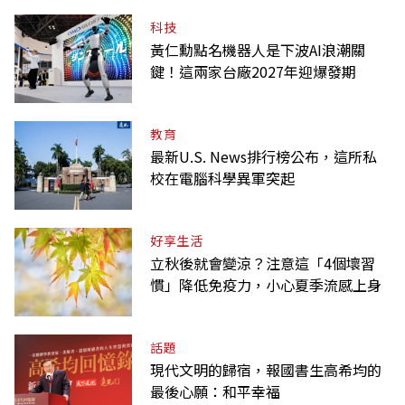
科技
黃仁勳點名機器人是下波AI浪潮關
鍵！這兩家台廠2027年迎爆發期
教育
最新U.S. News排行榜公布，這所私
校在電腦科學異軍突起
好享生活
立秋後就會變涼？注意這「4個壞習
慣」降低免疫力，小心夏季流感上身
話題
現代文明的歸宿，報國書生高希均的
最後心願：和平幸福