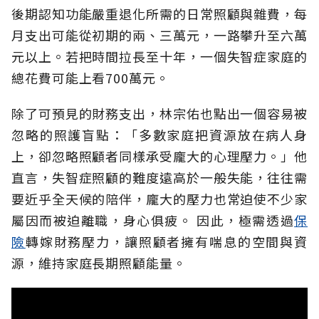
後期認知功能嚴重退化所需的日常照顧與雜費，每
月支出可能從初期的兩、三萬元，一路攀升至六萬
元以上。若把時間拉長至十年，一個失智症家庭的
總花費可能上看700萬元。
除了可預見的財務支出，林宗佑也點出一個容易被
忽略的照護盲點：「多數家庭把資源放在病人身
上，卻忽略照顧者同樣承受龐大的心理壓力。」他
直言，失智症照顧的難度遠高於一般失能，往往需
要近乎全天候的陪伴，龐大的壓力也常迫使不少家
屬因而被迫離職，身心俱疲。
因此，極需透過
保
險
轉嫁財務壓力，讓照顧者擁有喘息的空間與資
源，維持家庭長期照顧能量。