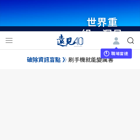
世界重
組・洞見
未來 與
世界領袖
職場雷達
破除資訊盲點
刷手機就能變厲害
同行