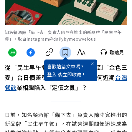
知名餐酒館「貓下去」負責人陳陸寬推出的新品牌「民生早午
餐」。取自Instagram@dailybymeowvelous
聽遠見
喜歡這篇文章嗎 ?
從「民生早午餐」的百元荷包蛋，到「金色三
登入
後立即收藏 !
麥」台日價差引發的公關風暴，為何近期
台灣
餐飲
業相繼陷入「定價之亂」？
日前，知名餐酒館「貓下去」負責人陳陸寬推出的
新品牌「民生早午餐」，在試營運期間便迅速成為