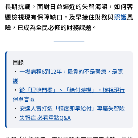
長期抗戰。面對日益逼近的失智海嘯，如何客
觀檢視現有保障缺口，及早接住財務與
照護
風
險，已成為全民必修的財務課題。
目錄
•
一場病程8到12年，最貴的不是醫療，是照
護
•
從「理賠門檻」、「給付時機」，檢視現行
保單盲區
•
安達人壽打造「輕度即早給付」專屬失智險
•
失智症 必看重點Q&A