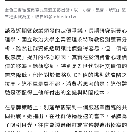
金色三麥從經典德式釀酒工藝出發，以「小麥、黑麥、琥珀」這
三種酒款為主。取自IG@lebledortw
談及近期餐飲業頻發的定價爭議，長期研究消費心
理學、國立政治大學企業管理系特聘教授別蓮蒂分
析，雖然社群資訊透明讓比價變得容易，但「價格
敏感度」提升的核心原因，其實在於消費者心理價
值的移轉。她觀察到，特別是Z 世代對社交價值的
需求降低，他們對於價格與 CP 值的挑剔就會隨之
拉高。這不單是買不起，消費者思考的是：這份體
驗是否配得上他所付出的金錢與時間成本。
在品牌策略上，別蓮蒂觀察到一個服務業面臨的共
同挑戰。她指出，在社群傳播極速的當下，品牌為
了吸引目光，往往會透過網紅或宣傳製造出極高的