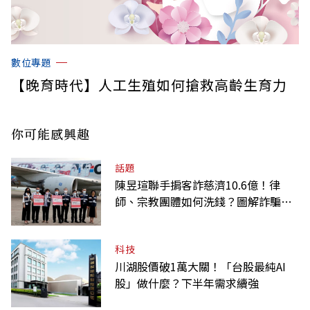
數位專題
【晚育時代】人工生殖如何搶救高齡生育力
你可能感興趣
話題
陳昱瑄聯手掮客詐慈濟10.6億！律
師、宗教團體如何洗錢？圖解詐騙關
係網
科技
川湖股價破1萬大關！「台股最純AI
股」做什麼？下半年需求續強