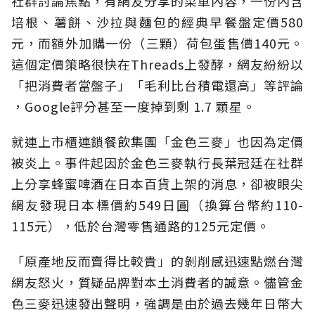
社群討論焦點，有網友分享的菜單內容，一份內含
培根、薯餅、沙拉與麵包的經典早餐盤定價580
元，而額外加購一份（三顆）荷包蛋售價140元。
這個定價策略很快在Threads上發酵，網友紛紛以
「把消費者當盤子」「毛利比台積電還高」等評論
，Google評分甚至一度掉到剩 1.7 顆星。
就連上市櫃連鎖餐飲集團「金色三麥」也因為定價
被炎上。事件起因於金色三麥執行長葉冠廷在社群
上分享蜂蜜啤酒在日本百貨上架的消息，卻被眼尖
網友發現日本標價約549日圓（換算台幣約110-
115元），低於台灣零售通路的125元定價。
「原產地反而賣得比較貴」的剝削感迅速點燃台灣
網友怒火，質疑品牌對本土消費者的誠意。儘管金
色三麥迅速發出聲明，強調是由於過去幾年日幣大