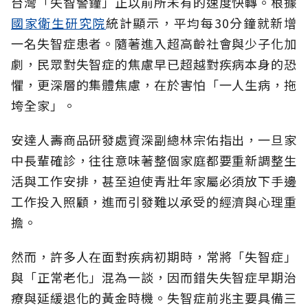
台灣「失智警鐘」正以前所未有的速度快轉。根據
國家衛生研究院
統計顯示，平均每30分鐘就新增
一名失智症患者。隨著進入超高齡社會與少子化加
劇，民眾對失智症的焦慮早已超越對疾病本身的恐
懼，更深層的集體焦慮，在於害怕「一人生病，拖
垮全家」。
安達人壽商品研發處資深副總林宗佑指出，一旦家
中長輩確診，往往意味著整個家庭都要重新調整生
活與工作安排，甚至迫使青壯年家屬必須放下手邊
工作投入照顧，進而引發難以承受的經濟與心理重
擔。
然而，許多人在面對疾病初期時，常將「失智症」
與「正常老化」混為一談，因而錯失失智症早期治
療與延緩退化的黃金時機。失智症前兆主要具備三