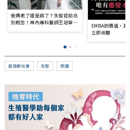
爸媽老了還是病了？失智症前兆
別輕忽！神內專科醫師王培寧呼
EMBA的價值，
籲把握大腦黃金期
立即收聽
超高齡社會
失智
照護