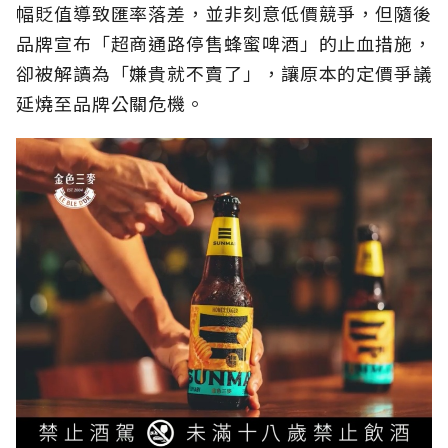
幅貶值導致匯率落差，並非刻意低價競爭，但隨後
品牌宣布「超商通路停售蜂蜜啤酒」的止血措施，
卻被解讀為「嫌貴就不賣了」，讓原本的定價爭議
延燒至品牌公關危機。