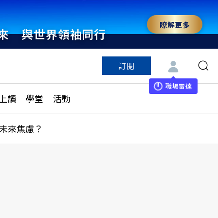
瞭解更多
來 與世界領袖同行
訂閱
特色頻道
訂閱
見線上讀
ESG遠見
職場雷達
上讀
學堂
活動
多訂閱方案
城市學
刊購買
健康遠見
未來焦慮？
子報訂閱
華人精英論壇
享知識包
領導影響力學院