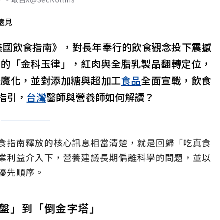
遠見
0年美國飲食指南》，對長年奉行的飲食觀念投下震撼
搖的「金科玉律」，紅肉與全脂乳製品翻轉定位，
妖魔化，並對添加糖與超加工
食品
全面宣戰，飲食
指引，
台灣
醫師與營養師如何解讀？
食指南釋放的核心訊息相當清楚，就是回歸「吃真食
業利益介入下，營養建議長期偏離科學的問題，並以
優先順序。
盤」到「倒金字塔」