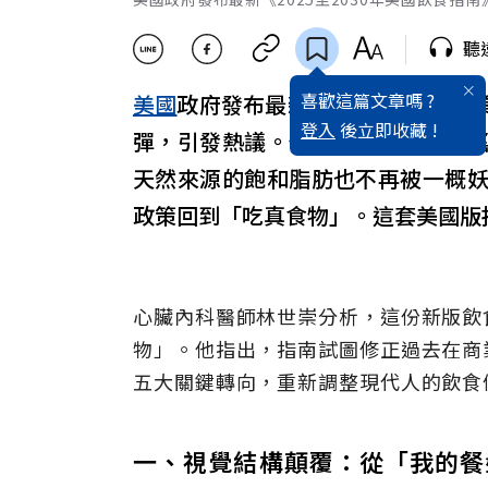
聽
喜歡這篇文章嗎 ?
美國
政府發布最新《2025至203
登入
後立即收藏 !
彈，引發熱議。低脂不再是不可動
天然來源的飽和脂肪也不再被一概
政策回到「吃真食物」。這套美國版
心臟內科醫師林世崇分析，這份新版飲
物」。他指出，指南試圖修正過去在商
五大關鍵轉向，重新調整現代人的飲食
一、視覺結構顛覆：從「我的餐