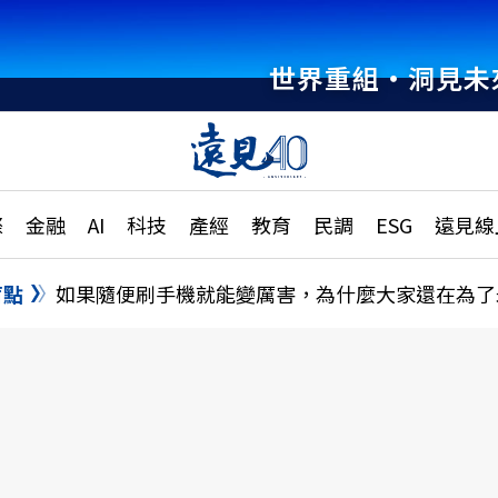
世界重組・洞見未
章
特輯
文章
大學升學、職涯攻略
遠
際
金融
AI
科技
產經
教育
民調
ESG
遠見線
國際
更
縣市施政調查全解析
金融
單
民調
盲點
如果隨便刷手機就能變厲害，為什麼大家還在為了
產經
電
好享生活
獨
專欄