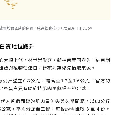
置於最寬廣的位置，成為飲食核心。取自X@HHSGov
白質地位躍升
的大幅上修。林世崇形容，新指南等同宣告「結束對
雞蛋與植物性蛋白，皆被列為優先攝取來源。
斤體重0.8公克，提高至1.2至1.6公克。官方認
足量蛋白質有助維持肌肉量與提升飽足感。
代人普遍面臨的肌肉量流失與久坐問題。以60公斤
公克，平均分配至三餐，每餐約需攝取 3 至 4 份。