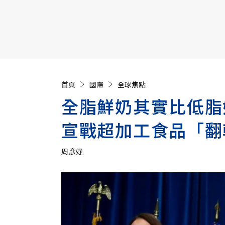
【遠見40週年慶】訂《遠見》贈實用家電3選1+暢銷好
首頁
國際
全球焦點
全脂鮮奶其實比低脂
宣戰超加工食品「翻
周彥妤
加入追蹤
周彥妤