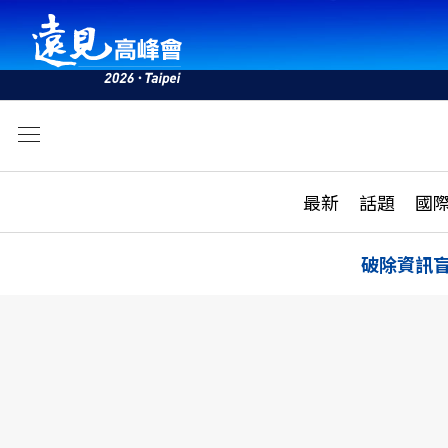
文
最新
最新
話題
國
雜誌目錄
活動
話題
AI
破除資訊
學堂
專題報導
科技
教育
遠見ON AIR
影音
合作