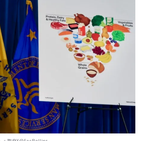
取自X@SecRollins