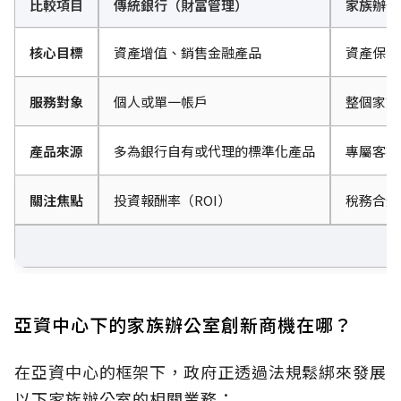
比較項目
傳統銀行（財富管理）
家族辦公室（
核心目標
資產增值、銷售金融產品
資產保全
服務對象
個人或單一帳戶
整個家族
產品來源
多為銀行自有或代理的標準化產品
專屬客製
關注焦點
投資報酬率（ROI）
稅務合規
亞資中心下的家族辦公室創新商機在哪？
在亞資中心的框架下，政府正透過法規鬆綁來發展
以下家族辦公室的相關業務：