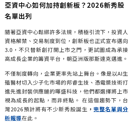
亞資中心如何加持創新板？2026新秀股
名單出列
隨著亞資中心鬆綁許多法規，積極引流下，投資人
資格解禁、交易制度到位，創新板也正式宣布邁向
3.0，不只替新創打開上市之門，更試圖成為承接
高成長企業的籌資平台，朝亞洲版那斯達克邁進。
不僅制度轉向，企業更率先站上舞台。像是以AI生
殖醫材切入少子化市場的邦睿生技、憑電漿技術打
進先進封裝供應鏈的暉盛科技，他們都選擇將上市
視為成長的起點，而非終點。 在這個趨勢下，台
灣2026預計將有不少新秀股誕生
，
完整名單與分
析報導
在此。