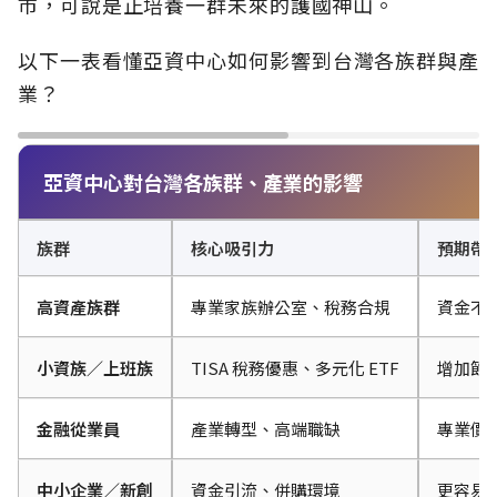
市，可說是正培養一群未來的護國神山。
以下一表看懂亞資中心如何影響到台灣各族群與產
業？
亞資中心對台灣各族群、產業的影響
族群
核心吸引力
預期帶
高資產族群
專業家族辦公室、稅務合規
資金不
小資族／上班族
TISA 稅務優惠、多元化 ETF
增加節
金融從業員
產業轉型、高端職缺
專業價
中小企業／新創
資金引流、併購環境
更容易