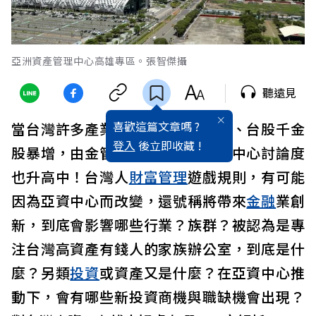
亞洲資產管理中心高雄專區。張智傑攝
聽遠見
喜歡這篇文章嗎 ?
當台灣許多產業創造億元等級富豪、台股千金
登入
後立即收藏 !
股暴增，由金管會推動的高雄亞資中心討論度
也升高中！台灣人
財富管理
遊戲規則，有可能
因為亞資中心而改變，還號稱將帶來
金融
業創
新，到底會影響哪些行業？族群？被認為是專
注台灣高資產有錢人的家族辦公室，到底是什
麼？另類
投資
或資產又是什麼？在亞資中心推
動下，會有哪些新投資商機與職缺機會出現？