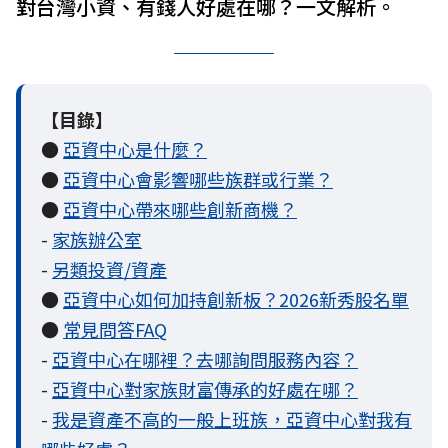
對台灣小資、有錢人好處在哪？一文解析。
【目錄】
●
亞資中心是什麼？
●
亞資中心會影響哪些族群或行業？
●
亞資中心帶來哪些創新商機？
-
家族辦公室
-
另類投資/資產
●
亞資中心如何加持創新板？2026新秀股名單
●
常見問答FAQ
-
亞資中心在哪裡？去哪詢問服務內容？
-
亞資中心對家族財富傳承的好處在哪？
-
我是資產不高的一般上班族，亞資中心對我有