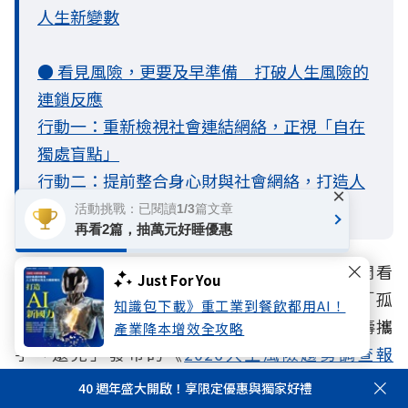
人生新變數
● 看見風險，更要及早準備 打破人生風險的
連鎖反應
行動一：重新檢視社會連結網絡，正視「自在
獨處盲點」
行動二：提前整合身心財與社會網絡，打造人
×
生韌性
活動挑戰：已閱讀1/3篇文章
再看2篇，抽萬元好睡優惠
過去，大眾習慣將健康、心理與財務風險分開看
Just For You
待，然而，當「一個人」成為社會的常態，「孤
知識包下載》重工業到餐飲都用AI！
獨」正成為一種新興風險來源。因此，國泰人壽攜
產業降本增效全攻略
手「遠見」發布的《
2026人生風險趨勢調查報
告
》，首次將孤獨風險納入調查，發現孤獨已成為
40 週年盛大開啟！享限定優惠與獨家好禮