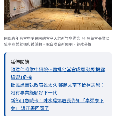
國際青年商會中華民國總會今天於新竹舉辦第 74 屆總會長暨理
監事宣誓就職典禮活動。取自聯合新聞網，郭政芬攝
延伸閱讀
陳建仁將掌中研院…醫批他當官成癮 殘酷揭露
綠營1危機
批民進黨執政高雄太久 鄭麗文南下挺柯志恩：
她有專業能顧好下一代
新節目急喊卡！陳水扁爆署長告知「卓榮泰下
令」 矯正署回應了