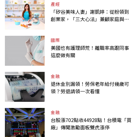
產經
「矽谷美味人妻」謝凱婷：從粉領到
創業家，「三大心法」兼顧家庭與事
業
國際
美國也有護理師荒！離職率高跟同事
這麼做有關
金融
退休金別漏領！勞保老年給付幾歲可
領？勞退請領一次看懂
金融
台股漲702點收44928點！台積電「買
廠」傳聞激勵面板雙虎漲停