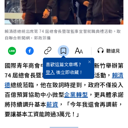
賴清德總統出席第 74 屆總會長暨理監事宣誓就職典禮活動。取
自聯合新聞網，郭政芬攝
聽遠見
喜歡這篇文章嗎 ?
國際青年商會中華民國總會今天於新竹舉辦第
登入
後立即收藏 !
74 屆總會長暨理監事宣誓就職典禮活動，
賴清
德
總統蒞臨，他在致詞時提到，政府不僅投入
百億預算協助中小微型
企業轉型
，更具體承諾
將持續調升基本
薪資
，「今年我還會再調薪，
要讓基本工資能跨過3萬元！」