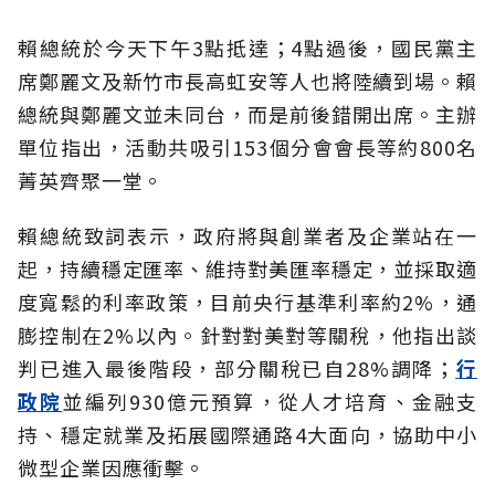
賴總統於今天下午3點抵達；4點過後，國民黨主
席鄭麗文及新竹市長高虹安等人也將陸續到場。賴
總統與鄭麗文並未同台，而是前後錯開出席。主辦
單位指出，活動共吸引153個分會會長等約800名
菁英齊聚一堂。
賴總統致詞表示，政府將與創業者及企業站在一
起，持續穩定匯率、維持對美匯率穩定，並採取適
度寬鬆的利率政策，目前央行基準利率約2%，通
膨控制在2%以內。針對對美對等關稅，他指出談
判已進入最後階段，部分關稅已自28%調降；
行
政院
並編列930億元預算，從人才培育、金融支
持、穩定就業及拓展國際通路4大面向，協助中小
微型企業因應衝擊。