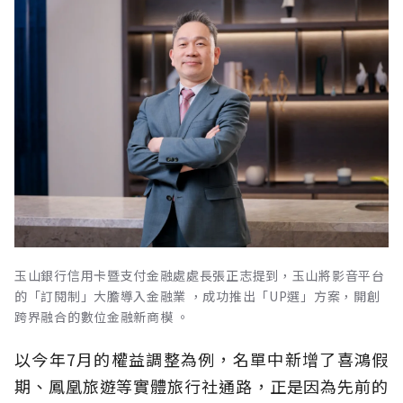
玉山銀行信用卡暨支付金融處處長張正志提到，玉山將影音平台
的「訂閱制」大膽導入金融業 ，成功推出「UP選」方案，開創
跨界融合的數位金融新商模 。
以今年7月的權益調整為例，名單中新增了喜鴻假
期、鳳凰旅遊等實體旅行社通路，正是因為先前的