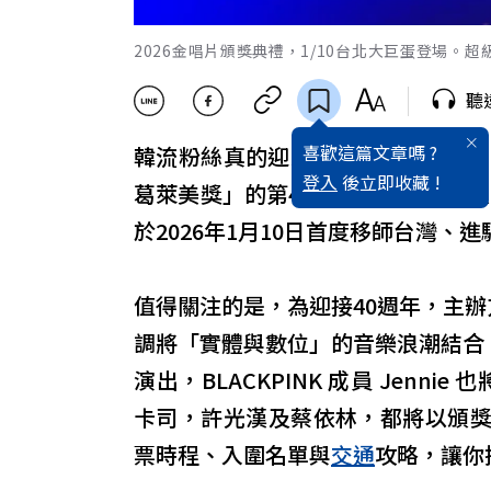
2026金唱片頒獎典禮，1/10台北大巨蛋登場。超
聽
喜歡這篇文章嗎 ?
韓流粉絲真的迎來「追星黃金年」。繼
登入
後立即收藏 !
葛萊美獎」的第40屆金唱片頒獎典禮（Gol
於2026年1月10日首度移師台灣、進
值得關注的是，為迎接40週年，主辦
調將「實體與數位」的音樂浪潮結合。本
演出，BLACKPINK 成員 Jenni
卡司，許光漢及蔡依林，都將以頒
票時程、入圍名單與
交通
攻略，讓你