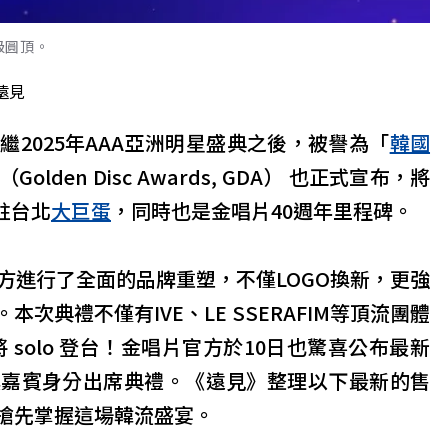
級圓頂。
遠見
2025年AAA亞洲明星盛典之後，被譽為「
韓國
den Disc Awards, GDA） 也正式宣布，將
駐台北
大巨蛋
，同時也是金唱片40週年里程碑。
方進行了全面的品牌重塑，不僅LOGO換新，更強
次典禮不僅有IVE、LE SSERAFIM等頂流團體
e 也將 solo 登台！金唱片官方於10日也驚喜公布最新
獎嘉賓身分出席典禮。《遠見》整理以下最新的售
搶先掌握這場韓流盛宴。