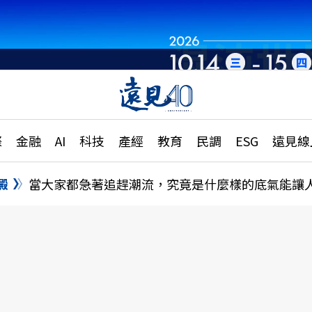
章
特輯
文章
大學升學、職涯攻略
遠
際
金融
AI
科技
產經
教育
民調
ESG
遠見線
國際
更
縣市施政調查全解析
金融
單
民調
澱
當大家都急著追趕潮流，究竟是什麼樣的底氣能讓
產經
電
好享生活
獨
專欄