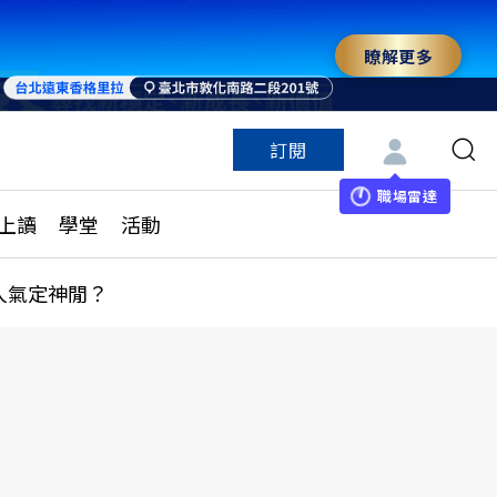
瞭解更多
訂閱
特色頻道
訂閱
見線上讀
ESG遠見
職場雷達
上讀
學堂
活動
多訂閱方案
城市學
刊購買
健康遠見
人氣定神閒？
子報訂閱
華人精英論壇
享知識包
領導影響力學院