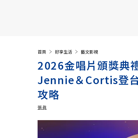
【遠見40週年慶】訂《遠見》贈實用家電3選1+暢銷好
首頁
好享生活
藝文影視
2026金唱片頒獎
Jennie＆Cort
攻略
張眞
加入追蹤
張眞