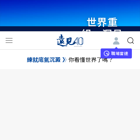
世界重
組・洞見
未來 與
世界領袖
職場雷達
練就底氣沉澱
你看懂世界了嗎？
同行