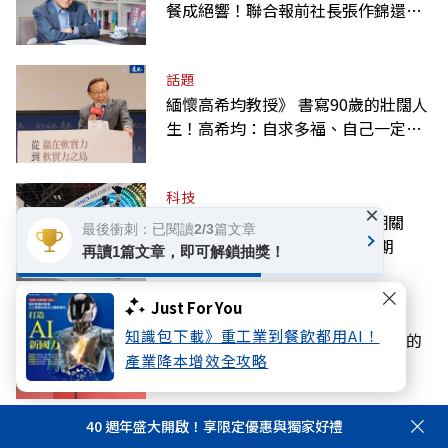
餐成絕響！聯合報前社長張作錦還原
「經典名言」由來
話題
緬懷高希均教授》 書寫90歲的壯闊人
生！高希均：自求多福、自己一定要
爭氣
科技
×
黃仁勳點名機器人是下波AI浪潮關
最後衝刺：已閱讀2/3篇文章
鍵！這兩家台廠2027年迎爆發期
再讀1篇文章，即可解鎖抽獎！
Just For You
話題
知識包下載》重工業到餐飲都用AI！
現代文明的歸宿，報國書生高希均的
產業降本增效全攻略
最後心願：和平幸福
40 週年盛大開啟！享限定優惠與獨家好禮
國際