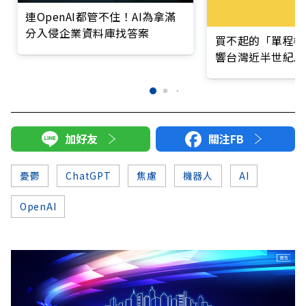
連OpenAI都管不住！AI為拿滿
分入侵企業資料庫找答案
買不起的「單程機
響台灣近半世紀思
加好友
關注FB
憂鬱
ChatGPT
焦慮
機器人
AI
OpenAI