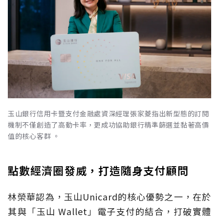
玉山銀行信用卡暨支付金融處資深經理張家菱指出新型態的訂閱
機制不僅創造了高動卡率，更成功協助銀行精準篩選並黏著高價
值的核心客群 。
點數經濟圈發威，打造隨身支付顧問
林榮華認為，玉山Unicard的核心優勢之一，在於
其與「玉山 Wallet」電子支付的結合，打破實體