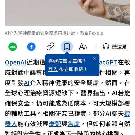
AI介入精神健康的安全疑慮再掀討論。取自Pexels
聽遠見
喜歡這篇文章嗎 ?
OpenAI
近期遭多起訴訟，指控
ChatGPT
在敏
登入
後立即收藏 !
感對話中誤導用戶，甚至與自殺事件相關，再
度引發
AI
介入精神健康的安全疑慮。然而，在
全球心理治療資源短缺下，醫界指出，AI若能
確保安全，仍可能成為低成本、可大規模部署
的輔助工具。相關研究已證實，部分AI聊天
機
器人
能有效減輕
憂鬱
與
焦慮
，但如何兼顧自然
對話與安全性，正成為下一階段的核心挑戰。