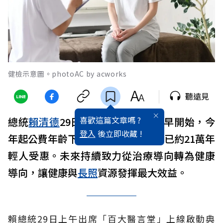
健檢示意圖。photoAC by acworks
聽遠見
喜歡這篇文章嗎 ?
總統
賴清德
29日表示，成人
健檢
更早開始，今
登入
後立即收藏 !
年起公費年齡下修至30歲，截至7月已約21萬年
輕人受惠。未來持續致力從治療導向轉為健康
導向，讓健康與
長照
資源發揮最大效益。
賴總統29日上午出席「百大醫言堂」上線啟動典