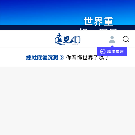
世界重
組・洞見
未來 與
世界領袖
職場雷達
練就底氣沉澱
你看懂世界了嗎？
同行