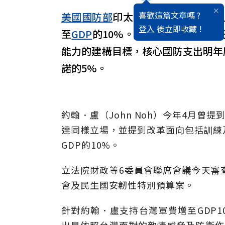
喜歡這篇文章嗎 ?
美國
國防部
印太安全助理部長提名
登入
後立即收藏 !
至
GDP
的10%。國防部長顧立雄今
能力的建構目標，核心國防支出明年
諾的5%。
約翰．盧（John Noh）今年4月
達同樣立場，並提到改革面向包括訓練
GDP的10%。
立法院財政等6委員會聯席會議今天審
會及民生國安韌性特別預算案。
針對約翰．盧支持台灣軍費增至GDP