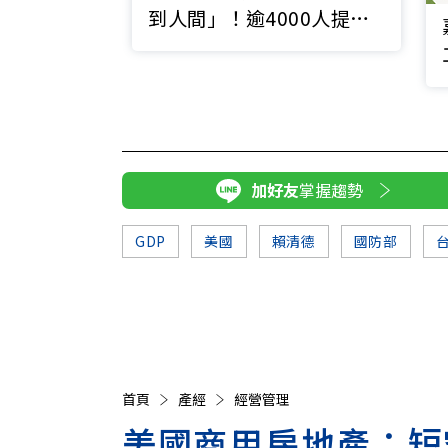
到人間」！逾4000人提前
離營，違約金逼近10億元
加好友
掌握趨勢
GDP
美國
賴清德
國防部
首頁
產經
經營管理
美國商用房地產：短