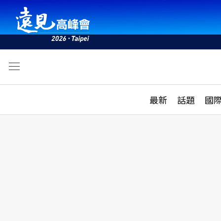
文
最新
最新
話題
國
雜誌目錄
活動
話題
AI
學堂
專題報導
科技
教育
遠見ON AIR
影音
合作