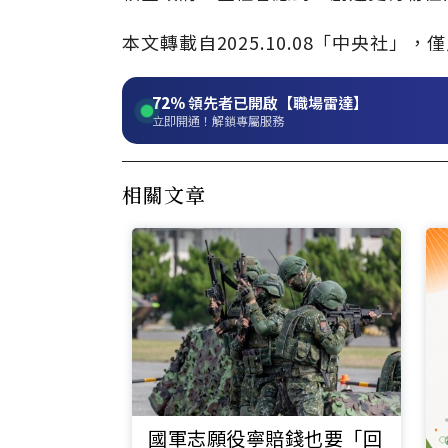
本文轉載自2025.10.08「中央社
72%
領先者已開啟【職場雷達】
立即開通！解鎖專屬服務
相關文章
國軍志願役寧賠錢也要「回