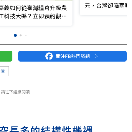
元，台灣卻陷兩難
嘉義如何從臺灣糧倉升級農
工科技大縣？立即預約觀看
▶
關注FB
熱門議題
台灣
請往下繼續閱讀
空長多的結構性機遇