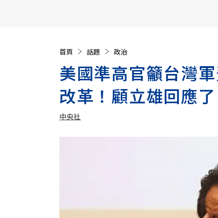
【遠見40週年慶】訂《遠見》贈實用家電3選1+暢銷好
首頁
話題
政治
美國準高官籲台灣軍
改革！顧立雄回應了
中央社
加入追蹤
中央社