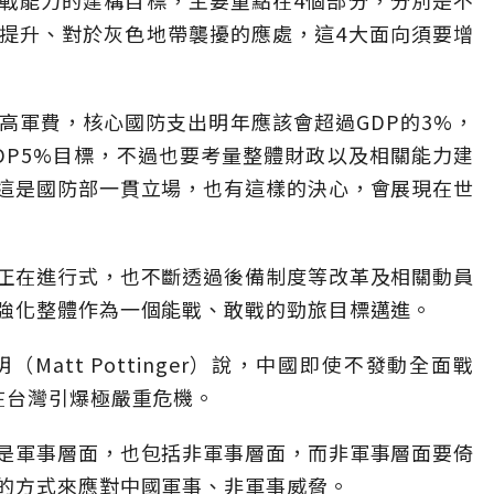
戰能力的建構目標，主要重點在4個部分，分別是不
提升、對於灰色地帶襲擾的應處，這4大面向須要增
高軍費，核心國防支出明年應該會超過GDP的3%，
DP5%目標，不過也要考量整體財政以及相關能力建
這是國防部一貫立場，也有這樣的決心，會展現在世
正在進行式，也不斷透過後備制度等改革及相關動員
強化整體作為一個能戰、敢戰的勁旅目標邁進。
att Pottinger）說，中國即使不發動全面戰
在台灣引爆極嚴重危機。
是軍事層面，也包括非軍事層面，而非軍事層面要倚
的方式來應對中國軍事、非軍事威脅。