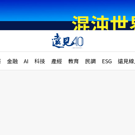
章
特輯
文章
大學升學、職涯攻略
遠
際
金融
AI
科技
產經
教育
民調
ESG
遠見線
國際
更
縣市施政調查全解析
金融
單
民調
產經
電
好享生活
獨
專欄