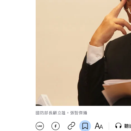
國防部長顧立雄。張智傑攝
聽