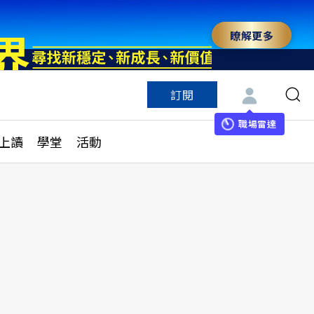
瞭解更多
訂閱
特色頻道
訂閱
見線上讀
ESG遠見
職場雷達
上讀
學堂
活動
多訂閱方案
城市學
刊購買
健康遠見
子報訂閱
華人精英論壇
享知識包
領導影響力學院