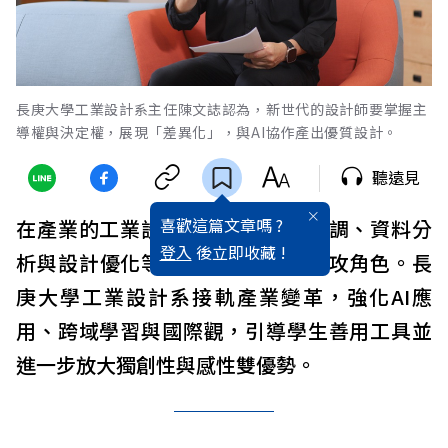
長庚大學工業設計系主任陳文誌認為，新世代的設計師要掌握主
導權與決定權，展現「差異化」，與AI協作產出優質設計。
聽遠見
喜歡這篇文章嗎 ?
在產業的工業設計實務面，包括市調、資料分
登入
後立即收藏 !
析與設計優化等，AI已扮演重要助攻角色。長
庚大學工業設計系接軌產業變革，強化AI應
用、跨域學習與國際觀，引導學生善用工具並
進一步放大獨創性與感性雙優勢。