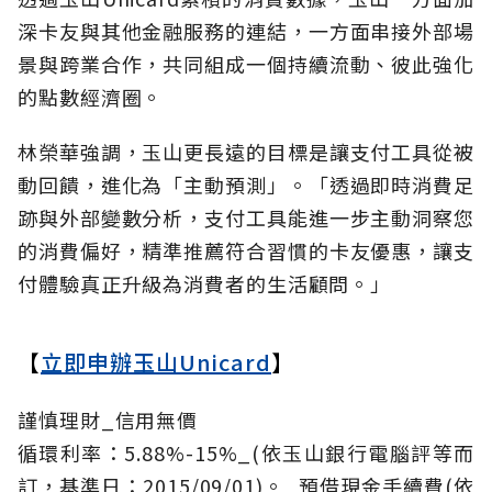
深卡友與其他金融服務的連結，一方面串接外部場
景與跨業合作，共同組成一個持續流動、彼此強化
的點數經濟圈。
林榮華強調，玉山更長遠的目標是讓支付工具從被
動回饋，進化為「主動預測」。「透過即時消費足
跡與外部變數分析，支付工具能進一步主動洞察您
的消費偏好，精準推薦符合習慣的卡友優惠，讓支
付體驗真正升級為消費者的生活顧問。」
【
立即申辦玉山Unicard
】
謹慎理財_信用無價
循環利率：5.88%-15%_(依玉山銀行電腦評等而
訂，基準日：2015/09/01)。_預借現金手續費(依