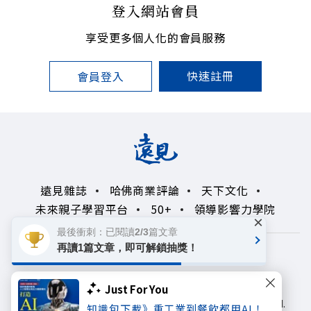
登入網站會員
享受更多個人化的會員服務
快速註冊
會員登入
遠見雜誌
哈佛商業評論
天下文化
未來親子學習平台
50+
領導影響力學院
×
最後衝刺：已閱讀2/3篇文章
再讀1篇文章，即可解鎖抽獎！
著作權聲明
隱私權政策
Copyright© 1999~2026
Just For You
遠見天下文化出版股份有限公司. All rights reserved.
知識包下載》重工業到餐飲都用AI！