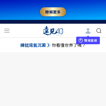
瞭解更多
職場雷達
練就底氣沉澱
你看懂世界了嗎？