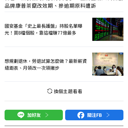
品牌康普茶竄改效期、摻逾期原料遭訴
國安基金「史上最長護盤」持股名單曝
光！買8檔個股，靠這檔賺77億最多
想規劃退休，勞退試算怎麼做？最新薪資
級距表、月領改一次領撇步
換個主題看看
加好友
關注FB