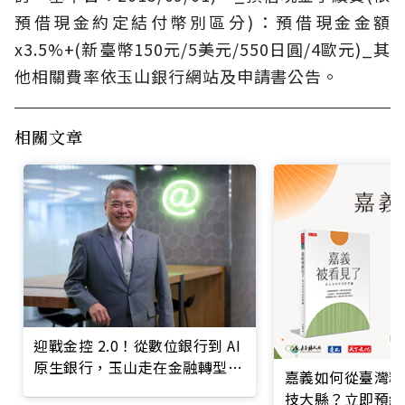
預借現金約定結付幣別區分)：預借現金金額
x3.5%+(新臺幣150元/5美元/550日圓/4歐元)_其
他相關費率依玉山銀行網站及申請書公告。
相關文章
迎戰金控 2.0！從數位銀行到 AI
原生銀行，玉山走在金融轉型最
嘉義如何從臺灣糧
前線
技大縣？立即預約