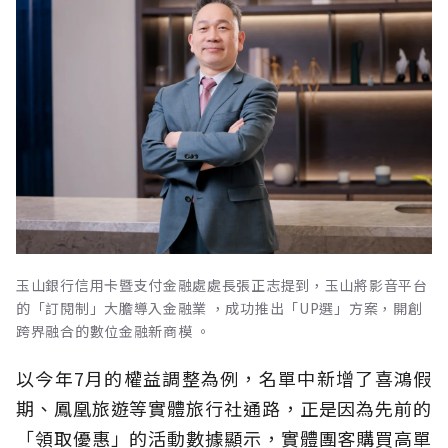
玉山銀行信用卡暨支付金融處處長張正志提到，玉山將影音平台
的「訂閱制」大膽導入金融業 ，成功推出「UP選」方案，開創
跨界融合的數位金融新商模 。
以今年7月的權益調整為例，名單中新增了喜鴻假
期、鳳凰旅遊等實體旅行社通路，正是因為先前的
「領取優惠」的活動數據顯示，實體團客購買高單