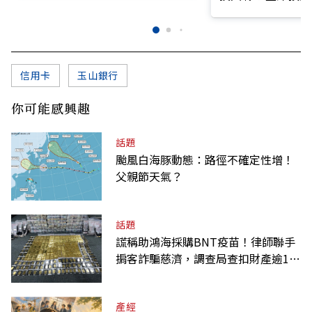
信用卡
玉山銀行
你可能感興趣
話題
颱風白海豚動態：路徑不確定性增！
父親節天氣？
話題
謊稱助鴻海採購BNT疫苗！律師聯手
掮客詐騙慈濟，調查局查扣財產逾10
億元
產經