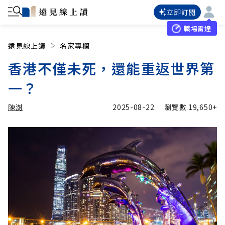
立即訂閱
職場雷達
遠見線上讀
名家專欄
香港不僅未死，還能重返世界第
一？
陳澍
2025-08-22
瀏覽數
19,650+
加入追蹤
陳澍