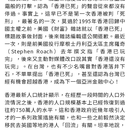
霜般的打擊，認為「香港已死」的聲音從來都沒有
停過。事實上，這早已不是第一次香港被判「死
刑」，最著名的一次，莫過於1995年香港回歸中
國主權之前，美國《財富》雜誌就以「香港已死」
標題故事做封面，後來雜誌編輯還公開道歉。最近
一次，則是前美國投行摩根士丹利亞太區主席羅奇
（Stephen Roach）去年撰文指「香港已玩
完」，後來又主動對媒體改口說其實「香港還沒有
玩完」。在台灣，也有不少名嘴曾對香港落井下
石，不單單提出「香港已死」，甚至還認為台灣已
經有機會超越香港，成為下一個亞洲金融中心！
香港最新人口統計顯示，在經歷一段時間的人口外
流情況之後，香港的人口規模基本上已經恢復到過
往約750萬人的水平，這和香港政府近幾年吸引人
才的一系列政策措施有關，也和一些之前毅然決定
移民去英國等地的港人「回流」有關。坦率地說，