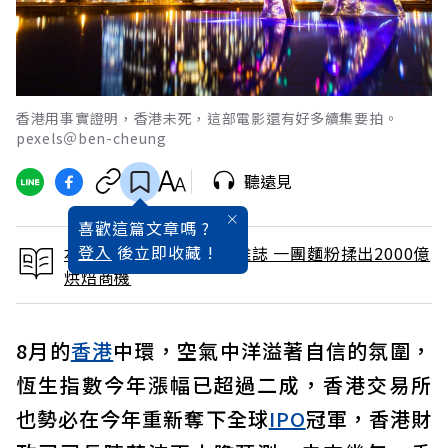
香港用事實證明，香港未死，這部電影還有好多續集要拍。
pexels＠ben-cheung
聽遠見
喜歡這篇文章嗎 ?
登入
後立即收藏 !
本文出自 2025 / 9月號雜誌 一團麵粉揉出2000億
烘焙商機
8月的
香港
中環，空氣中洋溢著自信的氛圍，
恆生指數今年漲幅已超過二成，香港交易所
也勢必在今年重新奪下全球
IPO
冠軍，香港財