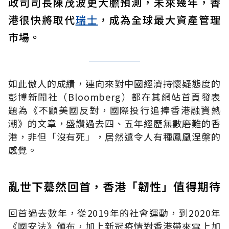
政司司長陳茂波更大膽預測，未來幾年，香
港很快將取代
瑞士
，成為全球最大資產管理
市場。
如此傲人的成績，連向來對中國經濟持懷疑態度的
彭博新聞社（Bloomberg）都在其網站首頁發表
題為《不顧美國反對，國際投行追捧香港融資熱
潮》的文章，盛讚過去四、五年經歷無數磨難的香
港，非但「沒有死」，居然還令人有種鳳凰涅槃的
感覺。
亂世下驀然回首，香港「韌性」值得期待
回首過去數年，從2019年的社會運動，到2020年
《國安法》頒布，加上新冠疫情對香港帶來雪上加