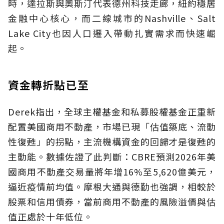
時，達拉斯與奧斯汀代表德州科技走廊，紐約穩居
金融中心核心，而二線城市的Nashville、Salt
Lake City也因人口遷入帶動扎實需求而快速崛
起。
資金轉折點已至
Derek指出，全球主權基金和私募股權基金正重新
配置美國商用不動產，市場已現「估值築底、流動
性復甦」的拐點，主流機構資金的回歸才是復甦的
主動能。數據佐證了此判斷：CBRE預測2026年美
國商用不動產交易量將年增16%至5,620億美元，
逼近疫情前均值。摩根大通與德勤也強調，相較於
股票和信用債券，當前商用不動產的風險溢價與估
值正處於十年低位。