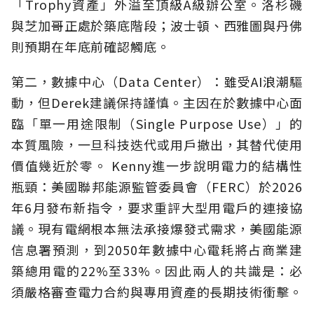
「Trophy資產」外溢至頂級A級辦公室。洛杉磯
與芝加哥正處於築底階段；波士頓、西雅圖與丹佛
則預期在年底前確認觸底。
第二，數據中心（Data Center）：雖受AI浪潮驅
動，但Derek建議保持謹慎。主因在於數據中心面
臨「單一用途限制（Single Purpose Use）」的
本質風險，一旦科技迭代或用戶撤出，其替代使用
價值幾近於零。 Kenny進一步說明電力的結構性
瓶頸：美國聯邦能源監管委員會（FERC）於2026
年6月發布新指令，要求重評大型用電戶的連接協
議。現有電網根本無法承接爆發式需求，美國能源
信息署預測，到2050年數據中心電耗將占商業建
築總用電的22%至33%。因此兩人的共識是：必
須嚴格審查電力合約與專用資產的長期技術衝擊。