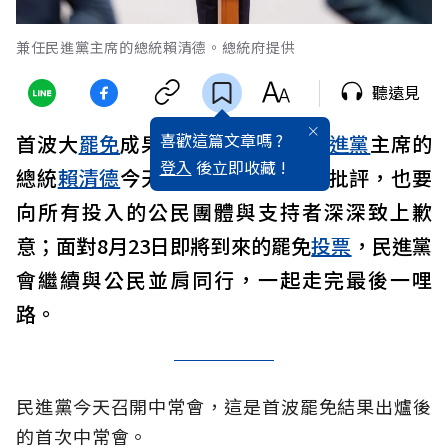
兼任民進黨主席的總統賴清德。總統府提供
聽遠見
喜歡這篇文章嗎 ?
首波大
罷免
成果不如預期，兼任
民進黨
主席的
登入
後立即收藏 !
總統
賴清德
今天說，他要承擔所有批評，也要
向所有投入的公民團體與支持者深深致上歉
意；面對8月23日即將到來的罷免
投票
，民進黨
會繼續與公民並肩同行，一起走完最後一哩
路。
民進黨今天召開中常會，這是首波罷免結果出爐後
的首次中常會。