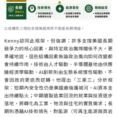
以結構性三階段支援美國商用不動產長期價值。
Kenny認同此框架，但強調：許多支撐美國長期
競爭力的核心因素，與特定政治團隊關係不大。更
準確地說，這些結構因素無論政治風向如何改變都
會持續作用。技術由人才驅動、半導體基地由供應
鏈經濟學驅動、AI創新則由生態系統慣性驅動，不
會因政府更迭而逆轉。他提出「三乘三」分析框
架：短期內安全性仍是美國最強護城河，AI資本支
出持續點火；中期隨製造業回流的就業與投資逐步
落地，將轉化為工業、物流與住宅的實質需求；長
期則憑藉AI技術領先、對能源（可再生能源與頁岩