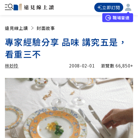
立即訂閱
職場雷達
遠見線上讀
封面故事
專家經驗分享 品味 講究五是，
看重三不
林妙玲
2008-02-01
瀏覽數
66,850+
加入追蹤
林妙玲