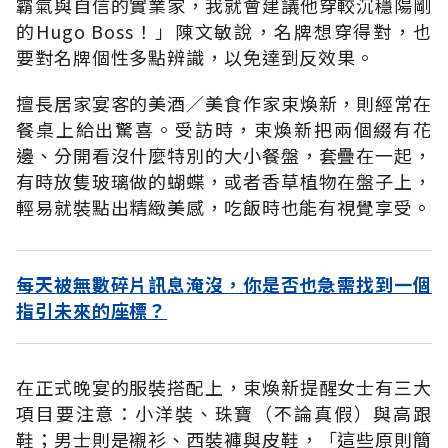
霸氣與自信的實業家，我就會建議他穿較沉穩陽剛
的Hugo Boss！」陳文敏說，名牌想穿得對，也
要對名牌個性多點辨識，以免達到反效果。
擅長居家宴客的美酒∕美食作家束煥新，則經常在
餐桌上給出驚喜。受訪時，束煥新把兩個綴有花
邊、分開看沒什麼特別的大小餐盤，套疊在一起，
有時放隻玻璃做的蝴蝶，或者香草植物在盤子上，
輕易就裝點出精緻美感，吃飯時也能有視覺享受。
每天被無數碎片訊息淹沒，你是否也急需找到一個
指引未來的座標？
在正式晚宴的服裝搭配上，束煥新提醒女士有三大
項目要注意：小洋裝、珠寶（不論真假）與高跟
鞋；男士則是襯衫、西裝褲與皮鞋，「這些原則簡