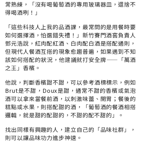
常熟練，「沒有喝葡萄酒的專用玻璃器皿，還捨不
得喝酒咧！」
「這些科技人上我的品酒課，最常問的是用餐時要
如何選擇酒，怕選錯失禮！」新竹賽門酒窖負責人
鄧元浩說，紅肉配紅酒、白肉配白酒是搭配通則，
但現代人餐酒互搭的現象愈趨普遍，如果遇到不知
該如何搭配的狀況，他建議就打安全牌——「萬酒
之王」香檳。
他說，判斷香檳甜不甜，可以參考酒標標示，例如
Brut是不甜，Doux是甜，通常不甜的香檳或氣泡
酒可以拿來當餐前酒，以刺激味蕾、開胃；餐後的
糕點或水果，則搭配甜的酒，「葡萄酒的餐酒相搭
邏輯，就是甜的配甜的，不甜的配不甜的」。
找出同樣有興趣的人，建立自己的「品味社群」，
則可以讓品味功力進步神速。