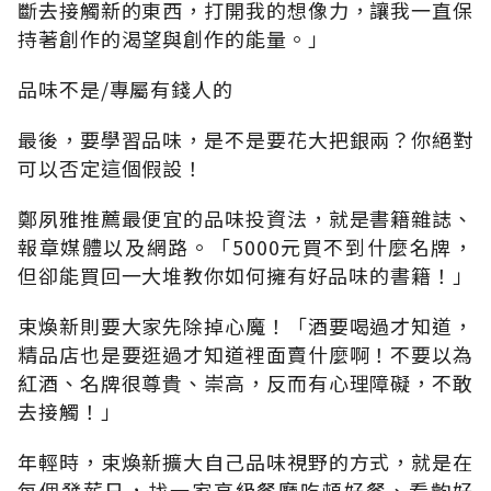
斷去接觸新的東西，打開我的想像力，讓我一直保
持著創作的渴望與創作的能量。」
品味不是/專屬有錢人的
最後，要學習品味，是不是要花大把銀兩？你絕對
可以否定這個假設！
鄭夙雅推薦最便宜的品味投資法，就是書籍雜誌、
報章媒體以及網路。「5000元買不到什麼名牌，
但卻能買回一大堆教你如何擁有好品味的書籍！」
束煥新則要大家先除掉心魔！「酒要喝過才知道，
精品店也是要逛過才知道裡面賣什麼啊！不要以為
紅酒、名牌很尊貴、崇高，反而有心理障礙，不敢
去接觸！」
年輕時，束煥新擴大自己品味視野的方式，就是在
每個發薪日，找一家高級餐廳吃頓好餐、看齣好