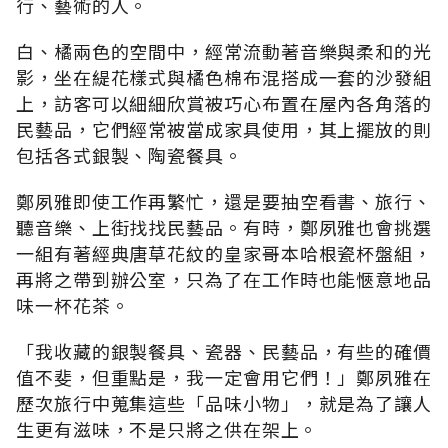
行、藝術的人。
白、橘兩色的空間中，經常流動著音樂與柔和的光
影，坐在緹花樣式與橘色棉布混搭成一套的沙發組
上，訪客可以細細欣賞被巧心布置在屋內各角落的
民藝品，它們經常被當成家具使用，其上擺放的則
包括各式銀製、陶瓷餐具。
鄭夙雅即使工作再繁忙，還是要抽空看書、旅行、
聽音樂、上街找找民藝品。有時，鄭夙雅也會挑選
一組有著經典唐草花紋的皇家哥本哈根瓷杯盤組，
再將之帶到辦公室，只為了在工作時也能愜意地品
味一杯花茶。
「我收藏的銀製餐具、瓷器、民藝品，有些的確價
值不斐，但重點是，我一定會用它們！」鄭夙雅在
歷次旅行中蒐集這些「品味小物」，就是為了讓人
生更有滋味，不是只將之供在架上。