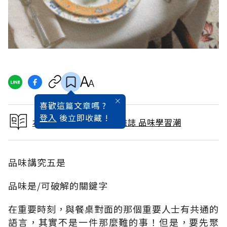
喜歡這篇文章嗎 ?
登入
後立即收藏 !
本文出自 2008 / 2月號雜誌 品味學習潮
品味講究五是
品味是/可破解的關鍵字
在重要時刻，與餐桌對面的那個重要人士有共通的
語言，其實不是一件那麼難的事！但是，要先聚