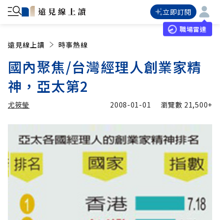
立即訂閱
職場雷達
遠見線上讀
時事熱線
國內聚焦/台灣經理人創業家精
神，亞太第2
尤筱瑩
2008-01-01
瀏覽數
21,500+
加入追蹤
尤筱瑩