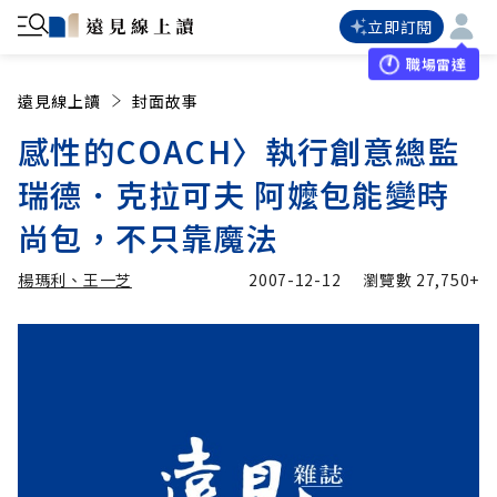
立即訂閱
職場雷達
遠見線上讀
封面故事
感性的COACH〉執行創意總監
瑞德．克拉可夫 阿嬤包能變時
尚包，不只靠魔法
楊瑪利、王一芝
2007-12-12
瀏覽數
27,750+
加入追蹤
楊瑪利、王一芝