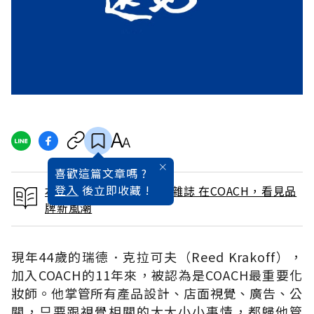
喜歡這篇文章嗎 ?
登入
後立即收藏 !
本文出自 2007 / 12月號雜誌 在COACH，看見品
牌新風潮
現年44歲的瑞德．克拉可夫（Reed Krakoff），
加入COACH的11年來，被認為是COACH最重要化
妝師。他掌管所有產品設計、店面視覺、廣告、公
關，只要跟視覺相關的大大小小事情，都歸他管