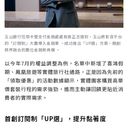
玉山銀行信用卡暨支付金融處處長張正志提到，玉山將影音平台
的「訂閱制」大膽導入金融業 ，成功推出「UP選」方案，開創
跨界融合的數位金融新商模 。
以今年7月的權益調整為例，名單中新增了喜鴻假
期、鳳凰旅遊等實體旅行社通路，正是因為先前的
「領取優惠」的活動數據顯示，實體團客購買高單
價套裝行程的需求強勁，進而主動讓回饋更貼近消
費者的實際需求。
首創訂閱制「UP選」，提升黏著度