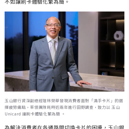
不如讓刷卡體驗化繁為簡。
玉山銀行資深副總經理林榮華發現消費者面對「滿手卡片」的選
擇疲勞痛點，率領團隊耗時近兩年進行田野調查，致力以 玉山
Unicard 讓刷卡體驗化繁為簡 。
為解決消費者在各通路間切換卡片的困擾，玉山銀