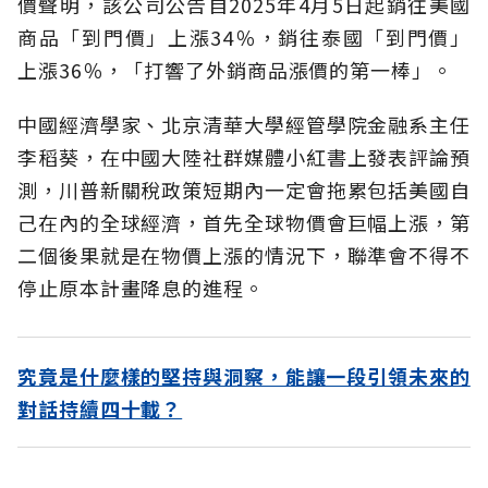
價聲明，該公司公告自2025年4月5日起銷往美國
商品「到門價」上漲34％，銷往泰國「到門價」
上漲36％，「打響了外銷商品漲價的第一棒」。
中國經濟學家、北京清華大學經管學院金融系主任
李稻葵，在中國大陸社群媒體小紅書上發表評論預
測，川普新關稅政策短期內一定會拖累包括美國自
己在內的全球經濟，首先全球物價會巨幅上漲，第
二個後果就是在物價上漲的情況下，聯準會不得不
停止原本計畫降息的進程。
究竟是什麼樣的堅持與洞察，能讓一段引領未來的
對話持續四十載？