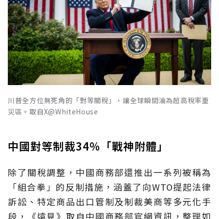
川普全方位無死角的「對等關稅」，讓全球瞬間淪為超高稅率重
災區。取自X@WhiteHouse
中國對等制裁34％「戰神附體」
除了關稅調整，中國商務部還推出一系列被稱為
「組合拳」的反制措施，涵蓋了向WTO提起法律
訴訟、特定商品出口管制及制裁美商等多元化手
段，《遠見》取自中國商務部官網資訊，整理如