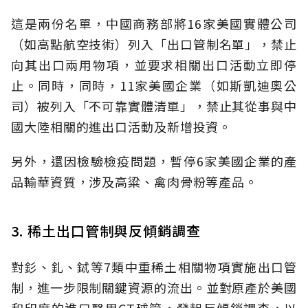
這是兩份名單，中國商務部將16家美國實體公司
（如高點航空技術）列入「出口管制名單」，禁止
向其出口兩用物項，並要求相關出口活動立即停
止。同時，同時，11家美國企業（如斯凱迪奧公
司）被列入「不可靠實體清單」，禁止其從事與中
國大陸相關的進出口活動及新增投資。
另外，還因檢驗檢疫問題，暫停6家美國企業的產
品輸華資質，涉及高粱、禽肉骨粉等產品。
3. 稀土出口管制與反傾銷調查
對釤、釓、鋱等7類中重稀土相關物項實施出口管
制，進一步限制關鍵資源的流出。並對原產於美國
和印度的進口醫用CT球管，發起反傾銷調查，以