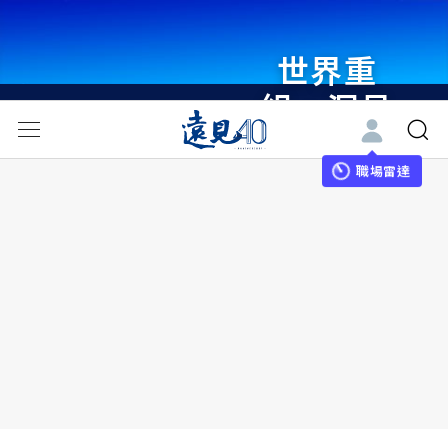
世界重
組・洞見
未來 與
世界領袖
職場雷達
同行