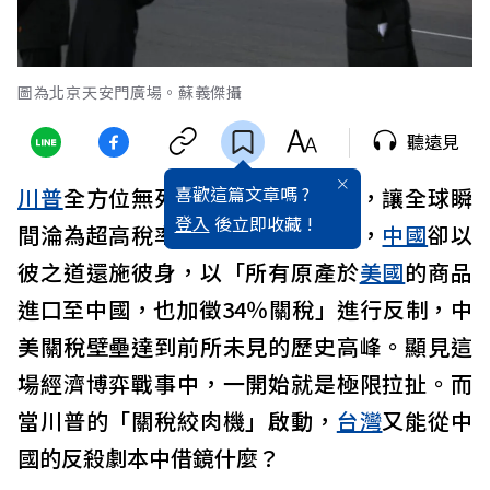
圖為北京天安門廣場。蘇義傑攝
聽遠見
喜歡這篇文章嗎 ?
川普
全方位無死角的「對等
關稅
」，讓全球瞬
登入
後立即收藏 !
間淪為超高稅率重災區，同一時間，
中國
卻以
彼之道還施彼身，以「所有原產於
美國
的商品
進口至中國，也加徵34％關稅」進行反制，中
美關稅壁壘達到前所未見的歷史高峰。顯見這
場經濟博弈戰事中，一開始就是極限拉扯。而
當川普的「關稅絞肉機」啟動，
台灣
又能從中
國的反殺劇本中借鏡什麼？