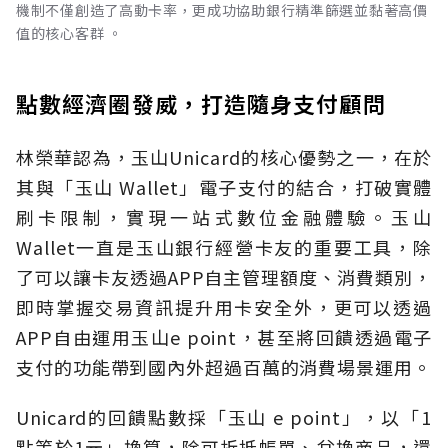
機制不僅創造了高動卡率，更成功協助銀行精準篩選並黏著高價
值的核心客群 。
點數經濟圈發威，打造隨身支付顧問
林榮華認為，玉山Unicard的核心優勢之一，在於
其與「玉山 Wallet」電子支付的結合，打破實體
刷卡限制，實現一站式數位金融體驗。玉山
Wallet一直是玉山銀行經營卡友的重要工具，除
了可以讓卡友透過APP自主管理額度、消費類別，
即時掌握交易資訊提升用卡安全外，更可以透過
APP自由運用玉山e point，甚至將回饋透過電子
支付的功能帶到國內外超過百萬的消費場景運用。
Unicard的回饋點數採「玉山 e point」，以「1
點等於1元」換算，除可折抵帳單、兌換商品，還