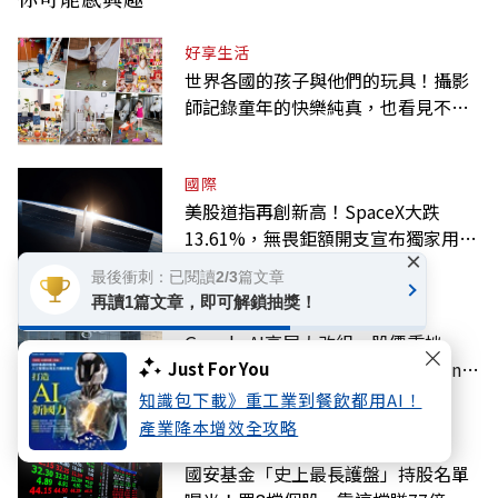
好享生活
世界各國的孩子與他們的玩具！攝影
師記錄童年的快樂純真，也看見不同
背景與文化
國際
美股道指再創新高！SpaceX大跌
13.61%，無畏鉅額開支宣布獨家用輝
×
達
最後衝刺：已閱讀2/3篇文章
再讀1篇文章，即可解鎖抽獎！
科技
Google AI高層大改組，股價重挫
4%！哈薩比斯轉任董事長、Gemini
Just For You
大將離職
知識包下載》重工業到餐飲都用AI！
產業降本增效全攻略
科技
國安基金「史上最長護盤」持股名單