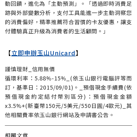
動回饋，進化為「主動預測」。「透過即時消費足
跡與外部變數分析，支付工具能進一步主動洞察您
的消費偏好，精準推薦符合習慣的卡友優惠，讓支
付體驗真正升級為消費者的生活顧問。」
【
立即申辦玉山Unicard
】
謹慎理財_信用無價
循環利率：5.88%-15%_(依玉山銀行電腦評等而
訂，基準日：2015/09/01)。_預借現金手續費(依
預借現金約定結付幣別區分)：預借現金金額
x3.5%+(新臺幣150元/5美元/550日圓/4歐元)_其
他相關費率依玉山銀行網站及申請書公告。
相關文章