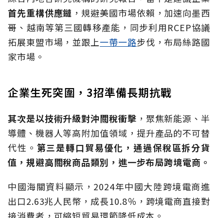
首先重構供應鏈
，規避美國市場依賴，加速向墨西
哥、越南等第三國轉移產能，同步利用RCEP協議
拓展東盟市場，並跟上
一帶一路
步伐，布局絲路國
家市場。
企業生死突圍，3招準備長期抗戰
其次是以技術升級對沖關稅衝擊
，聚焦新能源、半
導體、機器人等高附加值領域，提升產品的不可替
代性。
第三是轉口貿易優化，通過保稅區拆分貨
值，規避高關稅商品類別，進一步布局跨境電商。
中國海關資料顯示，2024年中國大陸跨境電商進
出口2.63兆人民幣，成長10.8％，跨境電商直接對
接消費者，可縮短貿易環節降低成本。