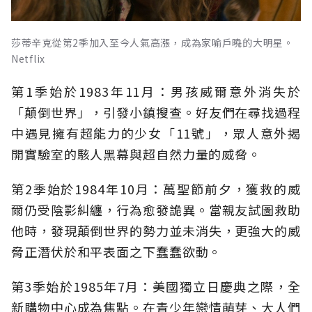
莎蒂辛克從第2季加入至今人氣高漲，成為家喻戶曉的大明星。
Netflix
第1季始於1983年11月：男孩威爾意外消失於
「顛倒世界」，引發小鎮搜查。好友們在尋找過程
中遇見擁有超能力的少女「11號」，眾人意外揭
開實驗室的駭人黑幕與超自然力量的威脅。
第2季始於1984年10月：萬聖節前夕，獲救的威
爾仍受陰影糾纏，行為愈發詭異。當親友試圖救助
他時，發現顛倒世界的勢力並未消失，更強大的威
脅正潛伏於和平表面之下蠢蠢欲動。
第3季始於1985年7月：美國獨立日慶典之際，全
新購物中心成為焦點。在青少年戀情萌芽、大人們