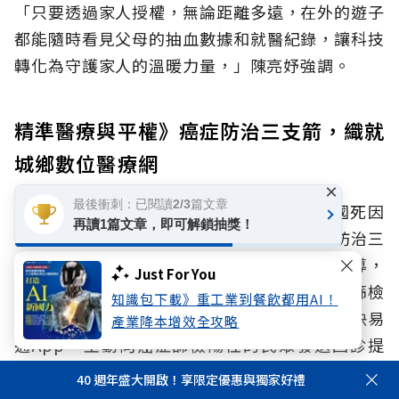
「只要透過家人授權，無論距離多遠，在外的遊子
都能隨時看見父母的抽血數據和就醫紀錄，讓科技
轉化為守護家人的溫暖力量，」陳亮妤強調。
精準醫療與平權》癌症防治三支箭，織就
城鄉數位醫療網
×
最後衝刺：已閱讀2/3篇文章
除了慢性病治理，癌症也連續44年蟬聯全國死因
再讀1篇文章，即可解鎖抽獎！
首位，因此，衛福部與健保署積極射出癌症防治三
支箭。第一支箭是癌症篩檢，由國民健康署主導，
Just For You
政府公務預算從28億大幅提升至68億，一旦篩檢
知識包下載》重工業到餐飲都用AI！
發現罹癌，便能早期治療。而健保署透過健保快易
產業降本增效全攻略
通App，主動向癌症篩檢陽性的民眾發送回診提
醒，亦針對有數位落差的國人名單回饋給原診斷醫
40 週年盛大開啟！享限定優惠與獨家好禮
療院所，請醫院提醒病人回診。