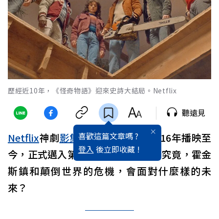
歷經近10年，《怪奇物語》迎來史詩大結局。Netflix
聽遠見
喜歡這篇文章嗎 ?
Netflix
神劇
影集
《怪奇物語》從2016年播映至
登入
後立即收藏 !
今，正式邁入第5季的史詩大結局，究竟，霍金
斯鎮和顛倒世界的危機，會面對什麼樣的未
來？