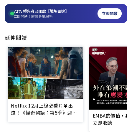
72%
領先者已開啟【職場雷達】
立即開啟
立即開通！解鎖專屬服務
延伸閱讀
Netflix 12月上線必看片單出
爐！《怪奇物語：第5季》迎向
EMBA的價值，
史詩大結局！《黑白大廚：第2
立即收聽
季》更是令人期待