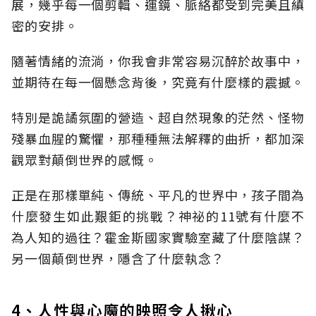
展，幾乎每一個剪輯、運鏡、脈絡都受到完美且縝
密的安排。
隨著情緒的流淌，你我會非常容易沉醉於故事中，
並期待在每一個懸念背後，究竟有什麼樣的震撼。
特別是詭譎氛圍的營造、超自然現象的茫然、怪物
殘暴血腥的驚懼，那種種無法解釋的曲折，都加深
觀眾對顛倒世界的感慨。
正是在那樣單純、傳統、平凡的世界中，孩子間為
什麼發生如此艱鉅的挑戰？神祕的11號有什麼不
為人知的過往？霍金斯國家實驗室藏了什麼陰謀？
另一個顛倒世界，隱含了什麼執念？
4、人性與心魔的映照令人揪心