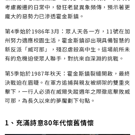
考慮搬遷的日常中，發狂老鼠異象頻傳，預示著更
龐大的惡勢力已滲透霍金斯鎮。
第4季始於1986年3月：眾人天各一方，11號在加
州努力適應校園生活，霍金斯鎮卻出現具備智慧的
新反派「威可那」，殘忍虐殺高中生。這場前所未
有的危機迫使眾人聯手，對抗來自深淵的挑戰。
第5季始於1987年秋天：霍金斯鎮裂縫開啟，最終
決戰迫在眉睫。在軍方追捕與親友被綁架的雙重夾
擊下，一行人必須在威爾失蹤週年之際徹底擊敗威
可那，為長久以來的夢魘劃下句點。
1、充滿詩意80年代懷舊情懷