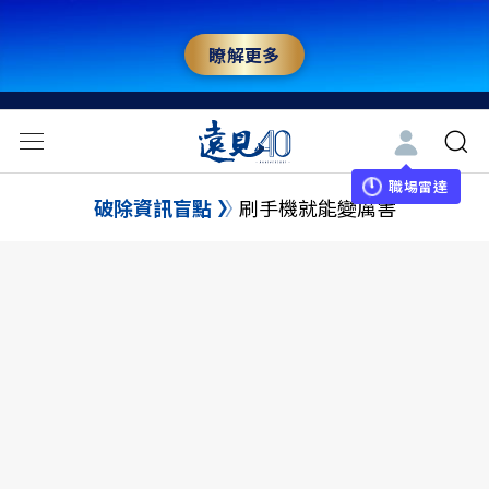
瞭解更多
職場雷達
破除資訊盲點
刷手機就能變厲害