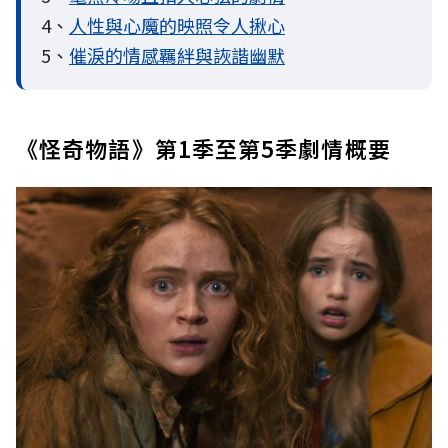
4、
人性與心魔的映照令人揪心
5、
催淚的情感羈絆與詼諧幽默
《怪奇物語》第1季至第5季劇情概要