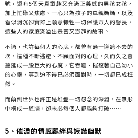
號，還有5個天真童趣又充滿正義感的男孩女孩，
加上忙碌又焦慮、一心只為孩子的單親媽媽，以及
看似消沉卻實際上願意犧牲一切保護眾人的警長，
這些人的家庭滿溢出豐富又澎湃的故事。
不過，也許每個人的心底，都曾有過一道跨不去的
坎，這種不斷逃避、不願面對的心理，久而久之會
蔓延成一股巨大的心魔，它吞噬、摧殘著自己幼小
的心靈，等到迫不得已必須面對時，一切都已成枉
然。
而顛倒世界也許正是堆疊一切怨念的深淵，在無形
中構成一道牆，卻未必每個人都能夠打破……
5、催淚的情感羈絆與詼諧幽默