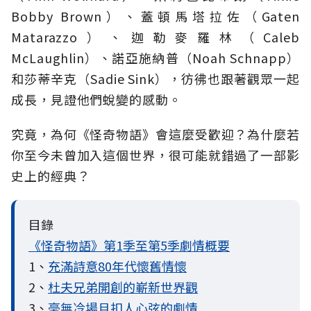
Bobby Brown）、蓋頓馬塔拉佐（Gaten
Matarazzo）、迦勒麥羅林（Caleb
McLaughlin）、諾亞施納普（Noah Schnapp）
和莎蒂辛克（Sadie Sink），彷彿也跟著觀眾一起
成長，見證他們蛻變的感動。
究竟，為何《怪奇物語》會這麼受歡迎？為什麼若
你至今未曾加入這個世界，很可能就錯過了一部影
史上的經典？
目錄
《怪奇物語》第1季至第5季劇情概要
1、
充滿詩意80年代懷舊情懷
2、
杜夫兄弟開創的嶄新世界觀
3、
毫無冷場且扣人心弦的劇情