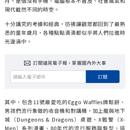
月，是個沒有手機、電腦根本不普及、社會風氣和
現代截然不同的時空。
十分講究的考據和經典，彷彿讓觀眾都回到了最熟
悉的童年歲月，各種點點滴滴都似乎將人們拉進時
光漩渦中。
訂閱遠見電子報，掌握國內外大事
訂閱
其中，包含11號最愛吃的Eggo Waffles牌鬆餅、
男孩們流行象徵的收音機和對講機，加上龍與地下
城（Dungeons & Dragons）桌遊、X戰警（X-
Men）系列漫畫、80年代的流行服飾與髮型，這