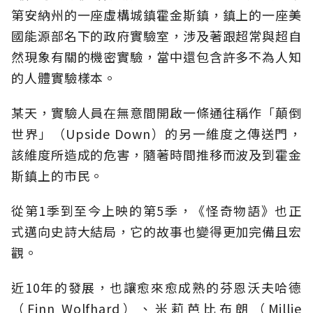
第安納州的一座虛構城鎮霍金斯鎮，鎮上的一座美
國能源部名下的政府實驗室，涉及著跟超常與超自
然現象有關的機密實驗，當中還包含許多不為人知
的人體實驗樣本。
某天，實驗人員在無意間開啟一條通往稱作「顛倒
世界」（Upside Down）的另一維度之傳送門，
該維度所造成的危害，隨著時間推移而波及到霍金
斯鎮上的市民。
從第1季到至今上映的第5季，《怪奇物語》也正
式邁向史詩大結局，它的故事也變得更加完備且宏
觀。
近10年的發展，也讓愈來愈成熟的芬恩沃夫哈德
（Finn Wolfhard）、米莉芭比布朗（Millie