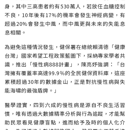
身，其中三高患者約有530萬人，若放任血糖控制
不良，10年後有17%的機率會發生神經病變，有
超過20%會發生中風，而中風更與未來的失能息
息相關。
為避免這種情況發生，健保署在總統賴清德「健康
台灣」國家希望工程政策藍圖下，採納專家學者共
識，推出「慢性病888計畫」，陳亮妤強調：「台
灣擁有覆蓋率高達99.9％的全民健保資料庫，這座
累積超過30年的數據金山，正是對抗慢性病與失
能海嘯的最強盾牌。」
醫學證實，四到六成的慢性病是源自不良生活習
慣，唯有透過大數據精準分析與行為追蹤，才能幫
助民眾看見健康盲點，進而給予及時的個人化介