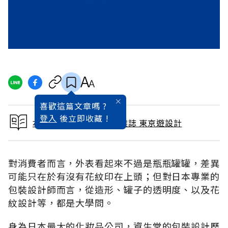
喜歡這篇文章嗎 ?
登入
後立即收藏 !
本文出自 2007 / 7月號雜誌 東京遊設計
對消費者而言，外表看起來不過是瓶瓶罐罐，差異
可能只在於有沒有花紋印在上頭；但對日本專業的
包裝設計師而言，從造形、罐子的透明度、以及花
紋設計等，都是大學問。
身為日本最大的化妝品公司，資生堂的包裝設計歷